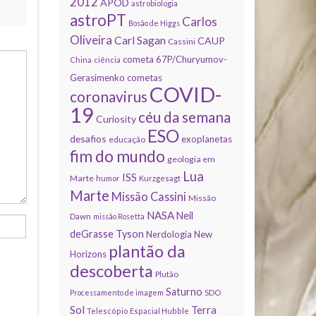
2012
APOD
astrobiologia
astroPT
Carlos
Bosão de Higgs
Oliveira
Carl Sagan
CAUP
Cassini
cometa 67P/Churyumov-
China
ciência
Gerasimenko
cometas
COVID-
coronavirus
19
céu da semana
Curiosity
ESO
desafios
exoplanetas
educação
fim do mundo
geologia em
Lua
ISS
Marte
humor
Kurzgesagt
Marte
Missão Cassini
Missão
NASA
Neil
Dawn
missão Rosetta
deGrasse Tyson
Nerdologia
New
plantão da
Horizons
descoberta
Plutão
Saturno
Processamento de imagem
SDO
Sol
Terra
Telescópio Espacial Hubble