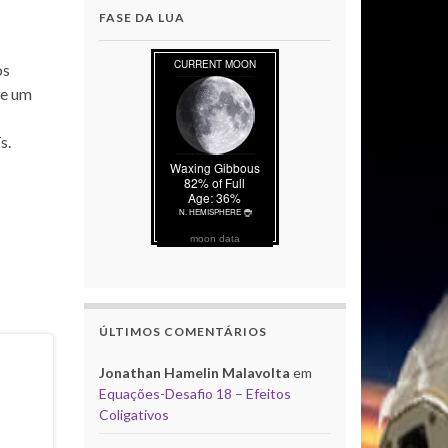
FASE DA LUA
os
de um
s.
moon data
ÚLTIMOS COMENTÁRIOS
Jonathan Hamelin Malavolta
em
Equações-Desafio 18 – Efeitos
Coligativos