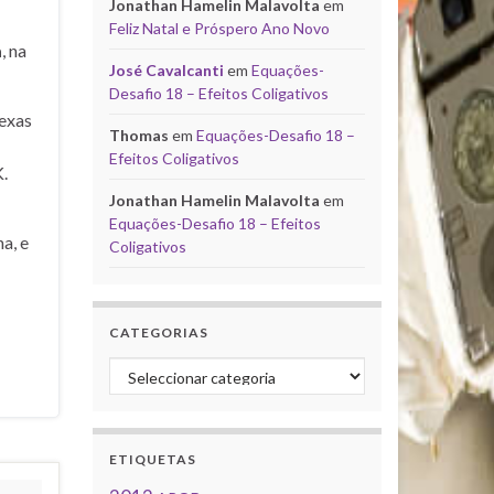
Jonathan Hamelin Malavolta
em
Feliz Natal e Próspero Ano Novo
a
, na
José Cavalcanti
em
Equações-
Desafio 18 – Efeitos Coligativos
exas
Thomas
em
Equações-Desafio 18 –
Efeitos Coligativos
.
Jonathan Hamelin Malavolta
em
Equações-Desafio 18 – Efeitos
a, e
Coligativos
CATEGORIAS
Categorias
ETIQUETAS