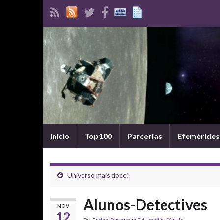
Início
Top100
Parcerias
Efemérides
Universo mais doce!
Alunos-Detectives
NOV
12
By
Carlos Oliveira
in
Educação
,
OVNIs