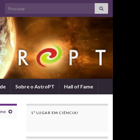
Search for:
ade
Sobre o AstroPT
Hall of Fame
ume
1º LUGAR EM CIÊNCIA!