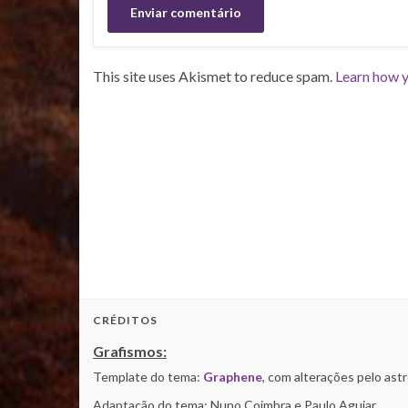
This site uses Akismet to reduce spam.
Learn how y
CRÉDITOS
Grafismos:
Template do tema:
Graphene
, com alterações pelo as
Adaptação do tema: Nuno Coimbra e Paulo Aguiar