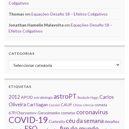
Coligativos
Thomas
em
Equações-Desafio 18 – Efeitos Coligativos
Jonathan Hamelin Malavolta
em
Equações-Desafio 18 –
Efeitos Coligativos
CATEGORIAS
Categorias
ETIQUETAS
astroPT
2012
Carlos
APOD
astrobiologia
Bosão de Higgs
Oliveira
Carl Sagan
CAUP
cometa
Cassini
China
ciência
coronavirus
67P/Churyumov-Gerasimenko
cometas
COVID-19
céu da semana
Curiosity
desafios
ESO
fim do mundo