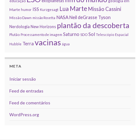
exoplanetas
educação
geologia em
Marte
Lua
Missão Cassini
ISS
Marte
humor
Kurzgesagt
NASA
Neil deGrasse Tyson
Missão Dawn
missão Rosetta
plantão da descoberta
Nerdologia
New Horizons
Sol
Saturno
Plutão
Processamento de imagem
SDO
Telescópio Espacial
vacinas
Terra
Hubble
água
META
Iniciar sessão
Feed de entradas
Feed de comentários
WordPress.org