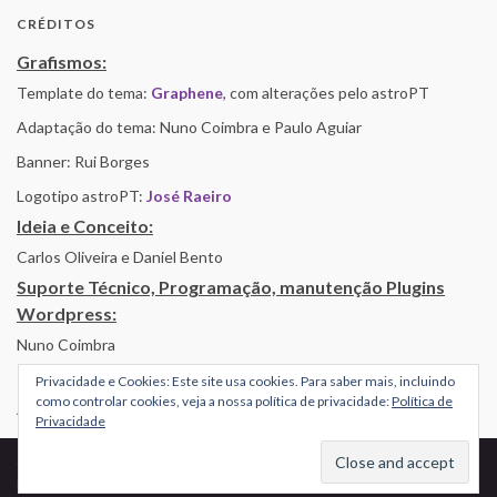
CRÉDITOS
Grafismos:
Template do tema:
Graphene
, com alterações pelo astroPT
Adaptação do tema: Nuno Coimbra e Paulo Aguiar
Banner: Rui Borges
Logotipo astroPT:
José Raeiro
Ideia e Conceito:
Carlos Oliveira e Daniel Bento
Suporte Técnico, Programação, manutenção Plugins
Wordpress:
Nuno Coimbra
Privacidade e Cookies: Este site usa cookies. Para saber mais, incluindo
como controlar cookies, veja a nossa política de privacidade:
Política de
Alojamento por Simbiose
Privacidade
© 2026 AstroPT - Informação e Educação Científica.
Made with
by
Graphene Themes
.