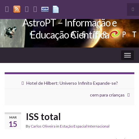
Tog
sea
AstroPT – Informação e
Search for:
for
Educação Científica
Togg
navig
Hotel de Hilbert: Universo Infinito Expande-se?
cern para crianças
ISS total
MAR
15
By
Carlos Oliveira
in
Estação Espacial Internacional