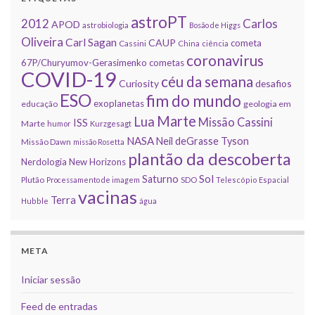
astroPT
2012
Carlos
APOD
astrobiologia
Bosão de Higgs
Oliveira
Carl Sagan
CAUP
cometa
Cassini
China
ciência
coronavirus
67P/Churyumov-Gerasimenko
cometas
COVID-19
céu da semana
Curiosity
desafios
ESO
fim do mundo
exoplanetas
educação
geologia em
Marte
Lua
Missão Cassini
ISS
Marte
humor
Kurzgesagt
NASA
Neil deGrasse Tyson
Missão Dawn
missão Rosetta
plantão da descoberta
Nerdologia
New Horizons
Sol
Saturno
Plutão
Processamento de imagem
SDO
Telescópio Espacial
vacinas
Terra
Hubble
água
META
Iniciar sessão
Feed de entradas