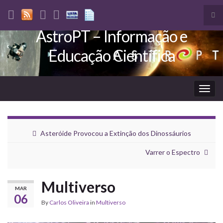
Tog
sea
AstroPT – Informação e
Search for:
for
Educação Científica
Togg
navig
Asteróide Provocou a Extinção dos Dinossáurios
Varrer o Espectro
Multiverso
MAR
06
By
Carlos Oliveira
in
Multiverso