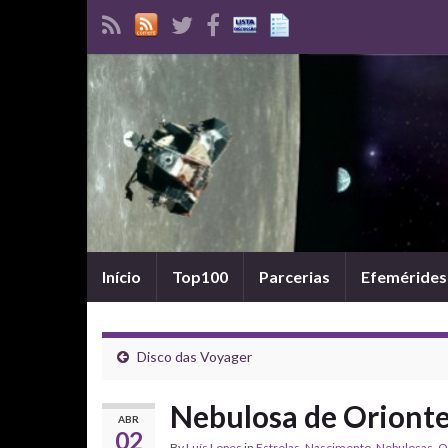
Início
Top100
Parcerias
Efemérides
Disco das Voyager
Nebulosa de Orionte 
ABR
02
By
Luís Lopes
in
Estrelas
,
Nascimento
,
Nebulosas
,
O