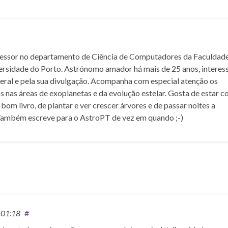
fessor no departamento de Ciência de Computadores da Faculdad
ersidade do Porto. Astrónomo amador há mais de 25 anos, interes
geral e pela sua divulgação. Acompanha com especial atenção os
 nas áreas de exoplanetas e da evolução estelar. Gosta de estar c
m bom livro, de plantar e ver crescer árvores e de passar noites a
Também escreve para o AstroPT de vez em quando ;-)
 01:18
#