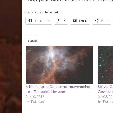
Partilhe o conhecimento!
Facebook
X
Email
More
Related
A Nebulosa de Orionte no Infravermelho
Spitzer O
pelo Telescópio Herschel
Cassiopei
21/10/2016
21/02/20
In "Estrelas"
In "Estrel