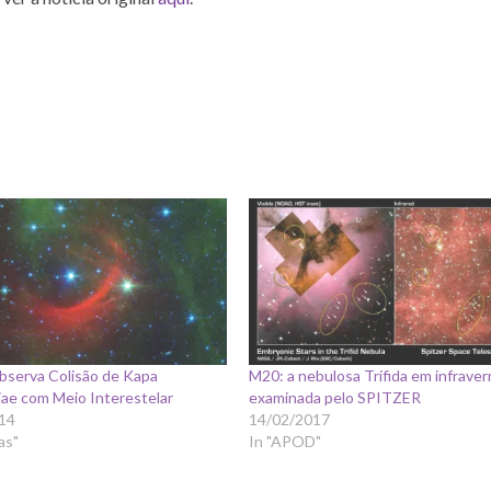
bserva Colisão de Kapa
M20: a nebulosa Trífida em infrave
ae com Meio Interestelar
examinada pelo SPITZER
14
14/02/2017
as"
In "APOD"