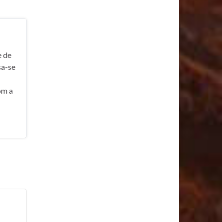
e de
sa-se
om a