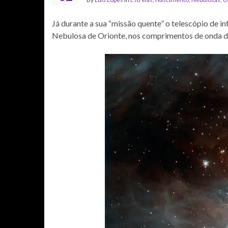
Já durante a sua “missão quente” o telescópio de i
Nebulosa de Orionte, nos comprimentos de onda de 