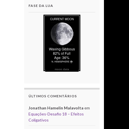
FASE DA LUA
moon data
ÚLTIMOS COMENTÁRIOS
Jonathan Hamelin Malavolta
em
Equações-Desafio 18 – Efeitos
Coligativos