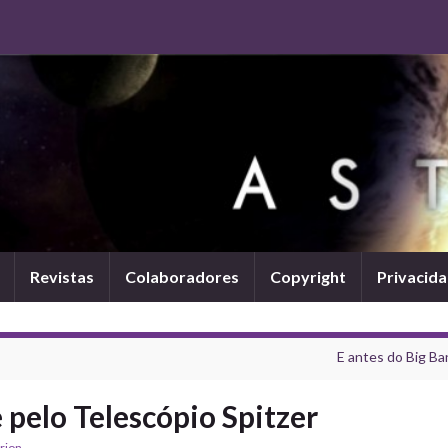
Revistas
Colaboradores
Copyright
Privacid
E antes do Big Ba
pelo Telescópio Spitzer
rion