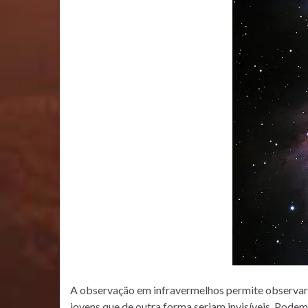
A observação em infravermelhos permite observar at
jovens que de outra forma seriam invisíveis. Podem 