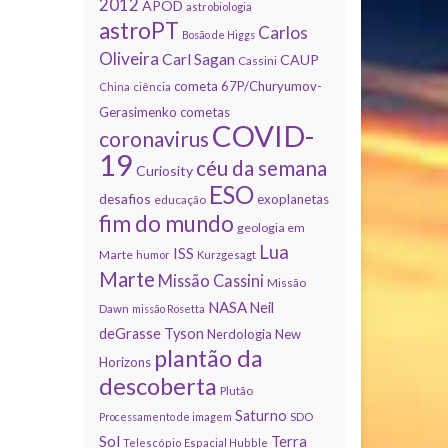
2012
APOD
astrobiologia
astroPT
Carlos
Bosão de Higgs
Oliveira
Carl Sagan
CAUP
Cassini
cometa 67P/Churyumov-
China
ciência
Gerasimenko
cometas
COVID-
coronavirus
19
céu da semana
Curiosity
ESO
desafios
exoplanetas
educação
fim do mundo
geologia em
Lua
ISS
Marte
humor
Kurzgesagt
Marte
Missão Cassini
Missão
NASA
Neil
Dawn
missão Rosetta
deGrasse Tyson
Nerdologia
New
plantão da
Horizons
descoberta
Plutão
Saturno
Processamento de imagem
SDO
Sol
Terra
Telescópio Espacial Hubble