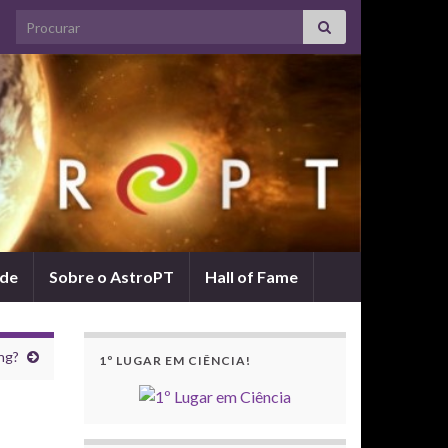
Search for:
ade
Sobre o AstroPT
Hall of Fame
ng?
1º LUGAR EM CIÊNCIA!