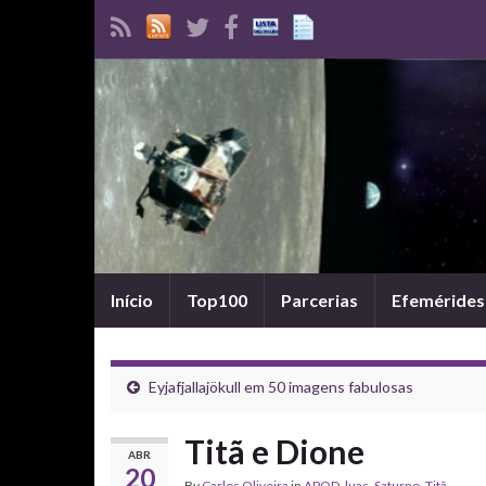
Início
Top100
Parcerias
Efemérides
Eyjafjallajökull em 50 imagens fabulosas
Titã e Dione
ABR
20
By
Carlos Oliveira
in
APOD
,
luas
,
Saturno
,
Titã