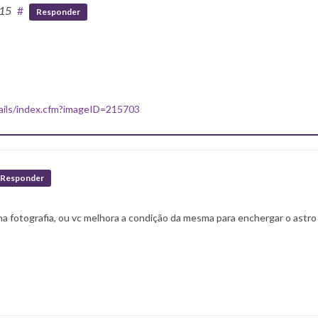
:15
#
Responder
tails/index.cfm?imageID=215703
Responder
a fotografia, ou vc melhora a condição da mesma para enchergar o astro