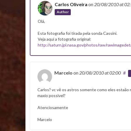
Carlos Oliveira
on
20/08/2010
at 02
Author
Olá,
Esta fotografia foi tirada pela sonda Cassini.
Veja aqui a fotografia original:
http://saturn.jpl.nasa.gov/photos/raw/rawimagede
Marcelo
on
20/08/2010
at 02:00
#
Carlos? vc vê os astros somente como eles estaão n
maxio possivel?
Atenciosamente
Marcelo