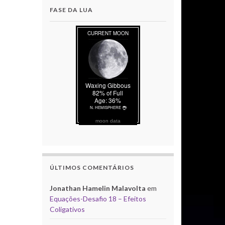
FASE DA LUA
moon data
ÚLTIMOS COMENTÁRIOS
Jonathan Hamelin Malavolta
em
Equações-Desafio 18 – Efeitos
Coligativos