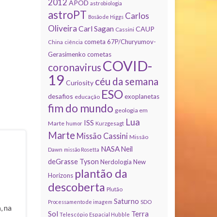
2012
APOD
astrobiologia
astroPT
Carlos
Bosão de Higgs
Oliveira
Carl Sagan
CAUP
Cassini
cometa 67P/Churyumov-
China
ciência
Gerasimenko
cometas
COVID-
coronavirus
19
céu da semana
Curiosity
ESO
desafios
exoplanetas
educação
fim do mundo
geologia em
Lua
ISS
Marte
humor
Kurzgesagt
Marte
Missão Cassini
Missão
NASA
Neil
Dawn
missão Rosetta
deGrasse Tyson
Nerdologia
New
plantão da
Horizons
descoberta
Plutão
Saturno
Processamento de imagem
SDO
a
, na
Sol
Terra
Telescópio Espacial Hubble