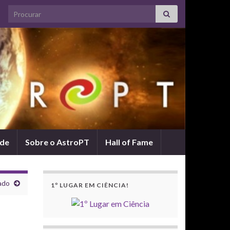
Search for:
ade
Sobre o AstroPT
Hall of Fame
ado
1º LUGAR EM CIÊNCIA!