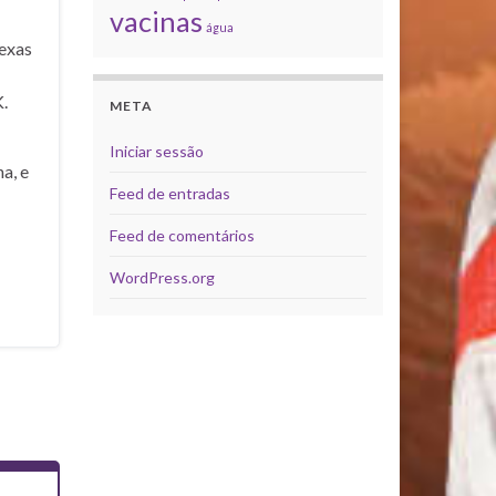
vacinas
água
exas
.
META
Iniciar sessão
a, e
Feed de entradas
Feed de comentários
WordPress.org