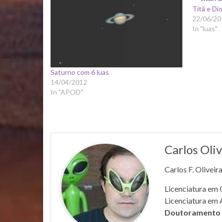
Titã e Di
22/06/20
In "luas"
Saturno com 6 luas
14/04/2012
In "APOD"
Carlos Oliv
Carlos F. Oliveir
Licenciatura em 
Licenciatura em 
Doutoramento e