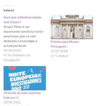
Related
Será que a Biodiversidade
tem futuro?
Stuart Pimm é um
importante cientista norte-
americano que se tem
dedicado a investigar a
Prémio para Museu
actual perda de
Português
biodiversidade no planeta e
07/06/2010
01/07/2008
a restauração de
In "Actividades de
In "Coimbra"
ecossistemas. Foi-lhe
Divulgação"
recentemente atribuído o
Tyler Prize 2010, que
distingue cientistas com um
grande contributo para o
desenvolvimento
sustentável e a preservação
26 locais do país esperam
ambiental. A este propósito,
hoje por ti
…
28/09/2012