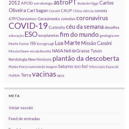
astroPT
2012
Carlos
APOD
astrobiologia
Bosão de Higgs
Oliveira
Carl Sagan
CAUP
cometa
Cassini
China
ciência
coronavirus
67P/Churyumov-Gerasimenko
cometas
COVID-19
céu da semana
Curiosity
desafios
ESO
fim do mundo
exoplanetas
educação
geologia em
Marte
Lua
Missão Cassini
ISS
Marte
humor
Kurzgesagt
NASA
Neil deGrasse Tyson
Missão Dawn
missão Rosetta
plantão da descoberta
Nerdologia
New Horizons
Sol
Saturno
Plutão
Processamento de imagem
SDO
Telescópio Espacial
vacinas
Terra
Hubble
água
META
Iniciar sessão
Feed de entradas