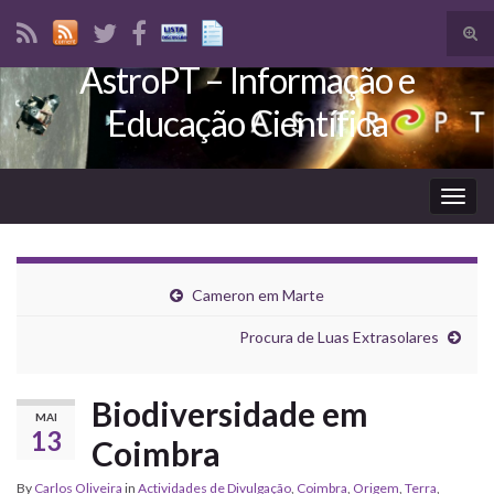
Tog
sear
AstroPT – Informação e
Search for:
for
Educação Científica
Togg
navig
Cameron em Marte
Procura de Luas Extrasolares
Biodiversidade em
MAI
13
Coimbra
By
Carlos Oliveira
in
Actividades de Divulgação
,
Coimbra
,
Origem
,
Terra
,