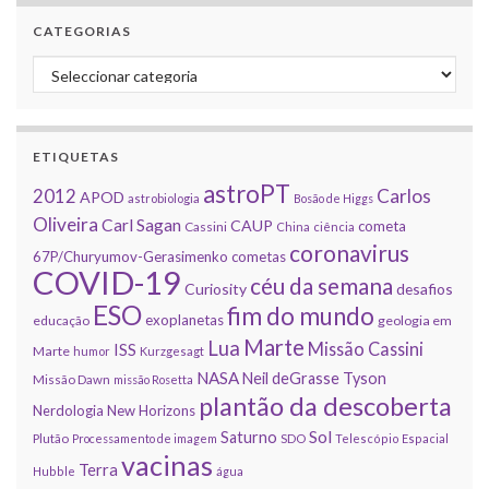
CATEGORIAS
Categorias
ETIQUETAS
astroPT
2012
Carlos
APOD
astrobiologia
Bosão de Higgs
Oliveira
Carl Sagan
CAUP
cometa
Cassini
China
ciência
coronavirus
67P/Churyumov-Gerasimenko
cometas
COVID-19
céu da semana
Curiosity
desafios
ESO
fim do mundo
exoplanetas
educação
geologia em
Marte
Lua
Missão Cassini
ISS
Marte
humor
Kurzgesagt
NASA
Neil deGrasse Tyson
Missão Dawn
missão Rosetta
plantão da descoberta
Nerdologia
New Horizons
Sol
Saturno
Plutão
Processamento de imagem
SDO
Telescópio Espacial
vacinas
Terra
Hubble
água