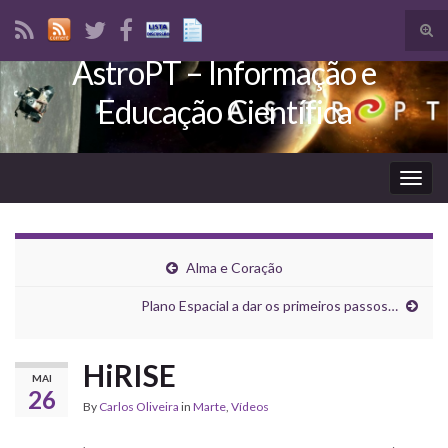
Tog
sear
AstroPT – Informação e
Search for:
for
Educação Científica
Togg
navig
Alma e Coração
Plano Espacial a dar os primeiros passos…
HiRISE
MAI
26
By
Carlos Oliveira
in
Marte
,
Vídeos