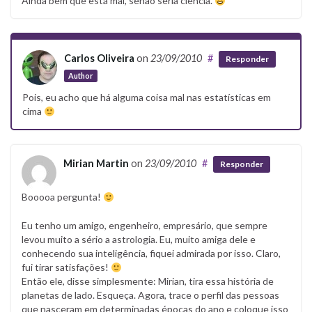
Ainda bem que está mal, senão seria ciência.
Carlos Oliveira
on
23/09/2010
#
Responder
Author
Pois, eu acho que há alguma coisa mal nas estatísticas em
cima
Mirian Martin
on
23/09/2010
#
Responder
Booooa pergunta!
Eu tenho um amigo, engenheiro, empresário, que sempre
levou muito a sério a astrologia. Eu, muito amiga dele e
conhecendo sua inteligência, fiquei admirada por isso. Claro,
fui tirar satisfações!
Então ele, disse simplesmente: Mirian, tira essa história de
planetas de lado. Esqueça. Agora, trace o perfil das pessoas
que nasceram em determinadas épocas do ano e coloque isso