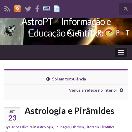
Tog
sear
AstroPT – Informação e
Search for:
for
Educação Científica
Togg
navig
Sol em turbulência
Vénus arrefece no interior
Astrologia e Pirâmides
SET
23
By
Carlos Oliveira
in
Astrologia
,
Educação
,
História
,
Literacia Científica
,