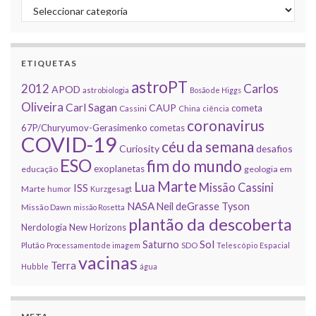
Categorias
ETIQUETAS
astroPT
2012
Carlos
APOD
astrobiologia
Bosão de Higgs
Oliveira
Carl Sagan
CAUP
cometa
Cassini
China
ciência
coronavirus
67P/Churyumov-Gerasimenko
cometas
COVID-19
céu da semana
Curiosity
desafios
ESO
fim do mundo
exoplanetas
educação
geologia em
Marte
Lua
Missão Cassini
ISS
Marte
humor
Kurzgesagt
NASA
Neil deGrasse Tyson
Missão Dawn
missão Rosetta
plantão da descoberta
Nerdologia
New Horizons
Sol
Saturno
Plutão
Processamento de imagem
SDO
Telescópio Espacial
vacinas
Terra
Hubble
água