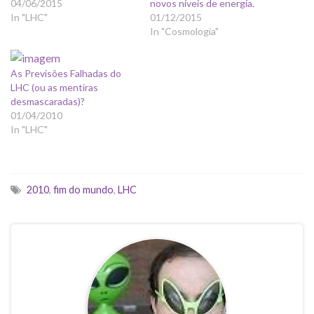
04/06/2015
novos níveis de energia.
In "LHC"
01/12/2015
In "Cosmologia"
As Previsões Falhadas do
LHC (ou as mentiras
desmascaradas)?
01/04/2010
In "LHC"
2010
,
fim do mundo
,
LHC