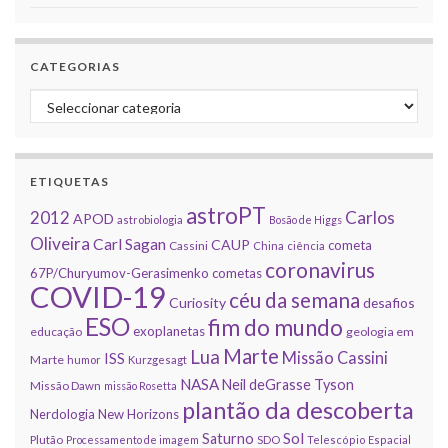
CATEGORIAS
Categorias
ETIQUETAS
astroPT
2012
Carlos
APOD
astrobiologia
Bosão de Higgs
Oliveira
Carl Sagan
CAUP
cometa
Cassini
China
ciência
coronavirus
67P/Churyumov-Gerasimenko
cometas
COVID-19
céu da semana
Curiosity
desafios
ESO
fim do mundo
exoplanetas
educação
geologia em
Marte
Lua
Missão Cassini
ISS
Marte
humor
Kurzgesagt
NASA
Neil deGrasse Tyson
Missão Dawn
missão Rosetta
plantão da descoberta
Nerdologia
New Horizons
Sol
Saturno
Plutão
Processamento de imagem
SDO
Telescópio Espacial