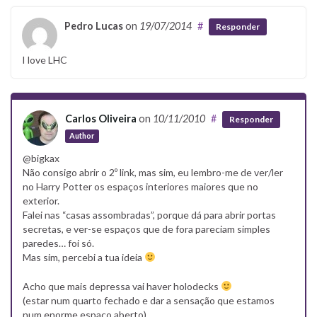
Pedro Lucas
on
19/07/2014
#
Responder
I love LHC
Carlos Oliveira
on
10/11/2010
#
Responder
Author
@bigkax
Não consigo abrir o 2º link, mas sim, eu lembro-me de ver/ler
no Harry Potter os espaços interiores maiores que no
exterior.
Falei nas “casas assombradas”, porque dá para abrir portas
secretas, e ver-se espaços que de fora pareciam simples
paredes… foi só.
Mas sim, percebi a tua ideia
Acho que mais depressa vai haver holodecks
(estar num quarto fechado e dar a sensação que estamos
num enorme espaço aberto)