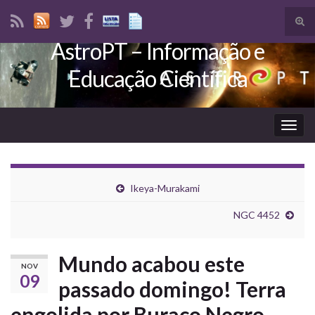
Tog
sear
AstroPT – Informação e
Search for:
for
Educação Científica
Togg
navig
Ikeya-Murakami
NGC 4452
Mundo acabou este
NOV
09
passado domingo! Terra
engolida por Buraco Negro