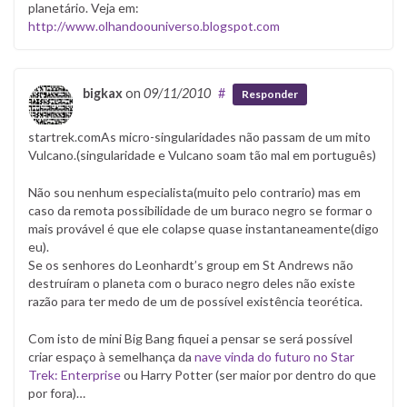
planetário. Veja em:
http://www.olhandoouniverso.blogspot.com
bigkax
on
09/11/2010
#
Responder
startrek.comAs micro-singularidades não passam de um mito
Vulcano.(singularidade e Vulcano soam tão mal em português)
Não sou nenhum especialista(muito pelo contrario) mas em
caso da remota possibilidade de um buraco negro se formar o
mais provável é que ele colapse quase instantaneamente(digo
eu).
Se os senhores do Leonhardt’s group em St Andrews não
destruíram o planeta com o buraco negro deles não existe
razão para ter medo de um de possível existência teorética.
Com isto de mini Big Bang fiquei a pensar se será possível
criar espaço à semelhança da
nave vinda do futuro no Star
Trek: Enterprise
ou Harry Potter (ser maior por dentro do que
por fora)…