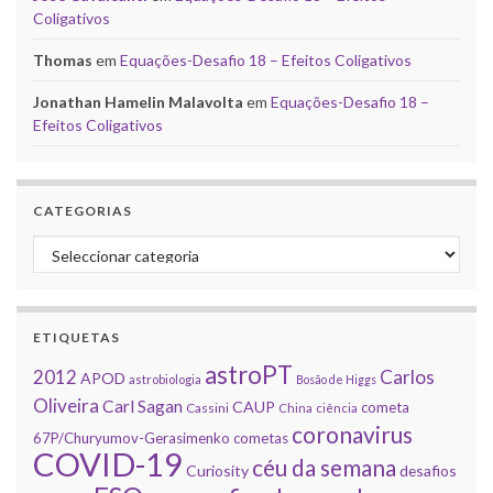
Coligativos
Thomas
em
Equações-Desafio 18 – Efeitos Coligativos
Jonathan Hamelin Malavolta
em
Equações-Desafio 18 –
Efeitos Coligativos
CATEGORIAS
Categorias
ETIQUETAS
astroPT
2012
Carlos
APOD
astrobiologia
Bosão de Higgs
Oliveira
Carl Sagan
CAUP
cometa
Cassini
China
ciência
coronavirus
67P/Churyumov-Gerasimenko
cometas
COVID-19
céu da semana
Curiosity
desafios