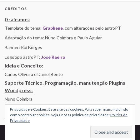
CRÉDITOS
Grafismos:
Template do tema:
Graphene
, com alterações pelo astroPT
Adaptação do tema: Nuno Coimbra e Paulo Aguiar
Banner: Rui Borges
Logotipo astroPT:
José Raeiro
Ideia e Conceito:
Carlos Oliveira e Daniel Bento
Suporte Técnico, Programação, manutenção Plugins
Wordpress:
Nuno Coimbra
Privacidade e Cookies: Este site usa cookies. Para saber mais, incluindo
como controlar cookies, veja a nossa política de privacidade:
Política de
Alojamento por Simbiose
Privacidade
© 2026 AstroPT - Informação e Educação Científica.
Made with
by
Graphene Themes
.