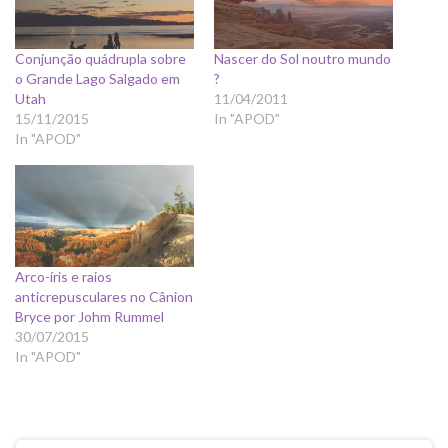
Conjunção quádrupla sobre
Nascer do Sol noutro mundo
o Grande Lago Salgado em
?
Utah
11/04/2011
15/11/2015
In "APOD"
In "APOD"
Arco-íris e raios
anticrepusculares no Cânion
Bryce por Johm Rummel
30/07/2015
In "APOD"