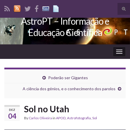
Tog
sear
AstroPT – Informação e
Search for:
for
Educação Científica
Togg
navig
Poderão ser Gigantes
A ciência dos génios, e o conhecimento dos parolos
Sol no Utah
DEZ
04
By
Carlos Oliveira
in
APOD
,
Astrofotografia
,
Sol