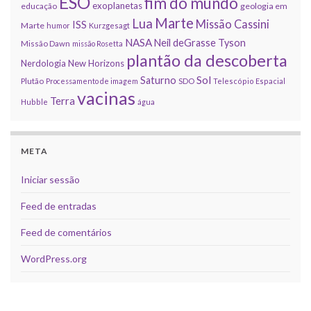
ESO
fim do mundo
exoplanetas
educação
geologia em
Marte
Lua
Missão Cassini
ISS
Marte
humor
Kurzgesagt
NASA
Neil deGrasse Tyson
Missão Dawn
missão Rosetta
plantão da descoberta
Nerdologia
New Horizons
Sol
Saturno
Plutão
Processamento de imagem
SDO
Telescópio Espacial
vacinas
Terra
Hubble
água
META
Iniciar sessão
Feed de entradas
Feed de comentários
WordPress.org