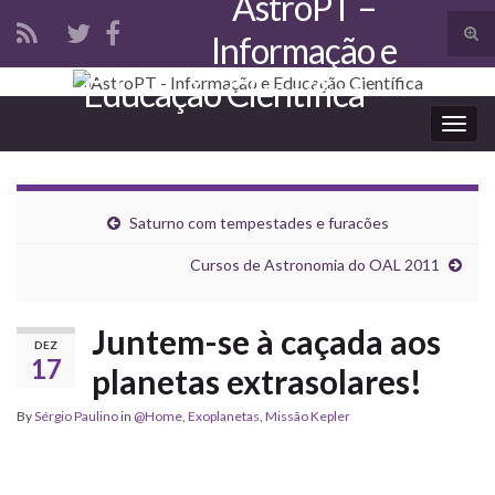
AstroPT –
Tog
Informação e
sear
Search for:
Educação Científica
for
Togg
navig
Saturno com tempestades e furacões
Cursos de Astronomia do OAL 2011
Juntem-se à caçada aos
DEZ
17
planetas extrasolares!
By
Sérgio Paulino
in
@Home
,
Exoplanetas
,
Missão Kepler