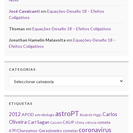
José Cavalcanti
em
Equações-Desafio 18 – Efeitos
Coligativos
Thomas
em
Equações-Desafio 18 – Efeitos Coligativos
Jonathan Hamelin Malavolta
em
Equações-Desafio 18 –
Efeitos Coligativos
CATEGORIAS
Categorias
ETIQUETAS
astroPT
2012
Carlos
APOD
astrobiologia
Bosão de Higgs
Oliveira
Carl Sagan
CAUP
cometa
Cassini
China
ciência
coronavirus
67P/Churyumov-Gerasimenko
cometas