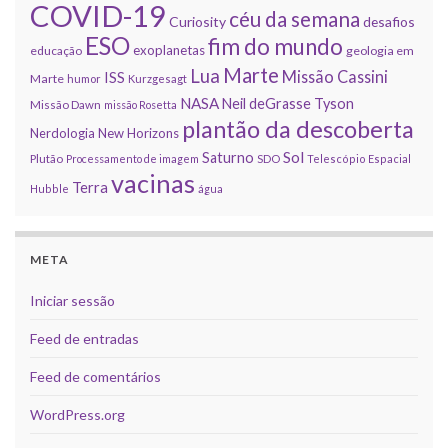
COVID-19
céu da semana
Curiosity
desafios
ESO
fim do mundo
exoplanetas
educação
geologia em
Marte
Lua
Missão Cassini
ISS
Marte
humor
Kurzgesagt
NASA
Neil deGrasse Tyson
Missão Dawn
missão Rosetta
plantão da descoberta
Nerdologia
New Horizons
Sol
Saturno
Plutão
Processamento de imagem
SDO
Telescópio Espacial
vacinas
Terra
Hubble
água
META
Iniciar sessão
Feed de entradas
Feed de comentários
WordPress.org