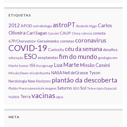
ETIQUETAS
astroPT
2012
Carlos
APOD
astrobiologia
Bosão de Higgs
Oliveira
Carl Sagan
CAUP
cometa
Cassini
China
ciência
coronavirus
67P/Churyumov-Gerasimenko
cometas
COVID-19
céu da semana
Curiosity
desafios
ESO
fim do mundo
exoplanetas
educação
geologia em
Marte
Lua
Missão Cassini
ISS
Marte
humor
Kurzgesagt
NASA
Neil deGrasse Tyson
Missão Dawn
missão Rosetta
plantão da descoberta
Nerdologia
New Horizons
Sol
Saturno
Plutão
Processamento de imagem
SDO
Telescópio Espacial
vacinas
Terra
Hubble
água
META