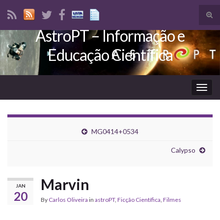
Tog
sear
AstroPT – Informação e
Search for:
for
Educação Científica
Togg
navig
MG0414+0534
Calypso
Marvin
JAN
20
By
Carlos Oliveira
in
astroPT
,
Ficção Científica
,
Filmes