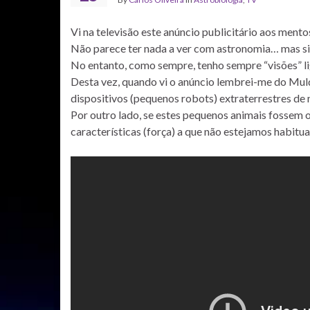
Vi na televisão este anúncio publicitário aos mento
Não parece ter nada a ver com astronomia… mas s
No entanto, como sempre, tenho sempre “visões” l
Desta vez, quando vi o anúncio lembrei-me do Mulder
dispositivos (pequenos robots) extraterrestres de
Por outro lado, se estes pequenos animais fossem o
características (força) a que não estejamos habitu