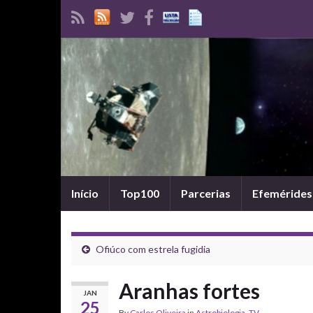
Início
Top100
Parcerias
Efemérides
Ofiúco com estrela fugidia
Aranhas fortes
JAN
25
By
Carlos Oliveira
in
Astrobiologia
,
TV