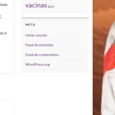
vacinas
exas
água
.
META
a, e
Iniciar sessão
Feed de entradas
Feed de comentários
WordPress.org