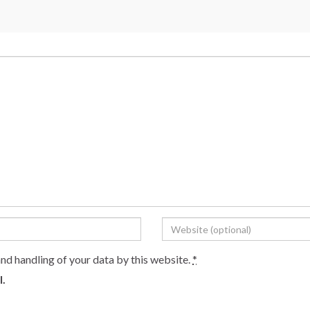
and handling of your data by this website.
*
l.