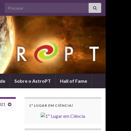
Search for:
ade
Sobre o AstroPT
Hall of Fame
021
1º LUGAR EM CIÊNCIA!