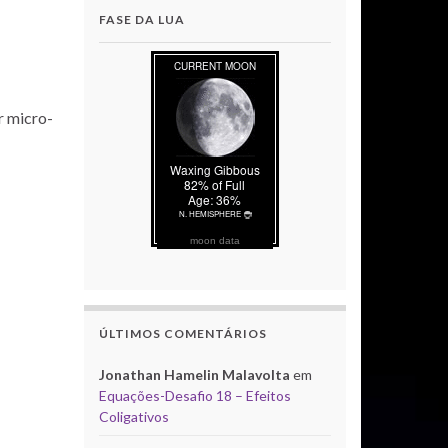
FASE DA LUA
r micro-
moon data
ÚLTIMOS COMENTÁRIOS
Jonathan Hamelin Malavolta
em
Equações-Desafio 18 – Efeitos
Coligativos