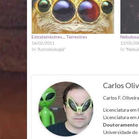
Extraterrestres… Terrestres
Nebulosa
16/02/2011
13/05/20
In "Astrobiologia"
In "Nebul
Carlos Oliv
Carlos F. Oliveir
Licenciatura em 
Licenciatura em 
Doutoramento e
Universidade do 