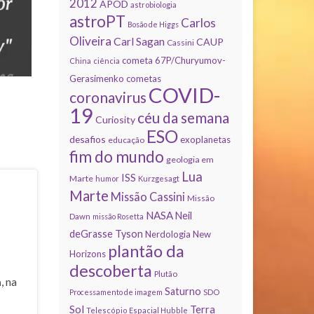
2012
APOD
astrobiologia
astroPT
Carlos
Bosão de Higgs
Oliveira
Carl Sagan
CAUP
Cassini
cometa 67P/Churyumov-
China
ciência
Gerasimenko
cometas
COVID-
coronavirus
19
céu da semana
Curiosity
ESO
desafios
exoplanetas
educação
fim do mundo
geologia em
Lua
ISS
Marte
humor
Kurzgesagt
Marte
Missão Cassini
Missão
NASA
Neil
Dawn
missão Rosetta
deGrasse Tyson
Nerdologia
New
plantão da
Horizons
descoberta
Plutão
a
, na
Saturno
Processamento de imagem
SDO
Sol
Terra
Telescópio Espacial Hubble