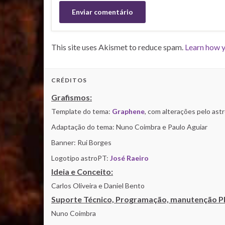
This site uses Akismet to reduce spam.
Learn how y
CRÉDITOS
Grafismos:
Template do tema:
Graphene
, com alterações pelo as
Adaptação do tema: Nuno Coimbra e Paulo Aguiar
Banner: Rui Borges
Logotipo astroPT:
José Raeiro
Ideia e Conceito:
Carlos Oliveira e Daniel Bento
Suporte Técnico, Programação, manutenção P
Nuno Coimbra