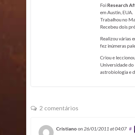
Foi
Research Af
em Austin, EUA.
Trabalhou no Mar
Recebeu dois pré
Realizou várias 
fez inúmeras pale
Criou e lecciono
Universidade do 
astrobiologia e 
2 comentários
Cristiano
on
26/01/2011
at 04:07
#