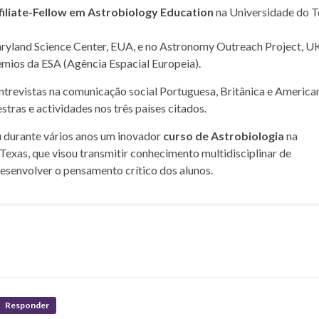
filiate-Fellow em Astrobiology Education
na Universidade do T
yland Science Center, EUA, e no Astronomy Outreach Project, UK
mios da ESA (Agência Espacial Europeia).
entrevistas na comunicação social Portuguesa, Britânica e American
stras e actividades nos três países citados.
u durante vários anos um inovador
curso de Astrobiologia
na
Texas, que visou transmitir conhecimento multidisciplinar de
desenvolver o pensamento crítico dos alunos.
Responder