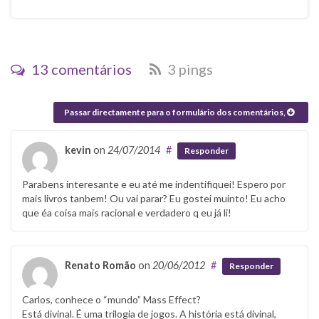
13 comentários
3 pings
Passar directamente para o formulário dos comentários,
kevin
on
24/07/2014
#
Responder
Parabens interesante e eu até me indentifiquei! Espero por
mais livros tanbem! Ou vai parar? Eu gostei muinto! Eu acho
que éa coisa mais racional e verdadero q eu já li!
Renato Romão
on
20/06/2012
#
Responder
Carlos, conhece o “mundo” Mass Effect?
Está divinal. É uma trilogia de jogos. A história está divinal,