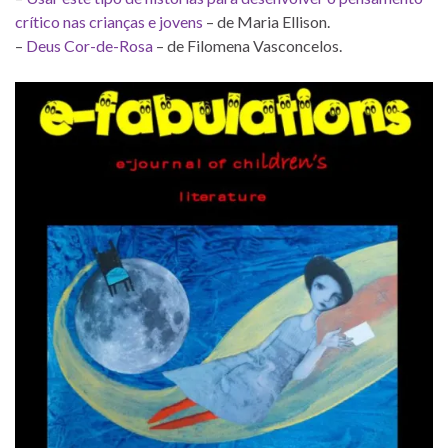
crítico nas crianças e jovens
– de Maria Ellison.
–
Deus Cor-de-Rosa
– de Filomena Vasconcelos.