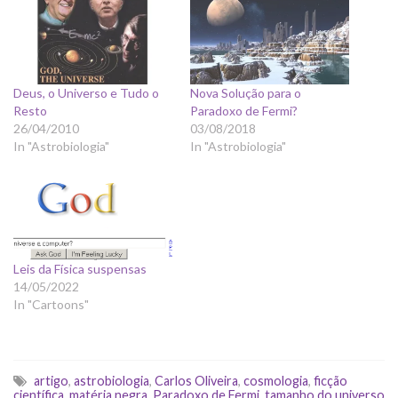
Deus, o Universo e Tudo o
Nova Solução para o
Resto
Paradoxo de Fermi?
26/04/2010
03/08/2018
In "Astrobiologia"
In "Astrobiologia"
Leis da Física suspensas
14/05/2022
In "Cartoons"
artigo
,
astrobiologia
,
Carlos Oliveira
,
cosmologia
,
ficção
científica
,
matéria negra
,
Paradoxo de Fermi
,
tamanho do universo