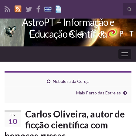
Tog
sear
AstroPT – Informação e
Search for:
for
Educação Científica
Togg
navig
Nebulosa da Coruja
Mais Perto das Estrelas
Carlos Oliveira, autor de
FEV
10
ficção científica com
bonecas russas