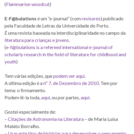
(
Flammarion woodcut
)
E-F@bulations
é um “e-journal” (com
revisores
) publicado
pela Faculdade de Letras da Universidade do Porto.
É uma revista baseada na interdisciplinaridade no campo da
literatura para crianças e jovens
.
(
e-f@bulations is a refereed international e-journal of
scholarly research in the field of literature for childhood and
youth
)
Tem várias edições, que
podem ver aqui
.
A última edição é a
nº 7, de Dezembro de 2010
. Tem por
tema: o firmamento.
Podem lê-la toda,
aqui
, ou por partes,
aqui
.
Gostei especialmente de:
–
Citações de Astronomia na Literatura
– de Maria Luísa
Malato Borralho.
–
Usar este tipo de histórias para desenvolver o pensamento