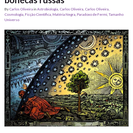
By
Carlos Oliveira
in
Astrobiologia
,
Carlos Oliveira
,
Carlos Oliveira
,
Cosmologia
,
Ficção Científica
,
Matéria Negra
,
Paradoxo de Fermi
,
Tamanho
Universo