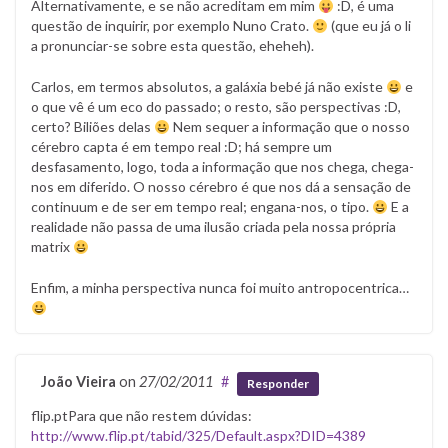
Alternativamente, e se não acreditam em mim
:D, é uma
questão de inquirir, por exemplo Nuno Crato.
(que eu já o li
a pronunciar-se sobre esta questão, eheheh).
Carlos, em termos absolutos, a galáxia bebé já não existe
e
o que vê é um eco do passado; o resto, são perspectivas :D,
certo? Biliões delas
Nem sequer a informação que o nosso
cérebro capta é em tempo real :D; há sempre um
desfasamento, logo, toda a informação que nos chega, chega-
nos em diferido. O nosso cérebro é que nos dá a sensação de
continuum e de ser em tempo real; engana-nos, o tipo.
E a
realidade não passa de uma ilusão criada pela nossa própria
matrix
Enfim, a minha perspectiva nunca foi muito antropocentrica…
João Vieira
on
27/02/2011
#
Responder
flip.ptPara que não restem dúvidas:
http://www.flip.pt/tabid/325/Default.aspx?DID=4389