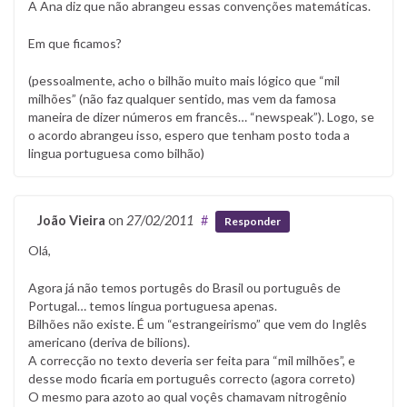
A Ana diz que não abrangeu essas convenções matemáticas.
Em que ficamos?
(pessoalmente, acho o bilhão muito mais lógico que “mil
milhões” (não faz qualquer sentido, mas vem da famosa
maneira de dizer números em francês… “newspeak”). Logo, se
o acordo abrangeu isso, espero que tenham posto toda a
lingua portuguesa como bilhão)
João Vieira
on
27/02/2011
#
Responder
Olá,
Agora já não temos portugês do Brasil ou português de
Portugal… temos língua portuguesa apenas.
Bilhões não existe. É um “estrangeirismo” que vem do Inglês
americano (deriva de bilions).
A correcção no texto deveria ser feita para “mil milhões”, e
desse modo ficaria em português correcto (agora correto)
O mesmo para azoto ao qual voçês chamavam nitrogênio