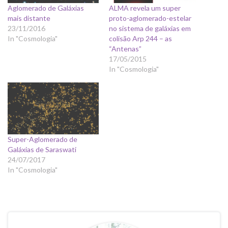
Aglomerado de Galáxias
ALMA revela um super
mais distante
proto-aglomerado-estelar
23/11/2016
no sistema de galáxias em
In "Cosmologia"
colisão Arp 244 – as
“Antenas”
17/05/2015
In "Cosmologia"
Super-Aglomerado de
Galáxias de Saraswati
24/07/2017
In "Cosmologia"