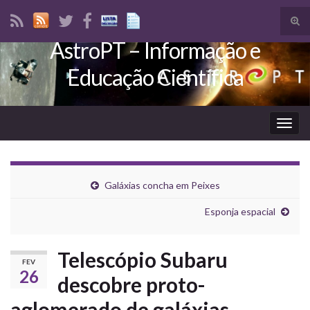
Tog
sear
AstroPT – Informação e
Search for:
for
Educação Científica
Togg
navig
Galáxias concha em Peixes
Esponja espacial
Telescópio Subaru
FEV
26
descobre proto-
aglomerado de galáxias