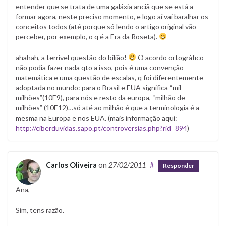
entender que se trata de uma galáxia anciã que se está a
formar agora, neste preciso momento, e logo aí vai baralhar os
conceitos todos (até porque só lendo o artigo original vão
perceber, por exemplo, o q é a Era da Roseta).
ahahah, a terrível questão do bilião!
O acordo ortográfico
não podia fazer nada qto a isso, pois é uma convenção
matemática e uma questão de escalas, q foi diferentemente
adoptada no mundo: para o Brasil e EUA significa “mil
milhões”(10E9), para nós e resto da europa, “milhão de
milhões” (10E12)…só até ao milhão é que a terminologia é a
mesma na Europa e nos EUA. (mais informação aqui:
http://ciberduvidas.sapo.pt/controversias.php?rid=894
)
Carlos Oliveira
on
27/02/2011
#
Responder
Ana,
Sim, tens razão.