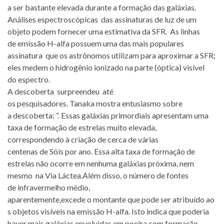
a ser bastante elevada durante a formação das galáxias.
Análises espectroscópicas das assinaturas de luz de um
objeto podem fornecer uma estimativa da SFR. As linhas
de emissão H-alfa possuem uma das mais populares
assinatura que os astrônomos utilizam para aproximar a SFR;
eles medem o hidrogênio ionizado na parte (óptica) visível
do espectro.
A descoberta surpreendeu até
os pesquisadores. Tanaka mostra entusiasmo sobre
a descoberta: “. Essas galáxias primordiais apresentam uma
taxa de formação de estrelas muito elevada,
correspondendo à criação de cerca de várias
centenas de Sóis por ano. Essa alta taxa de formação de
estrelas não ocorre em nenhuma galáxias próxima, nem
mesmo na Via Láctea.Além disso, o número de fontes
de infravermelho médio,
aparentemente,excede o montante que pode ser atribuído ao
s objetos visíveis na emissão H-alfa. Isto indica que poderia
haver mais galáxias envolvidas em poeira com formação