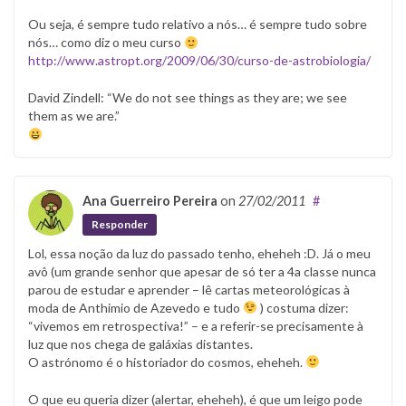
Ou seja, é sempre tudo relativo a nós… é sempre tudo sobre
nós… como diz o meu curso
http://www.astropt.org/2009/06/30/curso-de-astrobiologia/
David Zindell: “We do not see things as they are; we see
them as we are.”
Ana Guerreiro Pereira
on
27/02/2011
#
Responder
Lol, essa noção da luz do passado tenho, eheheh :D. Já o meu
avô (um grande senhor que apesar de só ter a 4a classe nunca
parou de estudar e aprender – lê cartas meteorológicas à
moda de Anthimio de Azevedo e tudo
) costuma dizer:
“vivemos em retrospectiva!” – e a referir-se precisamente à
luz que nos chega de galáxias distantes.
O astrónomo é o historiador do cosmos, eheheh.
O que eu queria dizer (alertar, eheheh), é que um leigo pode