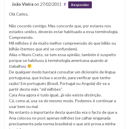
João Vieira
on
27/02/2011
#
Responder
Olá Carlos,
Não cocordo contigo. Mas concordo que, por estares nos
estados unidos, deverás estar habituado a essa terminologia.
Compreendo.
Mil milhões é de muito melhor compreensão do que bilião ou
bilhão (termos que até se confundem).
Alías o Nuno Crato, se tem essa opinião, também é suspeito
porque se habituou à terminologia americana quando aí
trabalhou
De qualquer modo bastará consultar um dicionário de língua
portuguesa, que inclua o acordo, para verificar que tenho
razão! Em português (Brasil, Portugal ou Angola) diz-se a
partir deste mês “mil milhões”.
Cara Ana agora é tudo igual…já não existe distinção.
Cá, como aí, usa-se do mesmo modo. Podemos é continuar a
usar bem ou mal.
No entanto o importante desta questão era o facto de que a
Ana colocou no post apenas milhões (se calhar enganada
precisamente pela norma brasileira) o que até prova a minha