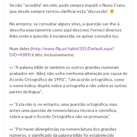
Se não “acredita” em mim, pode sempre inquirir o Nuno Crato,
que desde sempre tentou clarificar esta “discussão”.
No entanto, se consultar alguns sites, a questão ser-lhe-á
descrita exactamente como aqui descrevi. Forneci diversos
links onde a questão é esclarecida, se quiser consultá-los.
Num deles (
http://www.flip.pt/tabid/325/Default.aspx?
DID=4389
) é dito, inclusivemente:
»» “A palavra bilião (e também os outros grandes numerais
acabados em -ilião), não sofre nenhuma alteração por causa do
Acordo Ortográfico de 1990.”; “Um acordo ortográfico, como
o nome indica, dispõe sobre a ortografia e não sobre as outras
partes da língua.”;
»» “Esta não é, no entanto, uma questão ortográfica, mas
antes uma questão de nomenclatura técnica e científica,
sobre a qual o Acordo Ortográfico não se pronuncia.”
»» “Por haver divergências na nomenclatura dos grandes
números, o significado da palavra bilião foi estabelecido