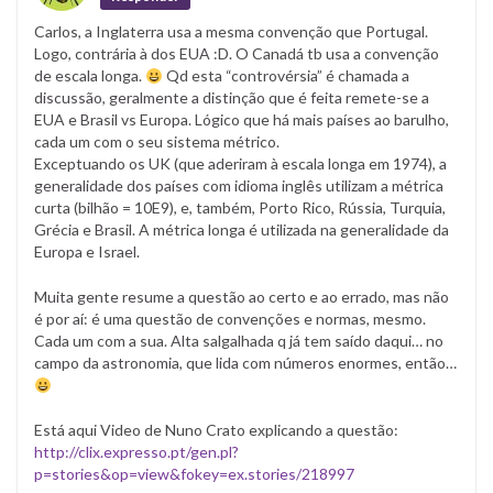
Carlos, a Inglaterra usa a mesma convenção que Portugal.
Logo, contrária à dos EUA :D. O Canadá tb usa a convenção
de escala longa.
Qd esta “controvérsia” é chamada a
discussão, geralmente a distinção que é feita remete-se a
EUA e Brasil vs Europa. Lógico que há mais países ao barulho,
cada um com o seu sistema métrico.
Exceptuando os UK (que aderiram à escala longa em 1974), a
generalidade dos países com idioma inglês utilizam a métrica
curta (bilhão = 10E9), e, também, Porto Rico, Rússia, Turquia,
Grécia e Brasil. A métrica longa é utilizada na generalidade da
Europa e Israel.
Muita gente resume a questão ao certo e ao errado, mas não
é por aí: é uma questão de convenções e normas, mesmo.
Cada um com a sua. Alta salgalhada q já tem saído daqui… no
campo da astronomia, que lida com números enormes, então…
Está aqui Video de Nuno Crato explicando a questão:
http://clix.expresso.pt/gen.pl?
p=stories&op=view&fokey=ex.stories/218997