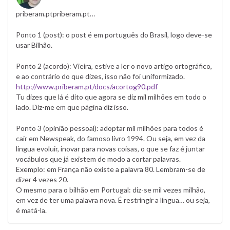
priberam.ptpriberam.pt…
Ponto 1 (post): o post é em português do Brasil, logo deve-se
usar Bilhão.
Ponto 2 (acordo): Vieira, estive a ler o novo artigo ortográfico,
e ao contrário do que dizes, isso não foi uniformizado.
http://www.priberam.pt/docs/acortog90.pdf
Tu dizes que lá é dito que agora se diz mil milhões em todo o
lado. Diz-me em que página diz isso.
Ponto 3 (opinião pessoal): adoptar mil milhões para todos é
cair em Newspeak, do famoso livro 1994. Ou seja, em vez da
lingua evoluir, inovar para novas coisas, o que se faz é juntar
vocábulos que já existem de modo a cortar palavras.
Exemplo: em França não existe a palavra 80. Lembram-se de
dizer 4 vezes 20.
O mesmo para o bilhão em Portugal: diz-se mil vezes milhão,
em vez de ter uma palavra nova. É restringir a língua… ou seja,
é matá-la.