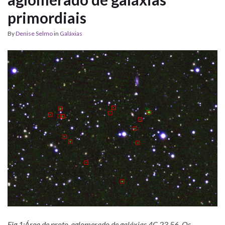
primordiais
By
Denise Selmo
in
Galáxias
Fig 1:Área de proto-aglomerado de galáxias 4C 23.56. Os