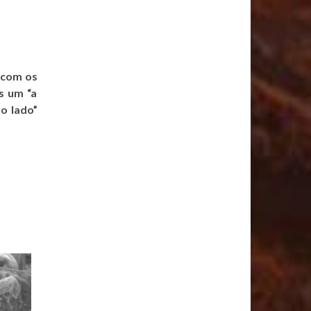
o com os
s um “a
o lado”