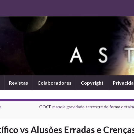
Revistas
Colaboradores
Copyright
Privacid
s
GOCE mapeia gravidade terrestre de forma detalh
fico vs Alusões Erradas e Crença