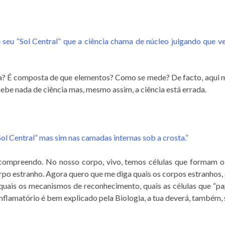
é seu “Sol Central” que a ciência chama de núcleo julgando que v
iza? É composta de que elementos? Como se mede? De facto, aqui 
rcebe nada de ciência mas, mesmo assim, a ciência está errada.
ol Central” mas sim nas camadas internas sob a crosta.”
ompreendo. No nosso corpo, vivo, temos células que formam o
rpo estranho. Agora quero que me diga quais os corpos estranhos, 
quais os mecanismos de reconhecimento, quais as células que “p
inflamatório é bem explicado pela Biologia, a tua deverá, também,