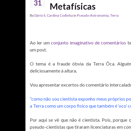
31
Metafísicas
By
Dário S. Cardina Codinha
in
Pseudo-Astronomia
,
Terra
Ao ler um
conjunto imaginativo de comentários
te
um post.
O tema é a fraude óbvia da Terra Ôca. Alguém
deliciosamente à altura.
Vou apresentar excertos do comentário intercalad
“como não sou cientista exponho meus próprios p
a Terra como um corpo fisico que também é ‘oco’ 
Por aqui se vê que não é cientista. Pois, porque
pseudo-cientistas que tiraram licenciaturas em co