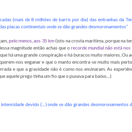
cadas (mais de 8 milhões de barris por dia) das entranhas da Te
o das placas continentais onde se dão grandes desmoronamentos”
egam,
pelo menos, aos 35 km
(isto na crosta marítima, porque na te
dessa magnitude então achas que o
recorde mundial não está nos
, que há uma grande conspiração e há buracos muito maiores. Ou a
 querem-nos enganar e que o manto encontra-se muito mais perto
errada e que a gravidade não é como nos ensinaram. As experiên
ue aquele prego tinha um fio que o puxava para baixo…)
e intensidade devido (…) onde se dão grandes desmoronamentos d