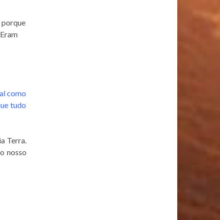
a porque
? Eram
tal como
que tudo
a Terra.
 o nosso