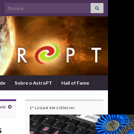
Search for:
ade
Sobre o AstroPT
Hall of Fame
ada
1º LUGAR EM CIÊNCIA!
s