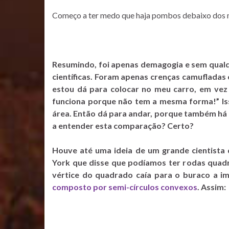
Começo a ter medo que haja pombos debaixo dos
Resumindo, foi apenas demagogia e sem qualque
científicas. Foram apenas crenças camufladas
estou dá para colocar no meu carro, em vez
funciona porque não tem a mesma forma!” Iss
área. Então dá para andar, porque também há 
a entender esta comparação? Certo?
Houve até uma ideia de um grande cientista 
York que disse que podíamos ter rodas quadr
vértice do quadrado caía para o buraco a im
composto por semi-círculos convexos
. Assim: