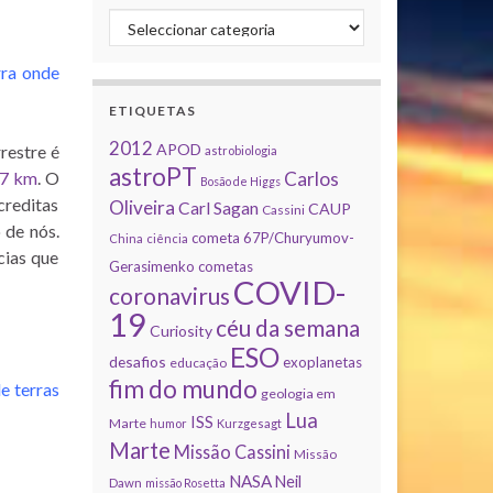
Categorias
rra onde
ETIQUETAS
2012
APOD
rrestre é
astrobiologia
astroPT
 7 km
. O
Carlos
Bosão de Higgs
creditas
Oliveira
Carl Sagan
CAUP
Cassini
 de nós.
cometa 67P/Churyumov-
China
ciência
cias que
Gerasimenko
cometas
COVID-
coronavirus
19
céu da semana
Curiosity
ESO
desafios
exoplanetas
educação
fim do mundo
e terras
geologia em
Lua
ISS
Marte
humor
Kurzgesagt
Marte
Missão Cassini
Missão
NASA
Neil
Dawn
missão Rosetta