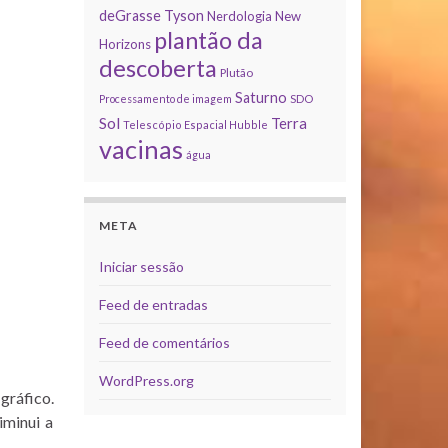
deGrasse Tyson
Nerdologia
New
plantão da
Horizons
descoberta
Plutão
Saturno
Processamento de imagem
SDO
Sol
Terra
Telescópio Espacial Hubble
vacinas
água
META
Iniciar sessão
Feed de entradas
Feed de comentários
WordPress.org
gráfico.
iminui a