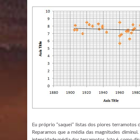
Eu próprio “saquei” listas dos piores terramotos
Reparamos que a média das magnitudes diminui. C
intensidade média dos terramotos. Isto é, como di