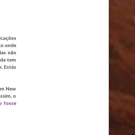
licações
co onde
Mas não
oda tem
. Estás
 em New
ssim, o
o fosse