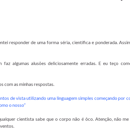
ntei responder de uma forma séria, científica e ponderada. Assim
 faz algumas alusões deliciosamente erradas. E eu teço come
os com as minhas respostas.
ontos de vista utilizando uma linguagem simples começando por 
como o nosso”
 qualquer cientista sabe que o corpo não é ôco. Atenção, não me 
nventos.