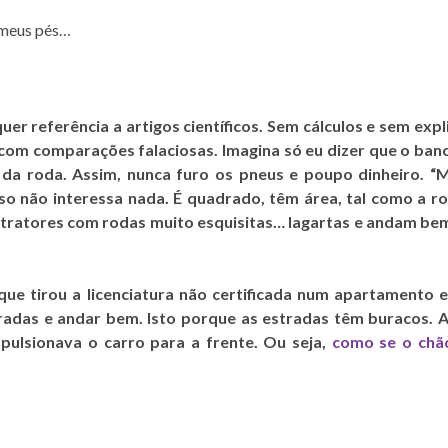
 meus pés…
r referência a artigos científicos. Sem cálculos e sem exp
 com comparações falaciosas. Imagina só eu dizer que o ban
 da roda. Assim, nunca furo os pneus e poupo dinheiro. “
o não interessa nada. É quadrado, têm área, tal como a r
tratores com rodas muito esquisitas… lagartas e andam bem
que tirou a licenciatura não certificada num apartamento
adas e andar bem. Isto porque as estradas têm buracos. A
pulsionava o carro para a frente. Ou seja,
como se o chã