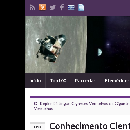
Início
Top100
Parcerias
Efemérides
Kepler Distingue Gigantes Vermelhas de Gigante
Vermelhas
Conhecimento Cientí
MAR