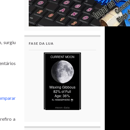
, surgiu
FASE DA LUA
ntários
comparar
moon data
refiro a