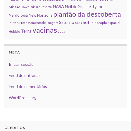
NASA
Neil deGrasse Tyson
Missão Dawn
missão Rosetta
plantão da descoberta
Nerdologia
New Horizons
Sol
Saturno
Plutão
Processamento de imagem
SDO
Telescópio Espacial
vacinas
Terra
Hubble
água
META
Iniciar sessão
Feed de entradas
Feed de comentários
WordPress.org
CRÉDITOS