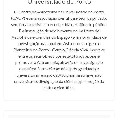
Universidade do Porto
?
e
O Centro de Astrofísica da Universidade do Porto
i
(CAUP) é uma associação científica e técnica privada,
d
sem fins lucrativos e reconhecida de utilidade pública.
=
É a instituição de acolhimento do Instituto de
1
Astrofísica e Ciências do Espaço - a maior unidade de
5
investigação nacional em Astronomia, e gere o
9
Planetário do Porto - Centro Ciência Viva. Inscreve
6
entre os seus objectivos estatutários apoiar e
4
promover a Astronomia, através de: investigação
3
científica, formação ao nível pós-graduado e
6
universitário, ensino da Astronomia ao nível não
7
universitário, divulgação da ciência e promoção da
7
cultura científica.
4
3
0
5
3