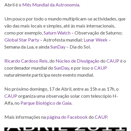
Abril é o
Mês Mundial da Astronomia
.
Um pouco por todo o mundo multiplicam-se actividades, que
vão das mais locais e simples, até às mais internacionais,
como por exemplo,
Saturn Watch
– Observação de Saturno;
Global Star Party
– Astrofesta mundial;
Lunar Week
–
Semana da Lua, e ainda
SunDay
– Dia do Sol.
Ricardo Cardoso Reis
, do
Núcleo de Divulgação
do
CAUP
é o
coordenador mundial do
SunDay
, e por isso o
CAUP
naturalmente participa neste evento mundial.
No próximo domingo, 17 de Abril, entre as 15h e as 17h, o
CAUP
organiza uma observação solar com telescópio H-
Alfa, no
Parque Biológico de Gaia
.
Mais informações na
página do Facebook
do
CAUP
.