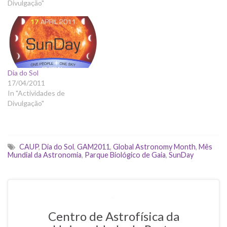
Divulgação"
b
o
o
k
.
c
Dia do Sol
o
17/04/2011
In "Actividades de
m
Divulgação"
/
e
v
e
CAUP
,
Dia do Sol
,
GAM2011
,
Global Astronomy Month
,
Mês
n
Mundial da Astronomia
,
Parque Biológico de Gaia
,
SunDay
t
.
p
h
Centro de Astrofísica da
p