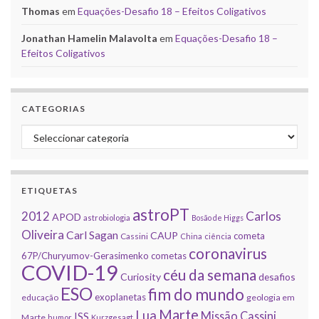
Thomas
em
Equações-Desafio 18 – Efeitos Coligativos
Jonathan Hamelin Malavolta
em
Equações-Desafio 18 –
Efeitos Coligativos
CATEGORIAS
Categorias
ETIQUETAS
astroPT
2012
Carlos
APOD
astrobiologia
Bosão de Higgs
Oliveira
Carl Sagan
CAUP
cometa
Cassini
China
ciência
coronavirus
67P/Churyumov-Gerasimenko
cometas
COVID-19
céu da semana
Curiosity
desafios
ESO
fim do mundo
exoplanetas
educação
geologia em
Marte
Lua
Missão Cassini
ISS
Marte
humor
Kurzgesagt