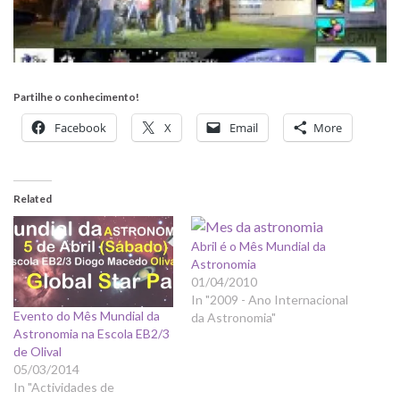
h
Partilhe o conhecimento!
t
Facebook
X
Email
More
t
p
:
Related
/
/
w
Abril é o Mês Mundial da
Astronomia
w
01/04/2010
w
In "2009 - Ano Internacional
.
Evento do Mês Mundial da
da Astronomia"
f
Astronomia na Escola EB2/3
a
de Olival
05/03/2014
c
In "Actividades de
e