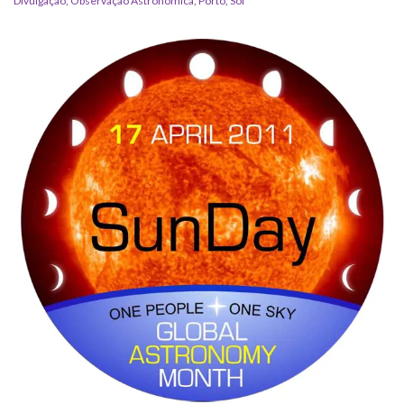
Divulgação
,
Observação Astronómica
,
Porto
,
Sol