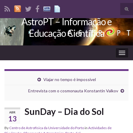
Tog
sear
AstroPT – Informação e
Search for:
for
Educação Científica
Togg
navig
Viajar no tempo é impossível
Entrevista com o cosmonauta Konstantin Valkov
SunDay – Dia do Sol
ABR
13
By
Centro de Astrofísica da Universidade do Porto
in
Actividades de