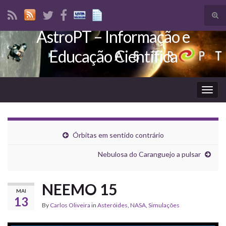
Tog
sear
AstroPT – Informação e
Search for:
for
Educação Científica
Togg
navig
Órbitas em sentido contrário
Nebulosa do Caranguejo a pulsar
NEEMO 15
MAI
13
By
Carlos Oliveira
in
Asteróides
,
NASA
,
Simulações