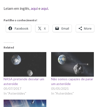
Leiam em inglês,
aqui
e
aqui
.
Partilhe o conhecimento!
Facebook
X
Email
More
Related
NASA pretende desviar um
Não somos capazes de parar
asteroide
um asteróide
05/07/2017
05/05/2021
In "Asteróides"
In "Asteróides"