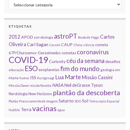
Categorias
ETIQUETAS
astroPT
2012
Carlos
APOD
astrobiologia
Bosão de Higgs
Oliveira
Carl Sagan
CAUP
cometa
Cassini
China
ciência
coronavirus
67P/Churyumov-Gerasimenko
cometas
COVID-19
céu da semana
Curiosity
desafios
ESO
fim do mundo
exoplanetas
educação
geologia em
Marte
Lua
Missão Cassini
ISS
Marte
humor
Kurzgesagt
NASA
Neil deGrasse Tyson
Missão Dawn
missão Rosetta
plantão da descoberta
Nerdologia
New Horizons
Sol
Saturno
Plutão
Processamento de imagem
SDO
Telescópio Espacial
vacinas
Terra
Hubble
água