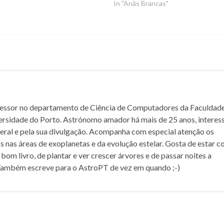
In "Anãs Brancas"
fessor no departamento de Ciência de Computadores da Faculdad
ersidade do Porto. Astrónomo amador há mais de 25 anos, interes
geral e pela sua divulgação. Acompanha com especial atenção os
 nas áreas de exoplanetas e da evolução estelar. Gosta de estar c
m bom livro, de plantar e ver crescer árvores e de passar noites a
Também escreve para o AstroPT de vez em quando ;-)