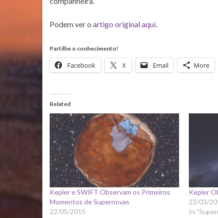
companheira.
Podem ver o
artigo original aqui
.
Partilhe o conhecimento!
Facebook
X
Email
More
Related
Kepler e SWIFT Observam os Primeiros
Kepler O
Momentos de Supernovas
22/03/20
22/05/2015
In "Supe