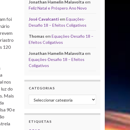
Jonathan Hamelin Malavolta
em
Feliz Natal e Próspero Ano Novo
am foi
José Cavalcanti
em
Equações-
Desafio 18 – Efeitos Coligativos
nário
screvem
Thomas
em
Equações-Desafio 18 –
riastro
Efeitos Coligativos
os 120
Jonathan Hamelin Malavolta
em
Equações-Desafio 18 – Efeitos
Coligativos
s
 a
al nos
CATEGORIAS
 luz do
s. Mais
Categorias
da
lsa 90 e
não
ETIQUETAS
trela