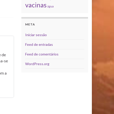
vacinas
água
META
Iniciar sessão
Feed de entradas
Feed de comentários
e de
sa-se
WordPress.org
om a