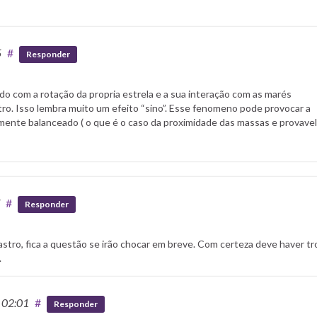
5
#
Responder
do com a rotação da propria estrela e a sua interação com as marés
tro. Isso lembra muito um efeito “sino”. Esse fenomeno pode provocar a
mente balanceado ( o que é o caso da proximidade das massas e provavel
#
Responder
stro, fica a questão se irão chocar em breve. Com certeza deve haver tr
.
 02:01
#
Responder