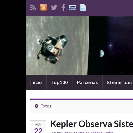
Início
Top100
Parcerias
Efemérides
Fotos
Kepler Observa Sist
MAI
22
By
Luís Lopes
in
Estrelas
,
Missão Kepler