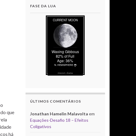
FASE DA LUA
moon data
ÚLTIMOS COMENTÁRIOS
ão
 do que
Jonathan Hamelin Malavolta
em
rela
Equações-Desafio 18 – Efeitos
Coligativos
sidade
icos há