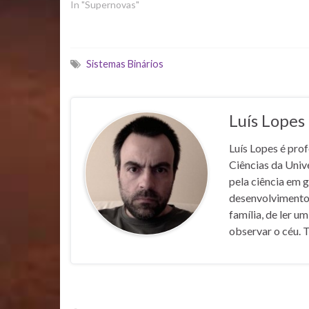
In "Supernovas"
Sistemas Binários
Luís Lopes
Luís Lopes é pro
Ciências da Univ
pela ciência em 
desenvolvimentos
família, de ler u
observar o céu. 