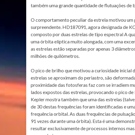
também uma grande quantidade de flutuações de b
O comportamento peculiar da estrela motivou um g
surpreendente. HD187091, agora designada de KOI-
composto por duas estrelas de tipo espectral A qua
uma órbita elíptica muito alongada, com uma exce
as estrelas estão separadas por apenas 3 diâmetros
milhões de quilómetros.
O pico de brilho que motivou a curiosidade inicia
estrelas se aproximam do periastro, são deformada
proximidade das fotosferas faz com se irradiem m
lados expostos das estrelas, provocando o pico de 
Kepler mostra também que uma das estrelas (talve
de 30 destas frequências foram identificadas e um
frequência orbital. As duas frequências de pulsaçã
91 vezes durante uma órbita). Esta é uma demonstr
resultar exclusivamente de processos internos mas