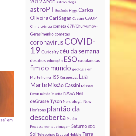
2012
APOD
astrobiologia
astroPT
Carlos
Bosão de Higgs
Oliveira
Carl Sagan
CAUP
Cassini
cometa 67P/Churyumov-
China
ciência
Gerasimenko
cometas
COVID-
coronavirus
19
céu da semana
Curiosity
ESO
desafios
exoplanetas
educação
fim do mundo
geologia em
Lua
ISS
Marte
humor
Kurzgesagt
Marte
Missão Cassini
Missão
NASA
Neil
Dawn
missão Rosetta
deGrasse Tyson
Nerdologia
New
plantão da
Horizons
descoberta
Plutão
pse” em
Saturno
Processamento de imagem
SDO
Sol
Terra
Telescópio Espacial Hubble