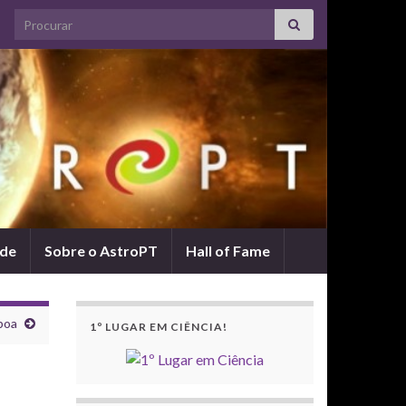
Search for:
ade
Sobre o AstroPT
Hall of Fame
boa
1º LUGAR EM CIÊNCIA!