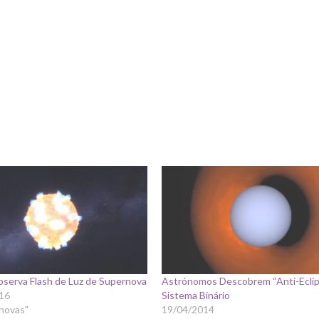
bserva Flash de Luz de Supernova
Astrónomos Descobrem “Anti-Ecli
16
Sistema Binário
rnovas"
19/04/2014