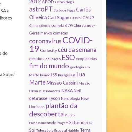
2012
APOD
astrobiologia
e
astroPT
Carlos
ASA a
Bosão de Higgs
Oliveira
Carl Sagan
lhores
CAUP
Cassini
cometa 67P/Churyumov-
China
ciência
Gerasimenko
cometas
COVID-
coronavirus
19
céu da semana
Curiosity
o do
ESO
desafios
exoplanetas
educação
fim do mundo
geologia em
Lua
 Solar.”
ISS
Marte
humor
Kurzgesagt
Marte
Missão Cassini
Missão
NASA
Neil
Dawn
missão Rosetta
deGrasse Tyson
Nerdologia
New
plantão da
Horizons
descoberta
Plutão
Saturno
Processamento de imagem
SDO
Sol
Terra
Telescópio Espacial Hubble