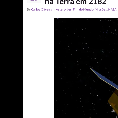
na Terra em 2182
By
Carlos Oliveira
in
Asteróides
,
Fim do Mundo
,
Missões
,
NASA