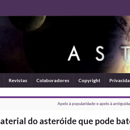
Revistas
Colaboradores
Copyright
Privacid
Apelo à popularidade e apelo à antiguida
aterial do asteróide que pode bat