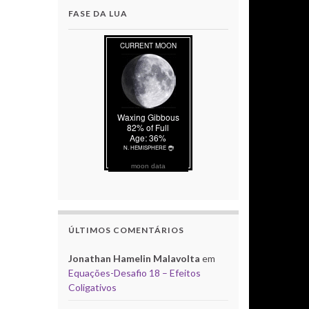
FASE DA LUA
moon data
ÚLTIMOS COMENTÁRIOS
Jonathan Hamelin Malavolta
em
Equações-Desafio 18 – Efeitos
Coligativos