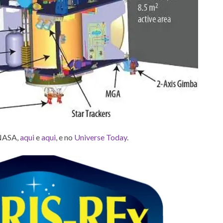
 NASA,
aqui
e
aqui
, e no
Universe Today
.