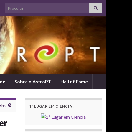
Search for:
ade
Sobre o AstroPT
Hall of Fame
de.
1º LUGAR EM CIÊNCIA!
er