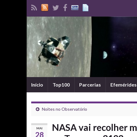
Início
Top100
Parcerias
Efemérides
Noites no Observatório
NASA vai recolher m
MAI
28