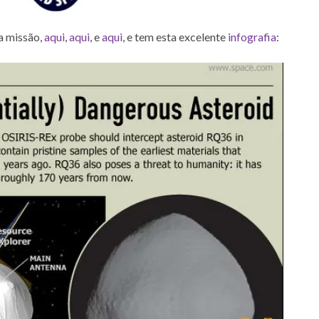
a missão,
aqui
,
aqui
, e
aqui
, e tem esta excelente
infografia
: