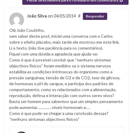
Passar directamente para o formulário dos comentários,
João Silva
on
04/05/2014
#
Responder
Olá João Coutinho,
sem saber deste post, iniciei uma conversa com o Carlos
sobre o efeito placebo, mais tarde ele mostrou-me este link.
Li o texto, (não tive paciência para os comentários).
Fiquei com uma dúvida e agradecia que ajuda-se:
Como é que é possível concluir que “nenhuns sintomas
objectivos físicos” foram medidos se o sistema nervoso
estabiliza as condições intrínsecas do organismo como a
pressão sanguínea, tensão de O2 e de CO2, teor de glicose,
de hormonas e pH do sangue, e participa dos padrões de
comportamento, como os relacionados com a alimentação,
reprodução, defesa e interacção com outros seres vivos?
Basta ser homem para sabermos que um simples pensamento
pode aumentar………….. níveis hormonais e….
Como é que pode-se chegar a uma conclusão dessas?
“nenhuns sintomas objectivos físicos”