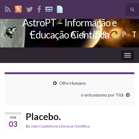
Tog
sear
AstroPT – Informação e
Search for:
for
Educação Científica
Togg
navig
Olho Humano
o entusiasmo por Titã
Placebo.
JUN
03
By
João Coutinho
in
Literacia Científica