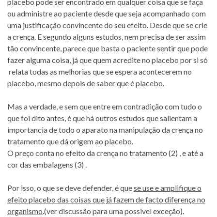
placebo pode ser encontrado em qualquer coisa que se faça
ou administre ao paciente desde que seja acompanhado com
uma justificação convincente do seu efeito. Desde que se crie
a crença. E segundo alguns estudos, nem precisa de ser assim
tão convincente, parece que basta o paciente sentir que pode
fazer alguma coisa, já que quem acredite no placebo por si só
relata todas as melhorias que se espera acontecerem no
placebo, mesmo depois de saber que é placebo.
Mas a verdade, e sem que entre em contradição com tudo o
que foi dito antes, é que há outros estudos que salientam a
importancia de todo o aparato na manipulação da crença no
tratamento que dá origem ao placebo.
O preço conta no efeito da crença no tratamento (2) , e até a
cor das embalagens (3) .
Por isso, o que se deve defender, é que
se use e amplifique o
efeito placebo das coisas que já fazem de facto diferença no
organismo
.(ver discussão para uma possivel exceção).