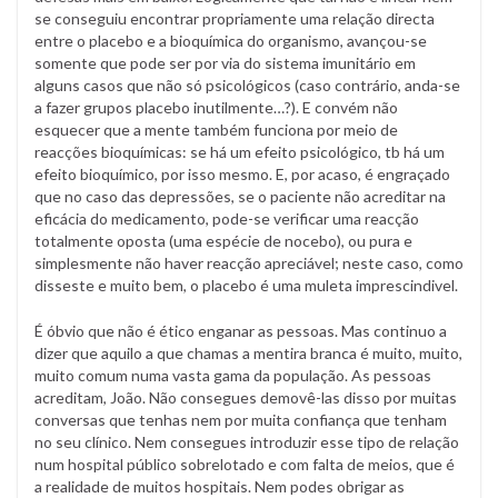
se conseguiu encontrar propriamente uma relação directa
entre o placebo e a bioquímica do organismo, avançou-se
somente que pode ser por via do sistema imunitário em
alguns casos que não só psicológicos (caso contrário, anda-se
a fazer grupos placebo inutilmente…?). E convém não
esquecer que a mente também funciona por meio de
reacções bioquímicas: se há um efeito psicológico, tb há um
efeito bioquímico, por isso mesmo. E, por acaso, é engraçado
que no caso das depressões, se o paciente não acreditar na
eficácia do medicamento, pode-se verificar uma reacção
totalmente oposta (uma espécie de nocebo), ou pura e
simplesmente não haver reacção apreciável; neste caso, como
disseste e muito bem, o placebo é uma muleta imprescindivel.
É óbvio que não é ético enganar as pessoas. Mas continuo a
dizer que aquilo a que chamas a mentira branca é muito, muito,
muito comum numa vasta gama da população. As pessoas
acreditam, João. Não consegues demovê-las disso por muitas
conversas que tenhas nem por muita confiança que tenham
no seu clínico. Nem consegues introduzir esse tipo de relação
num hospital público sobrelotado e com falta de meios, que é
a realidade de muitos hospitais. Nem podes obrigar as