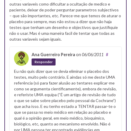
outras variaveis como dificultar a ocultação de medico e
paciente, deixar de poder perguntar parametros subjectivos
– que são importantes, etc. Parece-me que temos de aturar o
placebo para sempre, mas não estou a dizer que não haja
testes que tenham um desenho e objectivos que justifiquie
não o usar. Mas é uma maneira facil de tentar que todas as
outras variaveis sejam iguais.
Ana Guerreiro Pereira
on
06/06/2011
#
Responder
Eu não quis dizer que se devia eliminar o placebo dos
testes, muito pelo contrário. E aindas só me deste UMA
referência (só para fazer alusão ao tentares explicar-me
como se argumenta cientificamente), embora de revisão,
e referiste UMA equipa (“É um artigo de revisão de tudo
o que se sabe sobre placebo pelo pessoal da Cochrane”)
que acha isso. E eu tenho estado a TENTAR passar-te o
que se passa no meio médico em relação ao placebo e
qual é a opinião geral, em meio médico, bioquímico,
biológico, etc, quanto ao mecanismo envolvido. Não é
por UMA pessoa ter encontrado evidências em