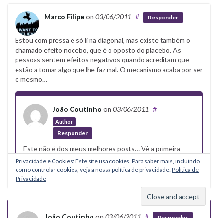
Marco Filipe
on
03/06/2011
#
Responder
Estou com pressa e só li na diagonal, mas existe também o
chamado efeito nocebo, que é o oposto do placebo. As
pessoas sentem efeitos negativos quando acreditam que
estão a tomar algo que lhe faz mal. O mecanismo acaba por ser
o mesmo…
João Coutinho
on
03/06/2011
#
Author
Responder
Este não é dos meus melhores posts… Vê a primeira
referencia, é muito interessante.
Privacidade e Cookies: Este site usa cookies. Para saber mais, incluindo
como controlar cookies, veja a nossa política de privacidade:
Política de
Privacidade
João Coutinho
on
03/06/2011
#
Responder