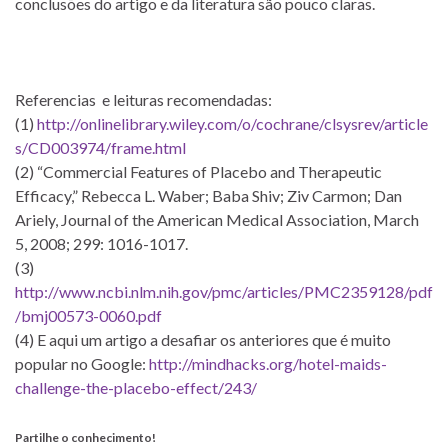
conclusões do artigo e da literatura são pouco claras.
Referencias e leituras recomendadas:
(1)
http://onlinelibrary.wiley.com/o/cochrane/clsysrev/article
s/CD003974/frame.html
(2) “Commercial Features of Placebo and Therapeutic
Efficacy,” Rebecca L. Waber; Baba Shiv; Ziv Carmon; Dan
Ariely, Journal of the American Medical Association, March
5, 2008; 299: 1016-1017.
(3)
http://www.ncbi.nlm.nih.gov/pmc/articles/PMC2359128/pdf
/bmj00573-0060.pdf
(4) E aqui um artigo a desafiar os anteriores que é muito
popular no Google:
http://mindhacks.org/hotel-maids-
challenge-the-placebo-effect/243/
Partilhe o conhecimento!