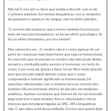
Não há! E isto até os tipos que andam a discutir com os da
Cochrane admitem. Em termos bioquimicos, isto é, medições
de parametros quimicos do sangue, não ha efeito placebo.
“E convém não esquecer que a mente também funciona por
meio de reacções bioquímicas: se há um efeito psicológico, tb
há um efeito bioquímico, por isso mesmo”
Mas vamos lá a ver… O cerebro não é o corpo (apesar de ser
parte do corpo) por mais importante que seja na homeostasia.
As reacções que se passam no cerebro não têm acção direta,
excepto a conduzida pelos axonios e hormonas, no resto do
corpo. E por essa via, graças a deus, há um filtro muito grande
para que possam seguir apenas coisas que o corpo
compreenda e tenham significado na homeostasia. Em
questões relacionadas com o sistema nervoso central, eles
também não encontraram efeitos de placebo em medições
analiticas. Apenas concluiram que tiverem de ter um intervalo
largo para isso e para achados fisicos relacionados com as
doenças que estudaram ligadas ao SNC. MAs bioquimicas
não. O qeu dizes está desacreditado. Era isso que queria dizer