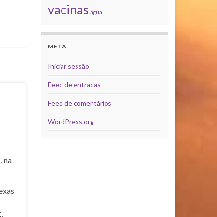
vacinas
água
META
Iniciar sessão
Feed de entradas
Feed de comentários
WordPress.org
a
, na
exas
.