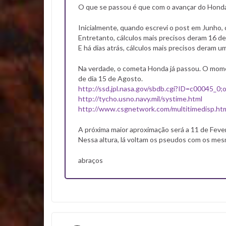
O que se passou é que com o avançar do Honda 
Inicialmente, quando escrevi o post em Junho, 
Entretanto, cálculos mais precisos deram 16 de 
E há dias atrás, cálculos mais precisos deram u
Na verdade, o cometa Honda já passou. O mome
de dia 15 de Agosto.
http://ssd.jpl.nasa.gov/sbdb.cgi?ID=c00045_0
http://tycho.usno.navy.mil/systime.html
http://www.csgnetwork.com/multitimedisp.ht
A próxima maior aproximação será a 11 de Feve
Nessa altura, lá voltam os pseudos com os me
abraços