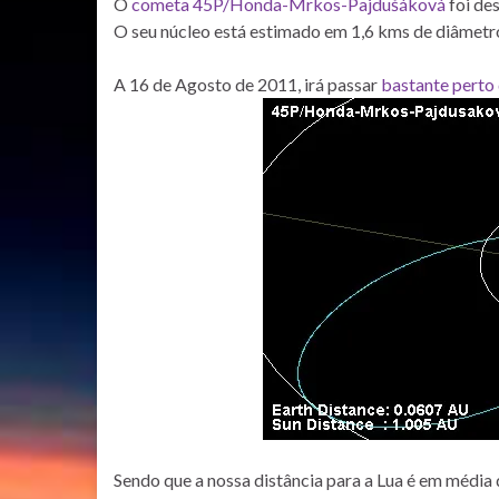
O
cometa 45P/Honda-Mrkos-Pajdušáková
foi de
O seu núcleo está estimado em 1,6 kms de diâmetr
A 16 de Agosto de 2011, irá passar
bastante perto 
Sendo que a nossa distância para a Lua é em média