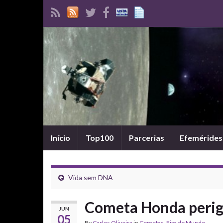
Início
Top100
Parcerias
Efemérides
Vida sem DNA
Cometa Honda perig
JUN
05
By
Carlos Oliveira
in
Cometas
,
Fim do Mundo