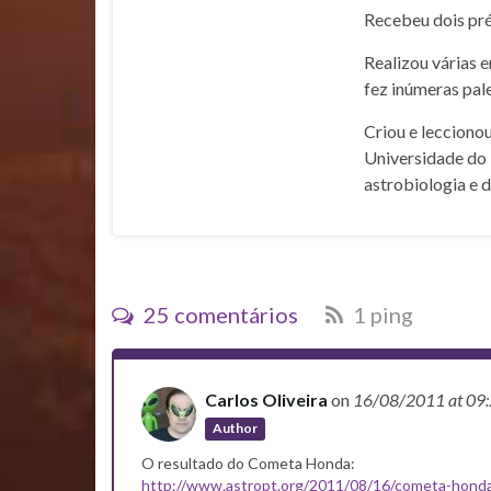
Recebeu dois pré
Realizou várias 
fez inúmeras pale
Criou e lecciono
Universidade do 
astrobiologia e 
25 comentários
1 ping
Carlos Oliveira
on
16/08/2011
at 09
Author
O resultado do Cometa Honda:
http://www.astropt.org/2011/08/16/cometa-hond