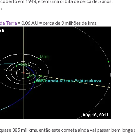
scoberto em 1948, e tem uma órbita de cerca de 5 anos.
o.
da Terra
= 0.06 AU = cerca de 9 milhões de kms.
 quase 385 mil kms, então este cometa ainda vai passar bem longe 