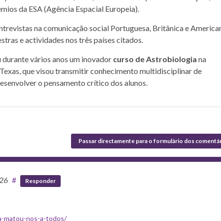
mios da ESA (Agência Espacial Europeia).
entrevistas na comunicação social Portuguesa, Britânica e American
stras e actividades nos três países citados.
u durante vários anos um inovador
curso de Astrobiologia
na
Texas, que visou transmitir conhecimento multidisciplinar de
desenvolver o pensamento crítico dos alunos.
Passar directamente para o formulário dos comentá
:26
#
Responder
a-matou-nos-a-todos/