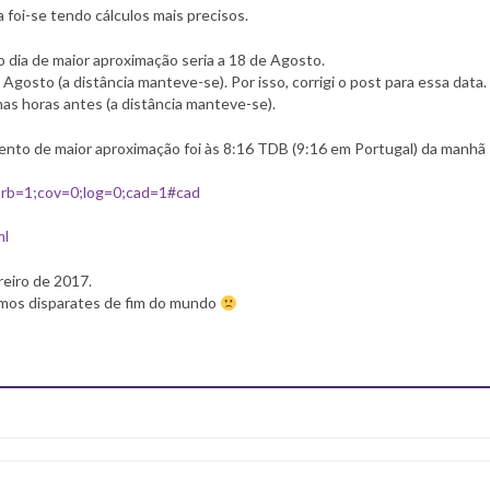
foi-se tendo cálculos mais precisos.
o dia de maior aproximação seria a 18 de Agosto.
Agosto (a distância manteve-se). Por isso, corrigi o post para essa data.
mas horas antes (a distância manteve-se).
nto de maior aproximação foi às 8:16 TDB (9:16 em Portugal) da manhã
;orb=1;cov=0;log=0;cad=1#cad
ml
reiro de 2017.
smos disparates de fim do mundo