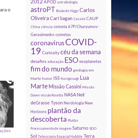
2012
APOD
astrobiologia
astroPT
para o
Carlos
Bosão de Higgs
Oliveira
Carl Sagan
CAUP
Cassini
cometa 67P/Churyumov-
China
ciência
Gerasimenko
cometas
COVID-
coronavirus
19
céu da semana
Curiosity
ESO
desafios
exoplanetas
educação
fim do mundo
geologia em
Lua
ISS
Marte
humor
Kurzgesagt
Marte
Missão Cassini
Missão
NASA
Neil
Dawn
missão Rosetta
deGrasse Tyson
Nerdologia
New
plantão da
Horizons
descoberta
Plutão
Saturno
Processamento de imagem
SDO
mações
Sol
Terra
Telescópio Espacial Hubble