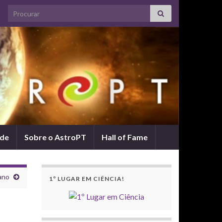
Search for:
ade
Sobre o AstroPT
Hall of Fame
ano
1º LUGAR EM CIÊNCIA!