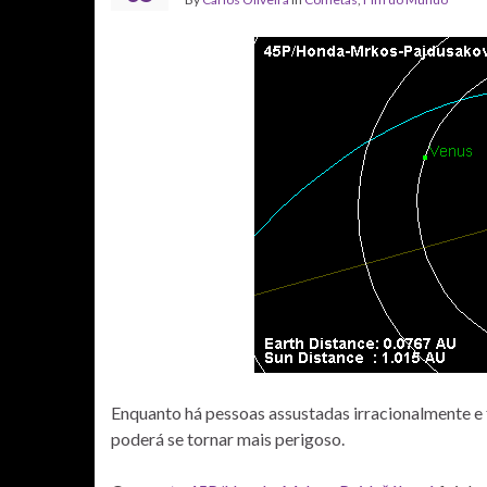
Enquanto há pessoas assustadas irracionalmente 
poderá se tornar mais perigoso.