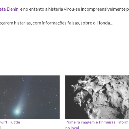
ta Elenin
, e no entanto a histeria virou-se incompreensivelmente 
çarem histerias, com informações falsas, sobre o Honda…
wift-Tuttle
Primeira imagem e Primeiras Infor
11
no local