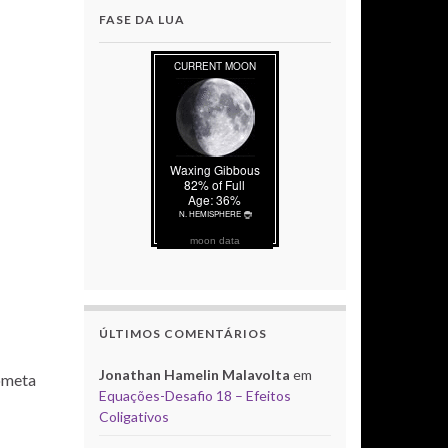
FASE DA LUA
moon data
ÚLTIMOS COMENTÁRIOS
Jonathan Hamelin Malavolta
em
ometa
Equações-Desafio 18 – Efeitos
Coligativos