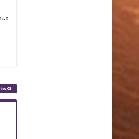
a, e
rios,