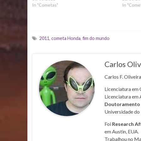
In "Cometas"
In "Come
2011
,
cometa Honda
,
fim do mundo
Carlos Oliv
Carlos F. Oliveir
Licenciatura em 
Licenciatura em 
Doutoramento e
Universidade do 
Foi
Research Af
em Austin, EUA.
Trabalhou no Mar