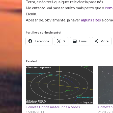
Terra, e não terá qualquer relevância para nós.
No entanto, vai passar muito mais perto que o
come
Elenin.
Apesar de, obviamente, já haver
alguns sites
a come
Partilhe o conhecimento!
Facebook
X
Email
More
Related
Cometa Honda matou-nos a todos
Cometa S
16/08/2011
21/10/20