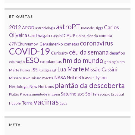
ETIQUETAS
astroPT
2012
Carlos
APOD
astrobiologia
Bosão de Higgs
Oliveira
Carl Sagan
CAUP
cometa
Cassini
China
ciência
coronavirus
67P/Churyumov-Gerasimenko
cometas
COVID-19
céu da semana
Curiosity
desafios
ESO
fim do mundo
exoplanetas
educação
geologia em
Marte
Lua
Missão Cassini
ISS
Marte
humor
Kurzgesagt
NASA
Neil deGrasse Tyson
Missão Dawn
missão Rosetta
plantão da descoberta
Nerdologia
New Horizons
Sol
Saturno
Plutão
Processamento de imagem
SDO
Telescópio Espacial
vacinas
Terra
Hubble
água
META