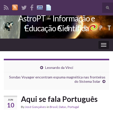
Tog
sear
AstroPT – Informação e
Search for:
for
Educação Científica
Togg
navig
Leonardo da Vinci
Sondas Voyager encontram espuma magnética nas fronteiras
do Sistema Solar
Aqui se fala Português
JUN
10
By
José Gonçalves
in
Brasil
,
Datas
,
Portugal