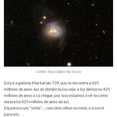
Crédito: Sloan Digital Sky Survey
Esta é a galáxia Markarian 739, que se encontra a 425
milhões de anos-luz de distância (ou seja, a luz demorou 425
milhões de anos a cá chegar, por isso estamos a vê-la como
ela era há 425 milhões de anos atrás).
Ela parece um “smile”… com dois olhos no meio, e a sorrir
para nós.