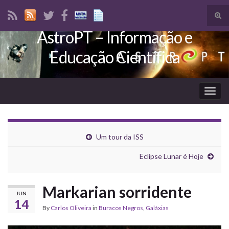
Tog
sear
AstroPT – Informação e
Search for:
for
Educação Científica
Togg
navig
Um tour da ISS
Eclipse Lunar é Hoje
Markarian sorridente
JUN
14
By
Carlos Oliveira
in
Buracos Negros
,
Galáxias