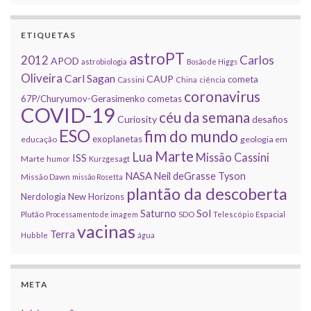
ETIQUETAS
astroPT
2012
Carlos
APOD
astrobiologia
Bosão de Higgs
Oliveira
Carl Sagan
CAUP
cometa
Cassini
China
ciência
coronavirus
67P/Churyumov-Gerasimenko
cometas
COVID-19
céu da semana
Curiosity
desafios
ESO
fim do mundo
exoplanetas
educação
geologia em
Marte
Lua
Missão Cassini
ISS
Marte
humor
Kurzgesagt
NASA
Neil deGrasse Tyson
Missão Dawn
missão Rosetta
plantão da descoberta
Nerdologia
New Horizons
Sol
Saturno
Plutão
Processamento de imagem
SDO
Telescópio Espacial
vacinas
Terra
Hubble
água
META