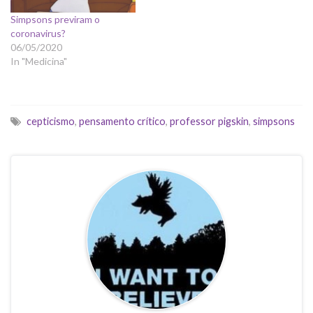
Simpsons previram o
coronavirus?
06/05/2020
In "Medicina"
cepticismo
,
pensamento crítico
,
professor pigskin
,
simpsons