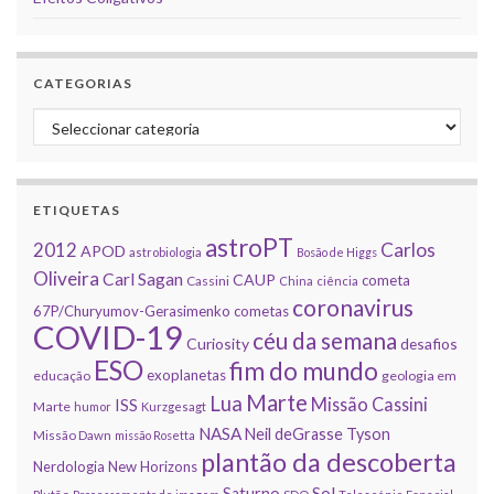
CATEGORIAS
Categorias
ETIQUETAS
astroPT
2012
Carlos
APOD
astrobiologia
Bosão de Higgs
Oliveira
Carl Sagan
CAUP
cometa
Cassini
China
ciência
coronavirus
67P/Churyumov-Gerasimenko
cometas
COVID-19
céu da semana
Curiosity
desafios
ESO
fim do mundo
exoplanetas
educação
geologia em
Marte
Lua
Missão Cassini
ISS
Marte
humor
Kurzgesagt
NASA
Neil deGrasse Tyson
Missão Dawn
missão Rosetta
plantão da descoberta
Nerdologia
New Horizons
Sol
Saturno