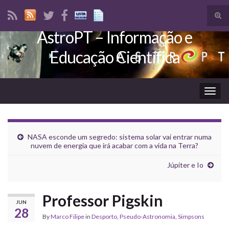
Tog
sear
AstroPT – Informação e
Search for:
for
Educação Científica
Togg
navig
NASA esconde um segredo: sistema solar vai entrar numa
nuvem de energia que irá acabar com a vida na Terra?
Júpiter e Io
Professor Pigskin
JUN
28
By
Marco Filipe
in
Desporto
,
Pseudo-Astronomia
,
Simpsons