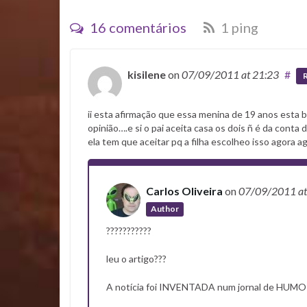
16 comentários
1 ping
kisilene
on
07/09/2011
at 21:23
#
ii esta afirmação que essa menina de 19 anos esta 
opinião….e si o pai aceita casa os dois ñ é da conta
ela tem que aceitar pq a filha escolheo isso agora
Carlos Oliveira
on
07/09/2011
a
Author
???????????
leu o artigo???
A notícia foi INVENTADA num jornal de HUMO