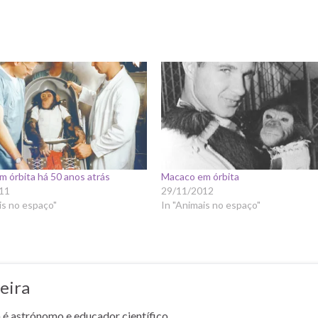
 órbita há 50 anos atrás
Macaco em órbita
11
29/11/2012
is no espaço"
In "Animais no espaço"
eira
a é astrónomo e educador científico.