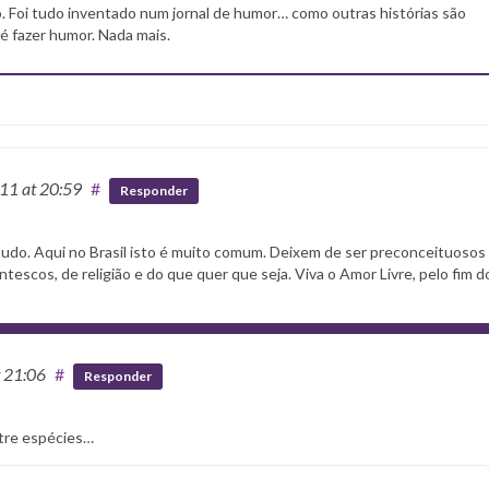
o. Foi tudo inventado num jornal de humor… como outras histórias são
 é fazer humor. Nada mais.
011
at 20:59
#
Responder
tudo. Aqui no Brasil isto é muito comum. Deixem de ser preconceituosos
tescos, de religião e do que quer que seja. Viva o Amor Livre, pelo fim d
t 21:06
#
Responder
ntre espécies…