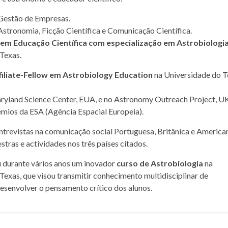
Gestão de Empresas.
Astronomia, Ficção Científica e Comunicação Científica.
m Educação Científica com especialização em Astrobiologi
Texas.
filiate-Fellow em Astrobiology Education
na Universidade do T
yland Science Center, EUA, e no Astronomy Outreach Project, UK
mios da ESA (Agência Espacial Europeia).
entrevistas na comunicação social Portuguesa, Britânica e American
stras e actividades nos três países citados.
u durante vários anos um inovador
curso de Astrobiologia
na
Texas, que visou transmitir conhecimento multidisciplinar de
desenvolver o pensamento crítico dos alunos.