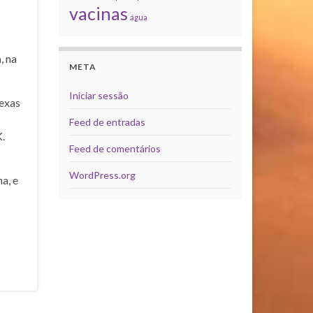
vacinas
água
a
, na
META
Iniciar sessão
exas
Feed de entradas
.
Feed de comentários
WordPress.org
a, e