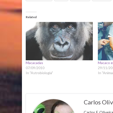
Related
Macacadas
Macaco em
07/09/2010
29/11/20
In "Astrobiologia"
In "Anima
Carlos Oliv
Carlos F. Oliveir