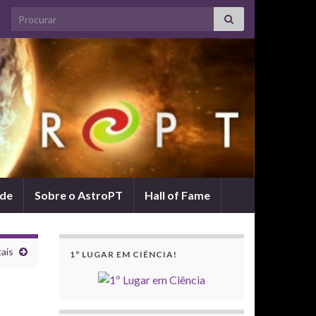
Search for:
ade
Sobre o AstroPT
Hall of Fame
ais
1º LUGAR EM CIÊNCIA!