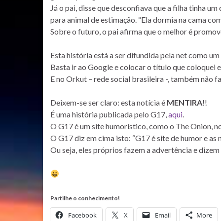
Já o pai, disse que desconfiava que a filha tinha
para animal de estimação. “Ela dormia na cama com 
Sobre o futuro, o pai afirma que o melhor é promo
Esta história está a ser difundida pela net como um 
Basta ir ao Google e colocar o título que coloquei e
E no Orkut – rede social brasileira -, também não fa
Deixem-se ser claro: esta notícia é
MENTIRA
!!
É uma história publicada pelo G17,
aqui
.
O G17 é um site humorístico, como o The Onion, no
O G17 diz em cima isto: “G17 é site de humor e as 
Ou seja, eles próprios fazem a advertência e dizem 
Partilhe o conhecimento!
Facebook
X
Email
More