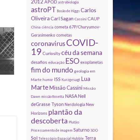
2012
APOD
astrobiologia
astroPT
Carlos
Bosão de Higgs
Oliveira
Carl Sagan
CAUP
Cassini
cometa 67P/Churyumov-
China
ciência
Gerasimenko
cometas
COVID-
coronavirus
19
céu da semana
Curiosity
ESO
desafios
exoplanetas
educação
fim do mundo
geologia em
Lua
ISS
Marte
humor
Kurzgesagt
Marte
Missão Cassini
Missão
NASA
Neil
Dawn
missão Rosetta
deGrasse Tyson
Nerdologia
New
plantão da
Horizons
descoberta
Plutão
Saturno
Processamento de imagem
SDO
Sol
Terra
Telescópio Espacial Hubble