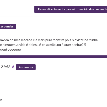
Passar directamente para o formulário dos comentá
Responder
bravida de uma macaco é a mais pura mentira pois ñ existe na minha
 de ninguem..a vida é deles…é essa mãe..pq ñ quer aceitar???
 aguenteeeeeee
t 21:42
#
Responder
R.