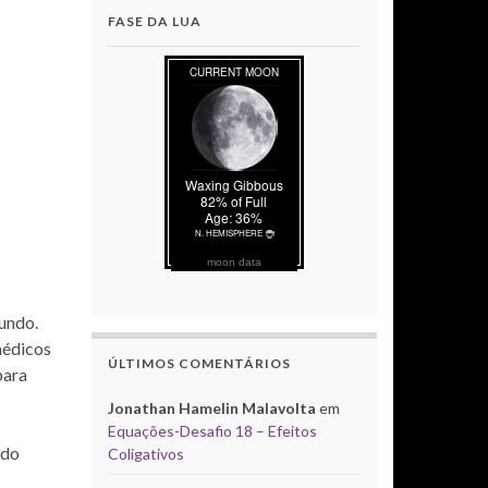
FASE DA LUA
moon data
undo.
médicos
ÚLTIMOS COMENTÁRIOS
para
Jonathan Hamelin Malavolta
em
Equações-Desafio 18 – Efeitos
ndo
Coligativos