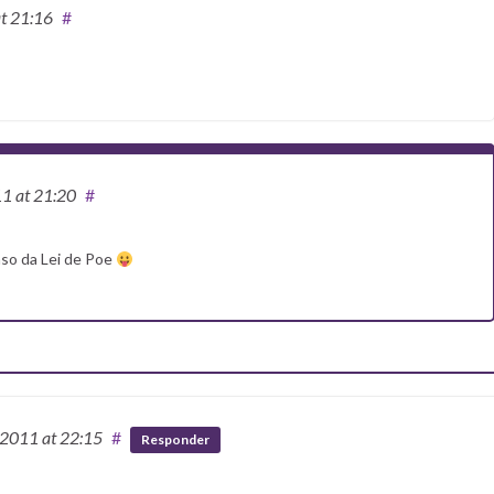
t 21:16
#
11
at 21:20
#
aso da Lei de Poe
/2011
at 22:15
#
Responder