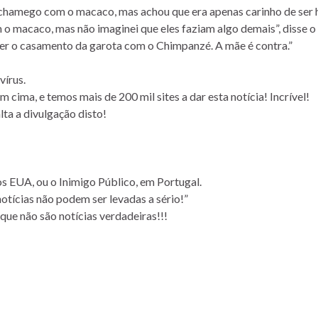
 um chamego com o macaco, mas achou que era apenas carinho de se
o macaco, mas não imaginei que eles faziam algo demais”, disse o 
ver o casamento da garota com o Chimpanzé. A mãe é contra.”
vírus.
m cima, e temos mais de 200 mil sites a dar esta notícia! Incrível!
lta a divulgação disto!
s EUA, ou o Inimigo Público, em Portugal.
notícias não podem ser levadas a sério!”
que não são notícias verdadeiras!!!