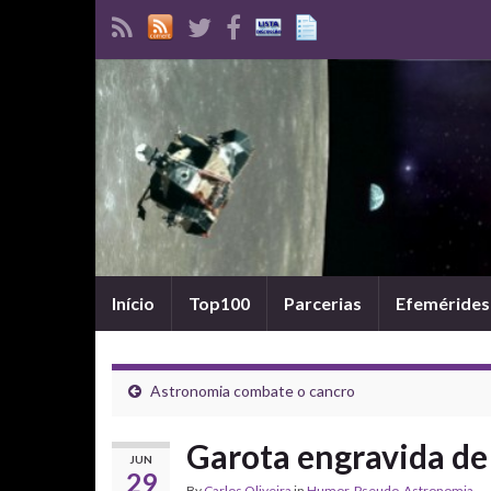
Início
Top100
Parcerias
Efemérides
Astronomia combate o cancro
Garota engravida d
JUN
29
By
Carlos Oliveira
in
Humor
,
Pseudo-Astronomia