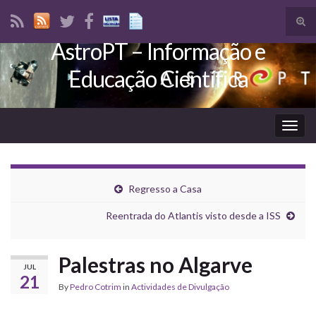
Tog
sear
AstroPT – Informação e
Search for:
for
Educação Científica
Togg
navig
Regresso a Casa
Reentrada do Atlantis visto desde a ISS
Palestras no Algarve
JUL
21
By
Pedro Cotrim
in
Actividades de Divulgação