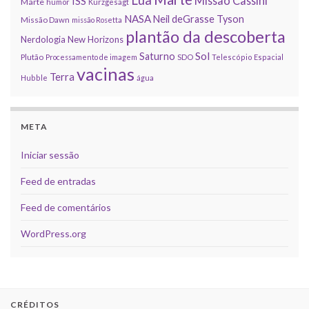
Missão Cassini
ISS
Marte
humor
Kurzgesagt
NASA
Neil deGrasse Tyson
Missão Dawn
missão Rosetta
plantão da descoberta
Nerdologia
New Horizons
Sol
Saturno
Plutão
Processamento de imagem
SDO
Telescópio Espacial
vacinas
Terra
Hubble
água
META
Iniciar sessão
Feed de entradas
Feed de comentários
WordPress.org
CRÉDITOS