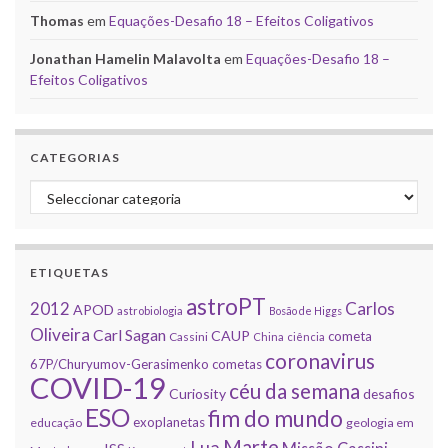
Thomas
em
Equações-Desafio 18 – Efeitos Coligativos
Jonathan Hamelin Malavolta
em
Equações-Desafio 18 –
Efeitos Coligativos
CATEGORIAS
Categorias
ETIQUETAS
astroPT
2012
Carlos
APOD
astrobiologia
Bosão de Higgs
Oliveira
Carl Sagan
CAUP
cometa
Cassini
China
ciência
coronavirus
67P/Churyumov-Gerasimenko
cometas
COVID-19
céu da semana
Curiosity
desafios
ESO
fim do mundo
exoplanetas
educação
geologia em
Marte
Lua