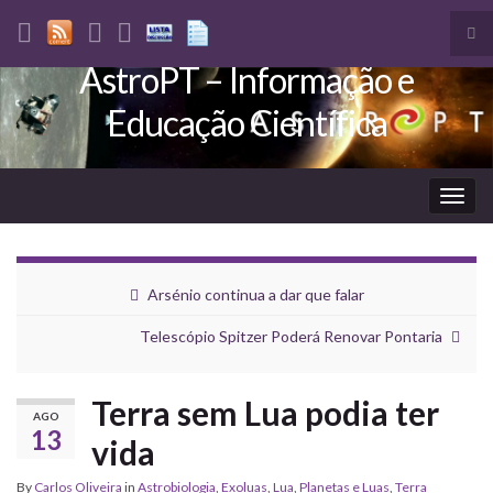
Tog
sea
AstroPT – Informação e
Search for:
for
Educação Científica
Togg
navig
Arsénio continua a dar que falar
Telescópio Spitzer Poderá Renovar Pontaria
Terra sem Lua podia ter
AGO
13
vida
By
Carlos Oliveira
in
Astrobiologia
,
Exoluas
,
Lua
,
Planetas e Luas
,
Terra