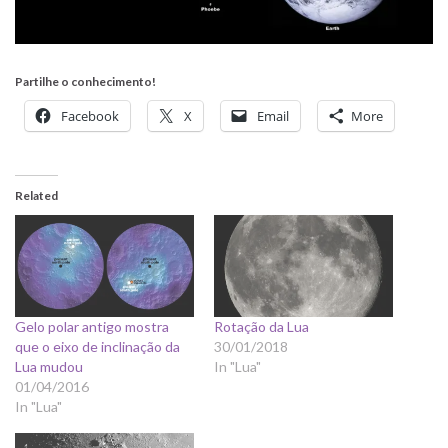
Partilhe o conhecimento!
Facebook
X
Email
More
Related
Gelo polar antigo mostra
Rotação da Lua
que o eixo de inclinação da
30/01/2018
Lua mudou
In "Lua"
01/04/2016
In "Lua"