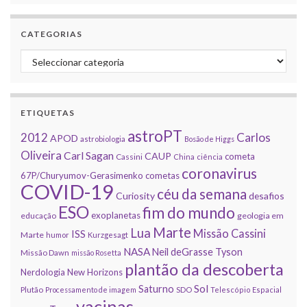
CATEGORIAS
Categorias
ETIQUETAS
astroPT
2012
Carlos
APOD
astrobiologia
Bosão de Higgs
Oliveira
Carl Sagan
CAUP
cometa
Cassini
China
ciência
coronavirus
67P/Churyumov-Gerasimenko
cometas
COVID-19
céu da semana
Curiosity
desafios
ESO
fim do mundo
exoplanetas
educação
geologia em
Marte
Lua
Missão Cassini
ISS
Marte
humor
Kurzgesagt
NASA
Neil deGrasse Tyson
Missão Dawn
missão Rosetta
plantão da descoberta
Nerdologia
New Horizons
Sol
Saturno
Plutão
Processamento de imagem
SDO
Telescópio Espacial
vacinas