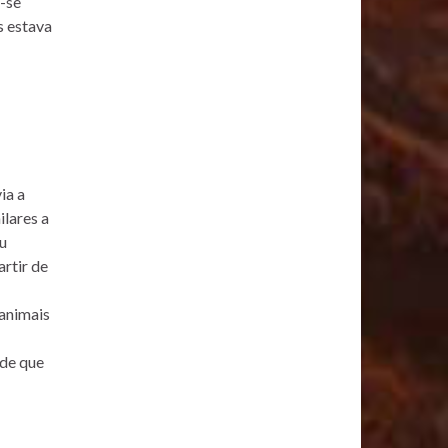
r-se
s estava
ia a
ilares a
u
artir de
 animais
 de que