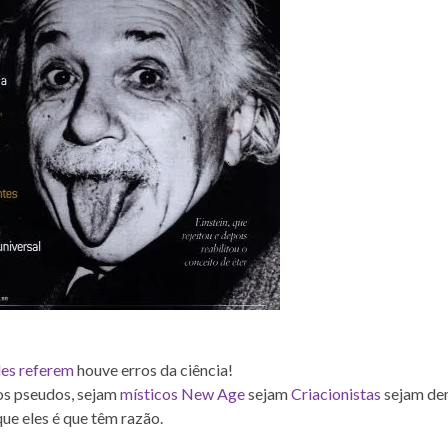
les referem
houve erros da ciência!
los pseudos, sejam
místicos New Age
sejam
Criacionistas
sejam de
que eles é que têm razão.