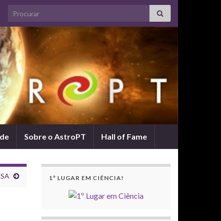
Search for:
ade
Sobre o AstroPT
Hall of Fame
ASA
1º LUGAR EM CIÊNCIA!