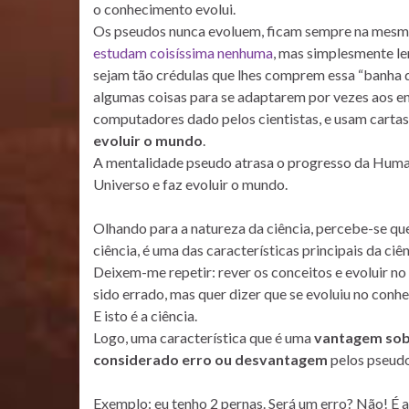
o conhecimento evolui.
Os pseudos nunca evoluem, ficam sempre na mesm
estudam coisíssima nenhuma
, mas simplesmente l
sejam tão crédulas que lhes comprem essa “banha 
algumas coisas para se adaptarem por vezes aos ens
computadores dado pelos cientistas, e usam cartas 
evoluir o mundo
.
A mentalidade pseudo atrasa o progresso da Human
Universo e faz evoluir o mundo.
Olhando para a natureza da ciência, percebe-se que 
ciência, é uma das características principais da ciên
Deixem-me repetir: rever os conceitos e evoluir no
sido errado, mas quer dizer que se evoluiu no conh
E isto é a ciência.
Logo, uma característica que é uma
vantagem sob
considerado erro ou desvantagem
pelos pseudo
Exemplo: eu tenho 2 pernas. Será um erro? Não! É a