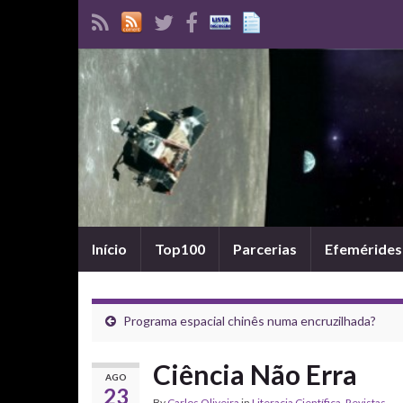
Início
Top100
Parcerias
Efemérides
Programa espacial chinês numa encruzilhada?
Ciência Não Erra
AGO
23
By
Carlos Oliveira
in
Literacia Científica
,
Revistas