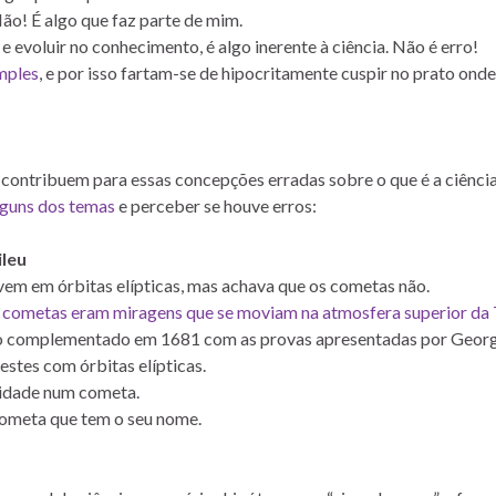
ão! É algo que faz parte de mim.
e evoluir no conhecimento, é algo inerente à ciência. Não é erro!
mples
, e por isso fartam-se de hipocritamente cuspir no prato onde
 contribuem para essas concepções erradas sobre o que é a ciência
lguns dos temas
e perceber se houve erros:
ileu
em em órbitas elípticas, mas achava que os cometas não.
s
cometas eram miragens que se moviam na atmosfera superior da 
ndo complementado em 1681 com as provas apresentadas por Geor
stes com órbitas elípticas.
vidade num cometa.
ometa que tem o seu nome.