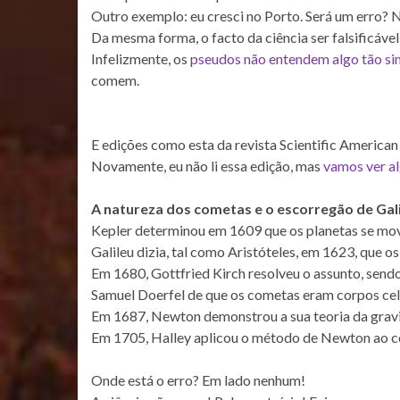
Outro exemplo: eu cresci no Porto. Será um erro? N
Da mesma forma, o facto da ciência ser falsificável 
Infelizmente, os
pseudos não entendem algo tão si
comem.
E edições como esta da revista Scientific American
Novamente, eu não li essa edição, mas
vamos ver a
A natureza dos cometas e o escorregão de Gal
Kepler determinou em 1609 que os planetas se mov
Galileu dizia, tal como Aristóteles, em 1623, que o
Em 1680, Gottfried Kirch resolveu o assunto, se
Samuel Doerfel de que os cometas eram corpos cele
Em 1687, Newton demonstrou a sua teoria da gra
Em 1705, Halley aplicou o método de Newton ao c
Onde está o erro? Em lado nenhum!