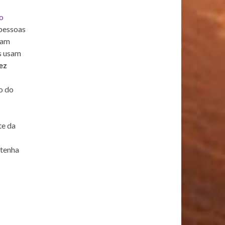
o
 pessoas
ram
os usam
ez
o do
te da
 tenha