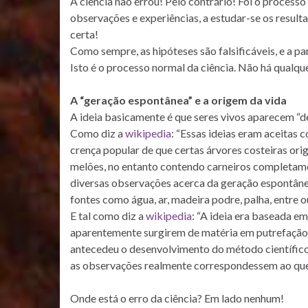
A ciência não errou! Pelo contrário! Foi o processo
observações e experiências, a estudar-se os resulta
certa!
Como sempre, as hipóteses são falsificáveis, e a par
Isto é o processo normal da ciência. Não há qualque
A “geração espontânea” e a origem da vida
A ideia basicamente é que seres vivos aparecem “de
Como diz a
wikipedia
: “Essas ideias eram aceitas 
crença popular de que certas árvores costeiras ori
melões, no entanto contendo carneiros completame
diversas observações acerca da geração espontânea 
fontes como água, ar, madeira podre, palha, entre o
E tal como diz a
wikipedia
: “A ideia era baseada em
aparentemente surgirem de matéria em putrefação, 
antecedeu o desenvolvimento do método científico 
as observações realmente correspondessem ao que s
Onde está o erro da ciência? Em lado nenhum!