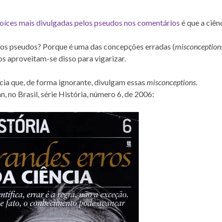
oíces mais divulgadas pelos pseudos nos comentários
é que a ciên
los pseudos? Porque é uma das concepções erradas (
misconception
s aproveitam-se disso para vigarizar.
cia que, de forma ignorante, divulgam essas
misconceptions
.
 no Brasil, série História, número 6, de 2006: