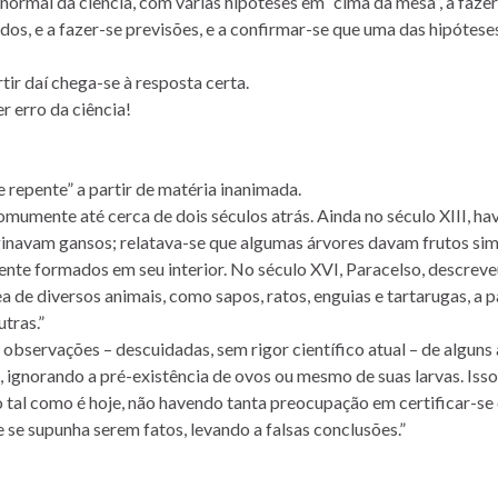
 normal da ciência, com várias hipóteses em “cima da mesa”, a faze
dos, e a fazer-se previsões, e a confirmar-se que uma das hipótese
tir daí chega-se à resposta certa.
r erro da ciência!
 repente” a partir de matéria inanimada.
comumente até cerca de dois séculos atrás. Ainda no século XIII, hav
ginavam gansos; relatava-se que algumas árvores davam frutos sim
nte formados em seu interior. No século XVI, Paracelso, descreve
de diversos animais, como sapos, ratos, enguias e tartarugas, a p
utras.”
 observações – descuidadas, sem rigor científico atual – de alguns
ignorando a pré-existência de ovos ou mesmo de suas larvas. Isso
tal como é hoje, não havendo tanta preocupação em certificar-se
e supunha serem fatos, levando a falsas conclusões.”