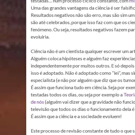
testadas… num processo cíclico constante, com
mi
Uma das grandes vantagens da ciência é ser falsific
Resultados negativos não são erro, mas são sim um d
são até celebrados, porque isso faz com que os ci
fenómeno. Ou seja, resultados negativos fazem part
evoluiria.
Ciência não é um cientista qualquer escrever um ar
Alguém coloca hipóteses e alguém faz experiências
independentemente por muitos outros. E só depois 
isso é adoptado. Não é adoptado como “lei”, mas 
especialista (e não por alguém que diz que os tumo
É assim que funciona tudo em ciência. Seja por exe
testadas todos os dias, ou seja por exemplo a
Teori
de nós
(alguém vai dizer que a gravidade não funcio
televisão que todos os dias o funcionamento dela é
É assim que a ciência e a sociedade evoluem!
Este processo de revisão constante de tudo o que s