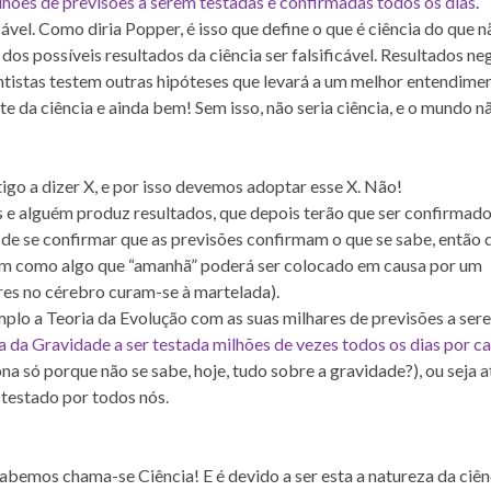
lhões de previsões a serem testadas e confirmadas todos os dias
.
ável. Como diria Popper, é isso que define o que é ciência do que n
os possíveis resultados da ciência ser falsificável. Resultados ne
entistas testem outras hipóteses que levará a um melhor entendime
e da ciência e ainda bem! Sem isso, não seria ciência, e o mundo n
tigo a dizer X, e por isso devemos adoptar esse X. Não!
 e alguém produz resultados, que depois terão que ser confirmad
de se confirmar que as previsões confirmam o que se sabe, então 
sim como algo que “amanhã” poderá ser colocado em causa por um
res no cérebro curam-se à martelada).
mplo a Teoria da Evolução com as suas milhares de previsões a ser
a da Gravidade a ser testada milhões de vezes todos os dias por c
na só porque não se sabe, hoje, tudo sobre a gravidade?), ou seja 
 testado por todos nós.
abemos chama-se Ciência! E é devido a ser esta a natureza da ciên