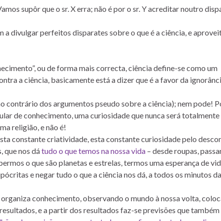
amos supôr que o sr. X erra; não é por o sr. Y acreditar noutro disp
 divulgar perfeitos disparates sobre o que é a ciência, e aprove
hecimento”, ou de forma mais correcta, ciência define-se como um
ontra a ciência, basicamente está a dizer que é a favor da ignorânc
ao contrário dos argumentos pseudo sobre a ciência); nem pode! 
umular de conhecimento, uma curiosidade que nunca será totalmente
ma religião, e não é!
sta constante criatividade, esta constante curiosidade pelo desco
s, que nos dá
tudo o que temos na nossa vida
– desde roupas, passa
ermos o que são planetas e estrelas, termos uma esperança de vi
pócritas e negar tudo o que a ciência nos dá, a todos os minutos da
 e organiza conhecimento, observando o mundo à nossa volta, colo
 resultados, e a partir dos resultados faz-se previsões que também