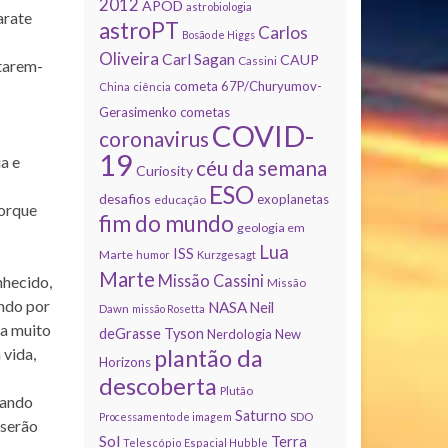
2012
APOD
astrobiologia
arate
astroPT
Carlos
Bosão de Higgs
Oliveira
Carl Sagan
CAUP
Cassini
itarem-
cometa 67P/Churyumov-
China
ciência
Gerasimenko
cometas
COVID-
coronavirus
19
ia e
céu da semana
Curiosity
ESO
desafios
exoplanetas
educação
Porque
fim do mundo
geologia em
Lua
ISS
Marte
humor
Kurzgesagt
Marte
Missão Cassini
nhecido,
Missão
ndo por
NASA
Neil
Dawn
missão Rosetta
da muito
deGrasse Tyson
Nerdologia
New
plantão da
 vida,
Horizons
descoberta
Plutão
cando
Saturno
Processamento de imagem
SDO
 serão
Sol
Terra
Telescópio Espacial Hubble