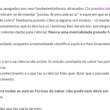
a, apegados aos seus fundamentalismos atrasados. Os
pseudos nã
embram-se de mandar “postas de pescada ao ar” e esperam que as
de cobra”. Nenhuma pseudo-ciência alguma vez evoluiu – só muda
inamentos que a ciência e os cientistas lhes deram (ex: astrólog
celestes dadas pela ciência).
Nunca uma mentalidade pseudo f
idade, enquanto a mentalidade científica explica o funcionament
o erro na ciência não existe. A revisão constante do saber faz par
cia.
 conhecimento é o que faz a ciência! Não quer dizer que o passado
ecimento.
re todas as outras formas de saber
,
não pode nem deve ser
s.
lgo que faz parte de mim.