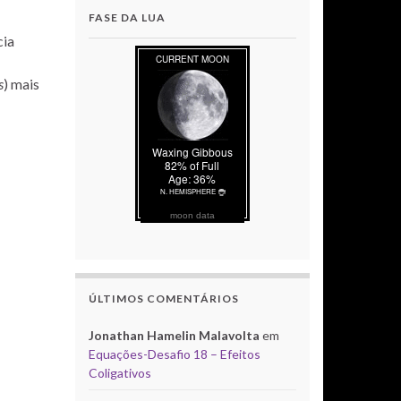
FASE DA LUA
cia
s
) mais
moon data
ÚLTIMOS COMENTÁRIOS
Jonathan Hamelin Malavolta
em
Equações-Desafio 18 – Efeitos
Coligativos