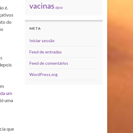
vacinas
ão é.
água
gativos
nto do
META
ão
Iniciar sessão
Feed de entradas
os
Feed de comentários
depois
WordPress.org
em
ada um
até uma
cia que