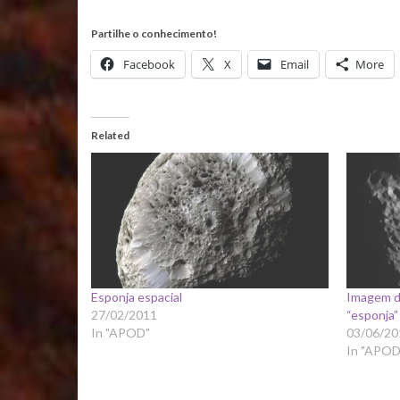
Partilhe o conhecimento!
Facebook
X
Email
More
Related
Esponja espacial
Imagem de
27/02/2011
“esponja
In "APOD"
03/06/20
In "APOD