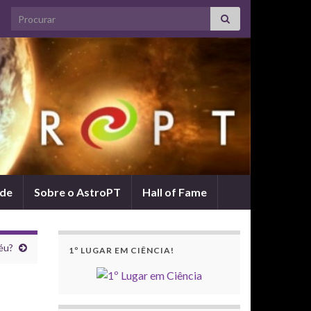
Search for:
ade
Sobre o AstroPT
Hall of Fame
éu?
1º LUGAR EM CIÊNCIA!