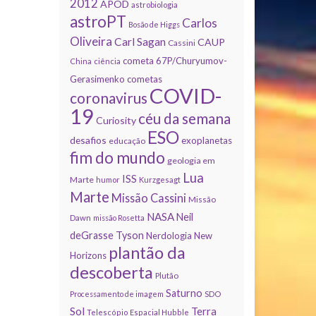
2012
APOD
astrobiologia
astroPT
Carlos
Bosão de Higgs
Oliveira
Carl Sagan
CAUP
Cassini
cometa 67P/Churyumov-
China
ciência
Gerasimenko
cometas
COVID-
coronavirus
19
céu da semana
Curiosity
ESO
desafios
exoplanetas
educação
fim do mundo
geologia em
Lua
ISS
Marte
humor
Kurzgesagt
Marte
Missão Cassini
Missão
NASA
Neil
Dawn
missão Rosetta
deGrasse Tyson
Nerdologia
New
plantão da
Horizons
descoberta
Plutão
Saturno
Processamento de imagem
SDO
Sol
Terra
Telescópio Espacial Hubble