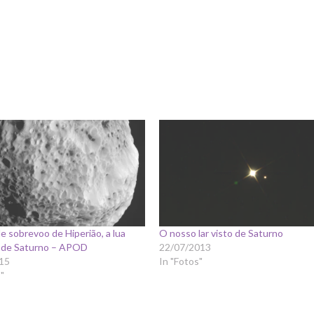
 sobrevoo de Hiperião, a lua
O nosso lar visto de Saturno
” de Saturno – APOD
22/07/2013
15
In "Fotos"
"