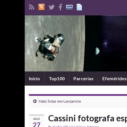
Início
Top100
Parcerias
Efemérides
Halo Solar em Lanzarote
Cassini fotografa e
AGO
27
By
Carlos Oliveira
in
luas
,
Saturno