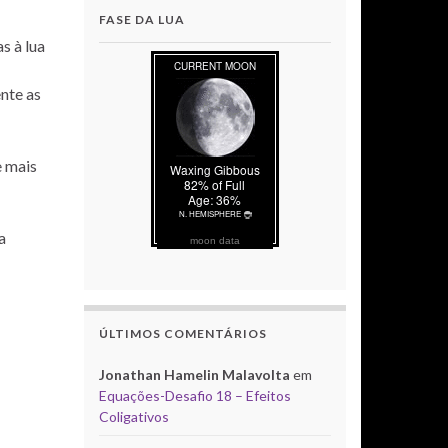
FASE DA LUA
s à lua
nte as
e mais
a
moon data
ÚLTIMOS COMENTÁRIOS
Jonathan Hamelin Malavolta
em
Equações-Desafio 18 – Efeitos
Coligativos