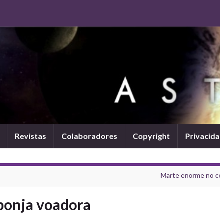
Revistas
Colaboradores
Copyright
Privacid
Marte enorme no c
sponja voadora