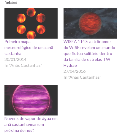
Related
Primeiro mapa
WISEA 1147: astrônomos
meteorológico de uma anã
do WISE revelam um mundo
castanha
que flutua solitário dentro
30/01/2014
da família de estrelas TW
In "Anãs Castanhas"
Hydrae
27/04/2016
In "Anãs Castanhas"
Nuvens de vapor de água em
anã castanha/marrom
próxima de nós?