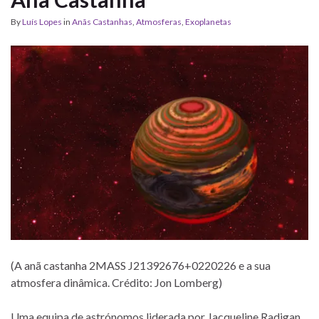
By
Luís Lopes
in
Anãs Castanhas
,
Atmosferas
,
Exoplanetas
(A anã castanha 2MASS J21392676+0220226 e a sua
atmosfera dinâmica. Crédito: Jon Lomberg)
Uma equipa de astrónomos liderada por Jacqueline Radigan