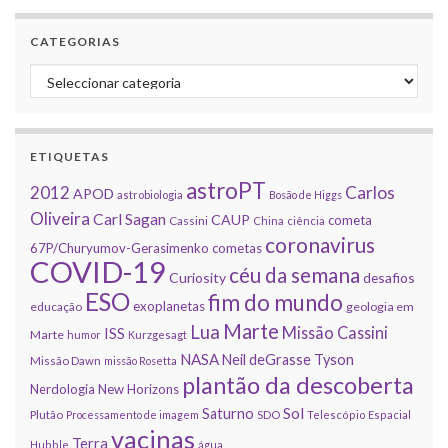
CATEGORIAS
Categorias
ETIQUETAS
astroPT
2012
Carlos
APOD
astrobiologia
Bosão de Higgs
Oliveira
Carl Sagan
CAUP
cometa
Cassini
China
ciência
coronavirus
67P/Churyumov-Gerasimenko
cometas
COVID-19
céu da semana
Curiosity
desafios
ESO
fim do mundo
exoplanetas
educação
geologia em
Marte
Lua
Missão Cassini
ISS
Marte
humor
Kurzgesagt
NASA
Neil deGrasse Tyson
Missão Dawn
missão Rosetta
plantão da descoberta
Nerdologia
New Horizons
Sol
Saturno
Plutão
Processamento de imagem
SDO
Telescópio Espacial
vacinas
Terra
Hubble
água