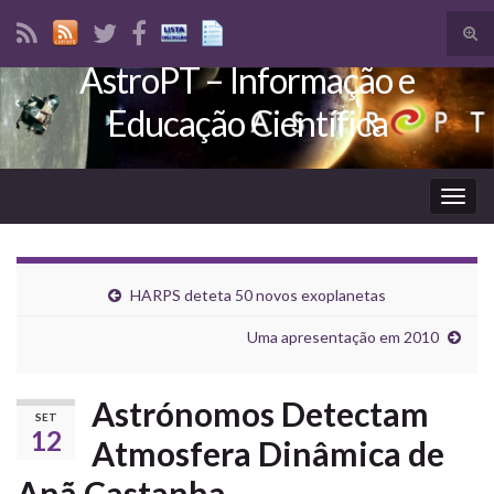
Tog
sear
AstroPT – Informação e
Search for:
for
Educação Científica
Togg
navig
HARPS deteta 50 novos exoplanetas
Uma apresentação em 2010
Astrónomos Detectam
SET
12
Atmosfera Dinâmica de
Anã Castanha