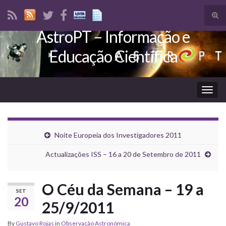
Tog
sear
AstroPT – Informação e
Search for:
for
Educação Científica
Togg
navig
Noite Europeia dos Investigadores 2011
Actualizações ISS – 16 a 20 de Setembro de 2011
O Céu da Semana – 19 a
SET
20
25/9/2011
By
Gustavo Rojas
in
Observação Astronómica