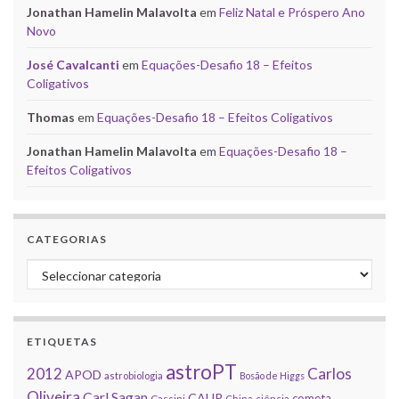
Jonathan Hamelin Malavolta
em
Feliz Natal e Próspero Ano
Novo
José Cavalcanti
em
Equações-Desafio 18 – Efeitos
Coligativos
Thomas
em
Equações-Desafio 18 – Efeitos Coligativos
Jonathan Hamelin Malavolta
em
Equações-Desafio 18 –
Efeitos Coligativos
CATEGORIAS
Categorias
ETIQUETAS
astroPT
2012
Carlos
APOD
astrobiologia
Bosão de Higgs
Oliveira
Carl Sagan
CAUP
cometa
Cassini
China
ciência