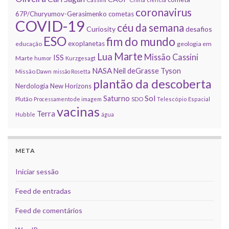
coronavirus
67P/Churyumov-Gerasimenko
cometas
COVID-19
céu da semana
Curiosity
desafios
ESO
fim do mundo
exoplanetas
educação
geologia em
Marte
Lua
Missão Cassini
ISS
Marte
humor
Kurzgesagt
NASA
Neil deGrasse Tyson
Missão Dawn
missão Rosetta
plantão da descoberta
Nerdologia
New Horizons
Sol
Saturno
Plutão
Processamento de imagem
SDO
Telescópio Espacial
vacinas
Terra
Hubble
água
META
Iniciar sessão
Feed de entradas
Feed de comentários