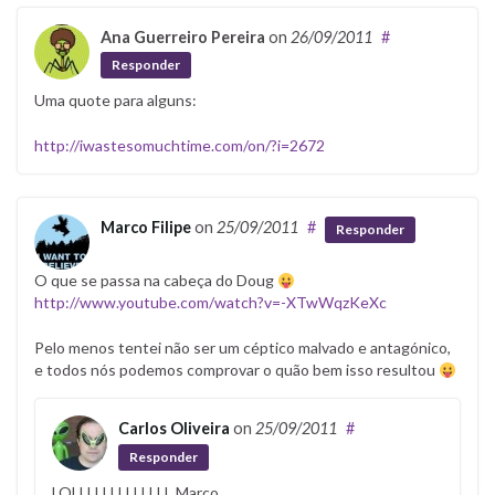
Ana Guerreiro Pereira
on
26/09/2011
#
Responder
Uma quote para alguns:
http://iwastesomuchtime.com/on/?i=2672
Marco Filipe
on
25/09/2011
#
Responder
O que se passa na cabeça do Doug
http://www.youtube.com/watch?v=-XTwWqzKeXc
Pelo menos tentei não ser um céptico malvado e antagónico,
e todos nós podemos comprovar o quão bem isso resultou
Carlos Oliveira
on
25/09/2011
#
Responder
LOLLLLLLLLLLLLL Marco…