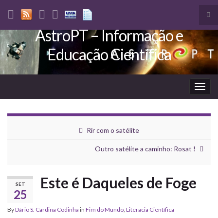
Tog
sea
AstroPT – Informação e
Search for:
for
Educação Científica
Togg
navig
Rir com o satélite
Outro satélite a caminho: Rosat !
Este é Daqueles de Foge
SET
25
By
Dário S. Cardina Codinha
in
Fim do Mundo
,
Literacia Científica