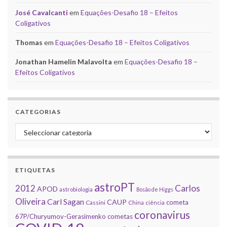
José Cavalcanti
em
Equações-Desafio 18 – Efeitos
Coligativos
Thomas
em
Equações-Desafio 18 – Efeitos Coligativos
Jonathan Hamelin Malavolta
em
Equações-Desafio 18 –
Efeitos Coligativos
CATEGORIAS
Categorias
ETIQUETAS
astroPT
2012
Carlos
APOD
astrobiologia
Bosão de Higgs
Oliveira
Carl Sagan
CAUP
cometa
Cassini
China
ciência
coronavirus
67P/Churyumov-Gerasimenko
cometas