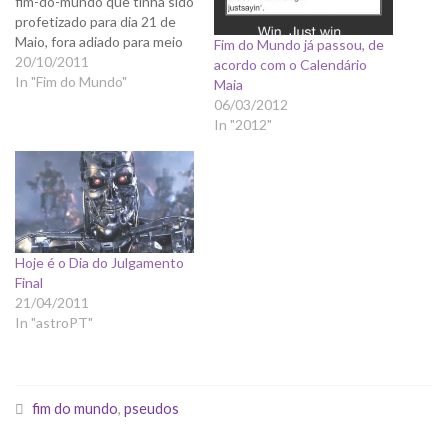
fim-do-mundo que tinha sido
profetizado para dia 21 de
Maio, fora adiado para meio
Fim do Mundo já passou, de
ano depois, ou seja, amanhã.
20/10/2011
acordo com o Calendário
O nome do louco, desta vez,
In "Fim do Mundo"
Maia
é Harold Camping, líder de
06/03/2012
um movimento cristão auto-
In "2012"
intitulado "Family Radio
Worldwide". Como o mundo
não…
Hoje é o Dia do Julgamento
Final
21/04/2011
In "astroPT"
fim do mundo
,
pseudos