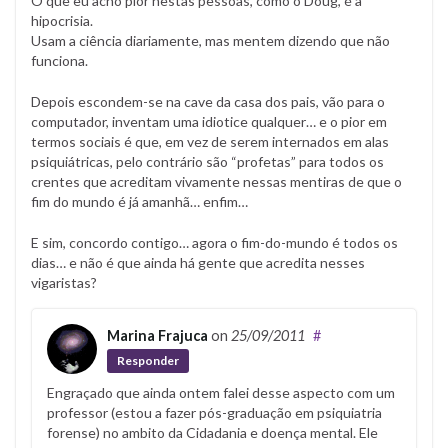
O que eu acho pior nestas pessoas, como o Doug, é a
hipocrisia.
Usam a ciência diariamente, mas mentem dizendo que não
funciona.
Depois escondem-se na cave da casa dos pais, vão para o
computador, inventam uma idiotice qualquer… e o pior em
termos sociais é que, em vez de serem internados em alas
psiquiátricas, pelo contrário são “profetas” para todos os
crentes que acreditam vivamente nessas mentiras de que o
fim do mundo é já amanhã… enfim…
E sim, concordo contigo… agora o fim-do-mundo é todos os
dias… e não é que ainda há gente que acredita nesses
vigaristas?
Marina Frajuca
on
25/09/2011
#
Responder
Engraçado que ainda ontem falei desse aspecto com um
professor (estou a fazer pós-graduação em psiquiatria
forense) no ambito da Cidadania e doença mental. Ele