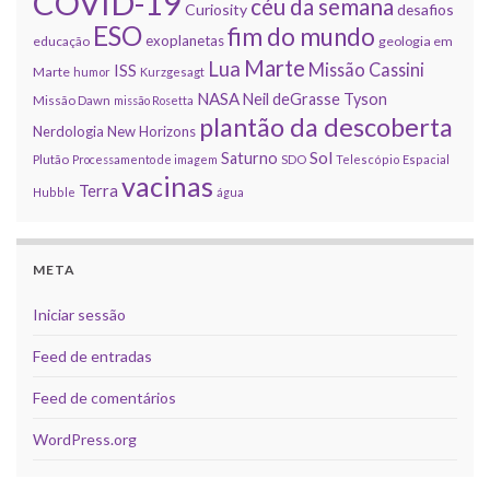
COVID-19
céu da semana
Curiosity
desafios
ESO
fim do mundo
exoplanetas
educação
geologia em
Marte
Lua
Missão Cassini
ISS
Marte
humor
Kurzgesagt
NASA
Neil deGrasse Tyson
Missão Dawn
missão Rosetta
plantão da descoberta
Nerdologia
New Horizons
Sol
Saturno
Plutão
Processamento de imagem
SDO
Telescópio Espacial
vacinas
Terra
Hubble
água
META
Iniciar sessão
Feed de entradas
Feed de comentários
WordPress.org