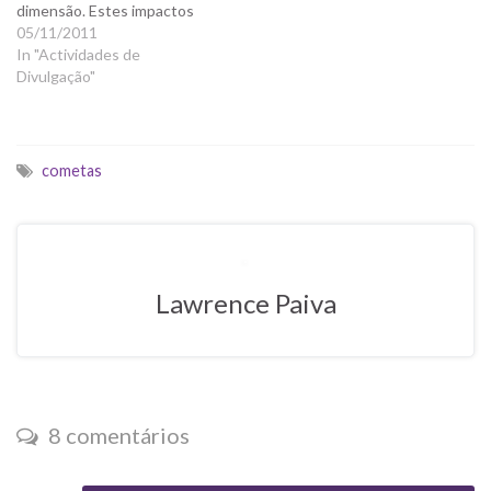
dimensão. Estes impactos
tiveram consequências,
05/11/2011
alterando as condições
In "Actividades de
ambientais no planeta e
Divulgação"
levando mesmo à ascensão
de certos grupos de seres
vivos em detrimento de
outros. As probabilidades de
cometas
que um cataclismo
semelhante…
Lawrence Paiva
8 comentários