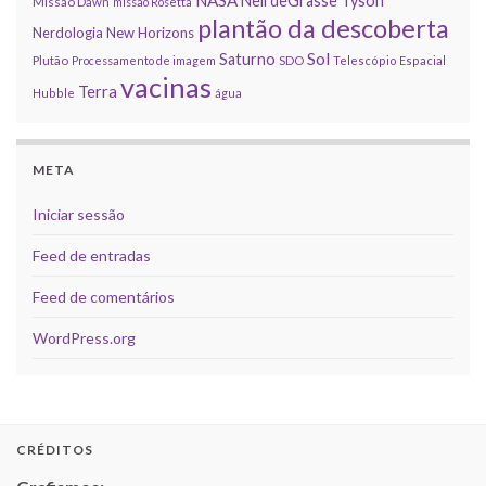
NASA
Neil deGrasse Tyson
Missão Dawn
missão Rosetta
plantão da descoberta
Nerdologia
New Horizons
Sol
Saturno
Plutão
Processamento de imagem
SDO
Telescópio Espacial
vacinas
Terra
Hubble
água
META
Iniciar sessão
Feed de entradas
Feed de comentários
WordPress.org
CRÉDITOS