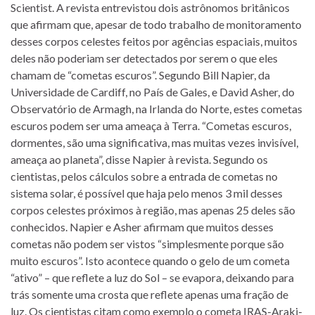
Scientist. A revista entrevistou dois astrônomos britânicos
que afirmam que, apesar de todo trabalho de monitoramento
desses corpos celestes feitos por agências espaciais, muitos
deles não poderiam ser detectados por serem o que eles
chamam de “cometas escuros”. Segundo Bill Napier, da
Universidade de Cardiff, no País de Gales, e David Asher, do
Observatório de Armagh, na Irlanda do Norte, estes cometas
escuros podem ser uma ameaça à Terra. “Cometas escuros,
dormentes, são uma significativa, mas muitas vezes invisível,
ameaça ao planeta”, disse Napier à revista. Segundo os
cientistas, pelos cálculos sobre a entrada de cometas no
sistema solar, é possível que haja pelo menos 3 mil desses
corpos celestes próximos à região, mas apenas 25 deles são
conhecidos. Napier e Asher afirmam que muitos desses
cometas não podem ser vistos “simplesmente porque são
muito escuros”. Isto acontece quando o gelo de um cometa
“ativo” – que reflete a luz do Sol – se evapora, deixando para
trás somente uma crosta que reflete apenas uma fração de
luz. Os cientistas citam como exemplo o cometa IRAS-Araki-