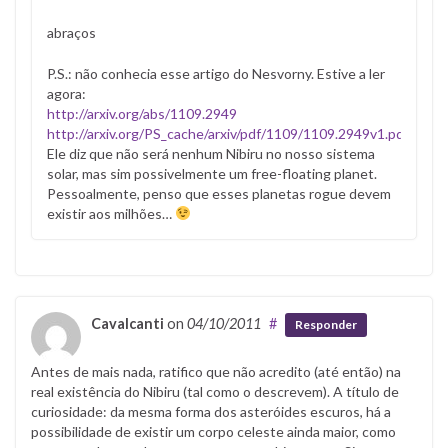
abraços
P.S.: não conhecia esse artigo do Nesvorny. Estive a ler
agora:
http://arxiv.org/abs/1109.2949
http://arxiv.org/PS_cache/arxiv/pdf/1109/1109.2949v1.pdf
Ele diz que não será nenhum Nibiru no nosso sistema
solar, mas sim possivelmente um free-floating planet.
Pessoalmente, penso que esses planetas rogue devem
existir aos milhões…
Cavalcanti
on
04/10/2011
#
Responder
Antes de mais nada, ratifico que não acredito (até então) na
real existência do Nibiru (tal como o descrevem). A título de
curiosidade: da mesma forma dos asteróides escuros, há a
possibilidade de existir um corpo celeste ainda maior, como