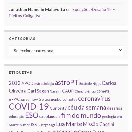
Jonathan Hamelin Malavolta
em
Equações-Desafio 18 –
Efeitos Coligativos
CATEGORIAS
Categorias
ETIQUETAS
astroPT
2012
Carlos
APOD
astrobiologia
Bosão de Higgs
Oliveira
Carl Sagan
CAUP
cometa
Cassini
China
ciência
coronavirus
67P/Churyumov-Gerasimenko
cometas
COVID-19
céu da semana
Curiosity
desafios
ESO
fim do mundo
exoplanetas
educação
geologia em
Marte
Lua
Missão Cassini
ISS
Marte
humor
Kurzgesagt