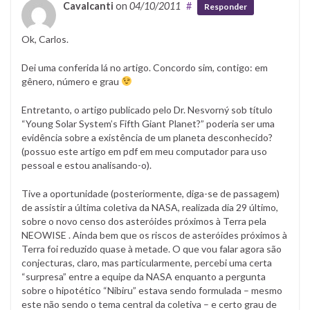
Cavalcanti
on
04/10/2011
#
Responder
Ok, Carlos.
Dei uma conferida lá no artigo. Concordo sim, contigo: em
gênero, número e grau
Entretanto, o artigo publicado pelo Dr. Nesvorný sob título
“Young Solar System’s Fifth Giant Planet?” poderia ser uma
evidência sobre a existência de um planeta desconhecido?
(possuo este artigo em pdf em meu computador para uso
pessoal e estou analisando-o).
Tive a oportunidade (posteriormente, diga-se de passagem)
de assistir a última coletiva da NASA, realizada dia 29 último,
sobre o novo censo dos asteróides próximos à Terra pela
NEOWISE . Ainda bem que os riscos de asteróides próximos à
Terra foi reduzido quase à metade. O que vou falar agora são
conjecturas, claro, mas particularmente, percebi uma certa
“surpresa” entre a equipe da NASA enquanto a pergunta
sobre o hipotético “Nibiru” estava sendo formulada – mesmo
este não sendo o tema central da coletiva – e certo grau de