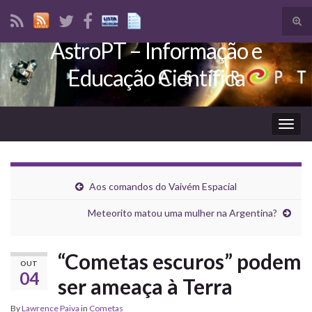
Tog
sear
AstroPT – Informação e
Search for:
for
Educação Científica
Togg
navig
Aos comandos do Vaivém Espacial
Meteorito matou uma mulher na Argentina?
“Cometas escuros” podem
OUT
04
ser ameaça à Terra
By
Lawrence Paiva
in
Cometas