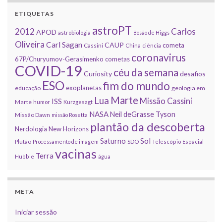
ETIQUETAS
astroPT
2012
Carlos
APOD
astrobiologia
Bosão de Higgs
Oliveira
Carl Sagan
CAUP
cometa
Cassini
China
ciência
coronavirus
67P/Churyumov-Gerasimenko
cometas
COVID-19
céu da semana
Curiosity
desafios
ESO
fim do mundo
exoplanetas
educação
geologia em
Marte
Lua
Missão Cassini
ISS
Marte
humor
Kurzgesagt
NASA
Neil deGrasse Tyson
Missão Dawn
missão Rosetta
plantão da descoberta
Nerdologia
New Horizons
Sol
Saturno
Plutão
Processamento de imagem
SDO
Telescópio Espacial
vacinas
Terra
Hubble
água
META
Iniciar sessão