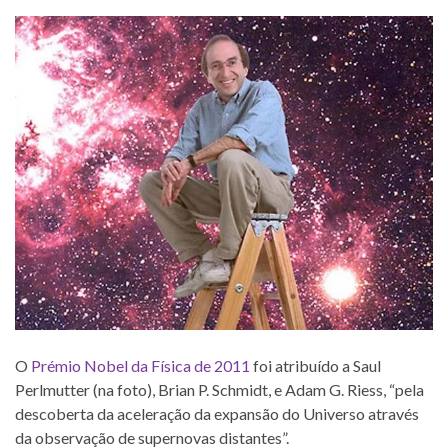
O
Prémio Nobel da Física de 2011
foi atribuído a Saul
Perlmutter (na foto), Brian P. Schmidt, e Adam G. Riess, “pela
descoberta da aceleração da expansão do Universo através
da observação de supernovas distantes”.