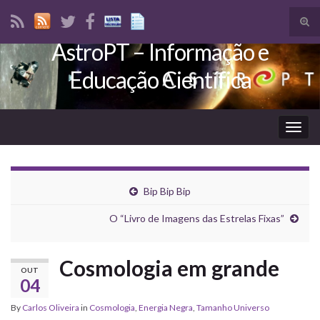
Tog
sear
AstroPT – Informação e
Search for:
for
Educação Científica
Togg
navig
Bip Bip Bip
O “Livro de Imagens das Estrelas Fixas”
Cosmologia em grande
OUT
04
By
Carlos Oliveira
in
Cosmologia
,
Energia Negra
,
Tamanho Universo