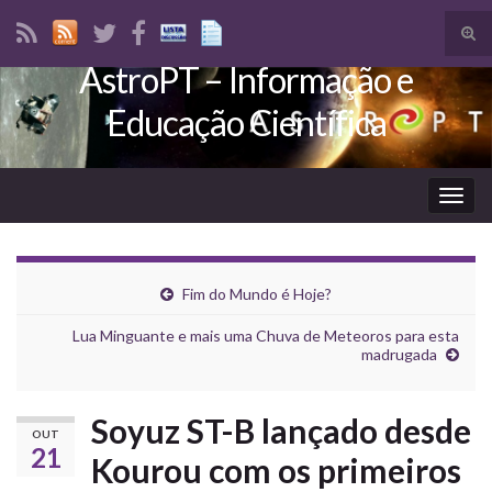
Tog
sear
AstroPT – Informação e
Search for:
for
Educação Científica
Togg
navig
Fim do Mundo é Hoje?
Lua Minguante e mais uma Chuva de Meteoros para esta
madrugada
Soyuz ST-B lançado desde
OUT
21
Kourou com os primeiros