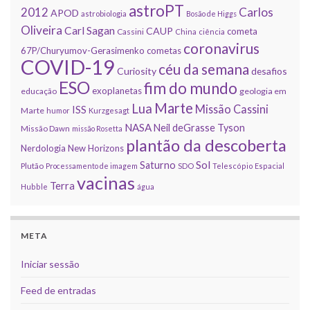
astroPT
2012
Carlos
APOD
astrobiologia
Bosão de Higgs
Oliveira
Carl Sagan
CAUP
cometa
Cassini
China
ciência
coronavirus
67P/Churyumov-Gerasimenko
cometas
COVID-19
céu da semana
Curiosity
desafios
ESO
fim do mundo
exoplanetas
educação
geologia em
Marte
Lua
Missão Cassini
ISS
Marte
humor
Kurzgesagt
NASA
Neil deGrasse Tyson
Missão Dawn
missão Rosetta
plantão da descoberta
Nerdologia
New Horizons
Sol
Saturno
Plutão
Processamento de imagem
SDO
Telescópio Espacial
vacinas
Terra
Hubble
água
META
Iniciar sessão
Feed de entradas