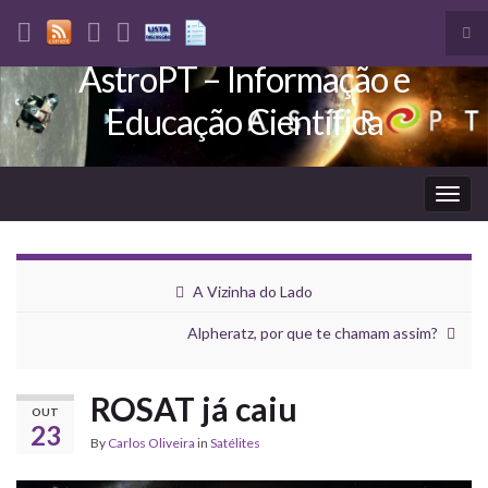
Tog
sea
AstroPT – Informação e
Search for:
for
Educação Científica
Togg
navig
A Vizinha do Lado
Alpheratz, por que te chamam assim?
ROSAT já caiu
OUT
23
By
Carlos Oliveira
in
Satélites