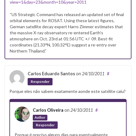
view=1&day=23&month=10&year=2011
“US Strategic Command has released an updated set of final
orbital elements for ROSAT. Using these latest figures,
German satellite decay expert Harro Zimmer estimates that
the massive X-ray observatory re-entered Earth’s
atmosphere on Oct. 23rd at 01:56 UTC +/- 09. Best-fit
coordinates (21.33°N, 100.32°E) suggest a re-entry over
Northern Thailand.”
Carlos Eduardo Santos
on
24/10/2011
#
Responder
Porque eles não sabem exatamente aonde este satélite caiu?
Carlos Oliveira
on
24/10/2011
#
Author
Responder
Porque é preciso alguns dias para eventualmente