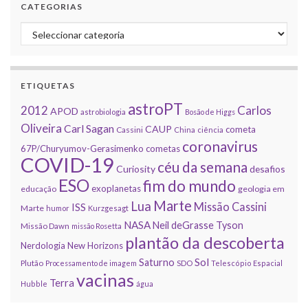
CATEGORIAS
Categorias
ETIQUETAS
astroPT
2012
Carlos
APOD
astrobiologia
Bosão de Higgs
Oliveira
Carl Sagan
CAUP
cometa
Cassini
China
ciência
coronavirus
67P/Churyumov-Gerasimenko
cometas
COVID-19
céu da semana
Curiosity
desafios
ESO
fim do mundo
exoplanetas
educação
geologia em
Marte
Lua
Missão Cassini
ISS
Marte
humor
Kurzgesagt
NASA
Neil deGrasse Tyson
Missão Dawn
missão Rosetta
plantão da descoberta
Nerdologia
New Horizons
Sol
Saturno
Plutão
Processamento de imagem
SDO
Telescópio Espacial
vacinas
Terra
Hubble
água