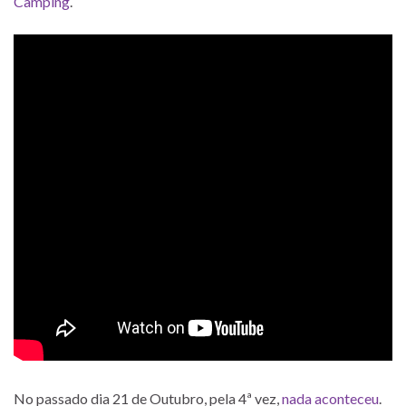
Camping
.
No passado dia 21 de Outubro, pela 4ª vez,
nada aconteceu
.