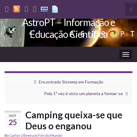
Tog
sea
AstroPT – Informação e
Search for:
for
Educação Científica
Togg
navig
Encontrado Sistema em Formação
Pela 1ª vez é visto um planeta a formar-se
Camping queixa-se que
OUT
25
Deus o enganou
By
Carlos Oliveira
in
Fim do Mundo