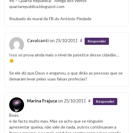
4R – Quarta República: “Amiga dos velhos”
quartarepublica.blogspot.com
Roubado do mural de FB do António Piedade
Cavalcanti
on
25/10/2011
#
Responder
Isso só prova ainda mais o nível de patetice desse cidadão…
Se ele diz que Deus o enganou, o que dirão as pessoas que se
deixaram levar pelas suas falsas profecias?
Marina Frajuca
on
25/10/2011
#
Responder
Boas,
é de facto muito mau. Mas se acho que se ninguém
apresentar queixa, não vale de nada, outros continuaram a
fazer o mesmo, e os mais crédulos continuaram a ir na canção