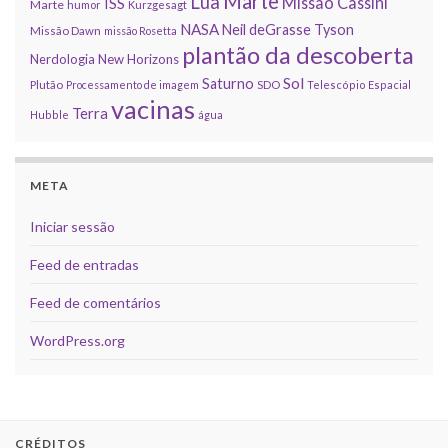
Marte
Lua
Missão Cassini
ISS
Marte
humor
Kurzgesagt
NASA
Neil deGrasse Tyson
Missão Dawn
missão Rosetta
plantão da descoberta
Nerdologia
New Horizons
Sol
Saturno
Plutão
Processamento de imagem
SDO
Telescópio Espacial
vacinas
Terra
Hubble
água
META
Iniciar sessão
Feed de entradas
Feed de comentários
WordPress.org
CRÉDITOS