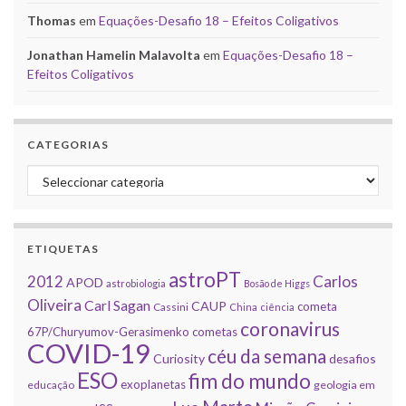
Thomas
em
Equações-Desafio 18 – Efeitos Coligativos
Jonathan Hamelin Malavolta
em
Equações-Desafio 18 –
Efeitos Coligativos
CATEGORIAS
Categorias
ETIQUETAS
astroPT
2012
Carlos
APOD
astrobiologia
Bosão de Higgs
Oliveira
Carl Sagan
CAUP
cometa
Cassini
China
ciência
coronavirus
67P/Churyumov-Gerasimenko
cometas
COVID-19
céu da semana
Curiosity
desafios
ESO
fim do mundo
exoplanetas
educação
geologia em