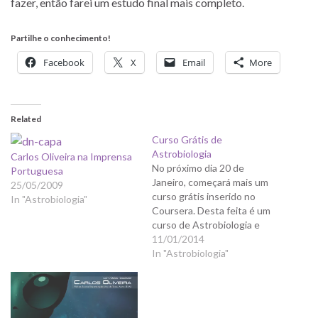
fazer, então farei um estudo final mais completo.
Partilhe o conhecimento!
Facebook
X
Email
More
Related
Curso Grátis de
Astrobiologia
Carlos Oliveira na Imprensa
No próximo dia 20 de
Portuguesa
Janeiro, começará mais um
25/05/2009
curso grátis inserido no
In "Astrobiologia"
Coursera. Desta feita é um
curso de Astrobiologia e
será ministrado pelo
11/01/2014
professor Charles Cockell da
In "Astrobiologia"
Universidade de Edinburgh.
Leiam os detalhes, aqui. O
Douglas Rodrigues
(Universo Racionalista) criou