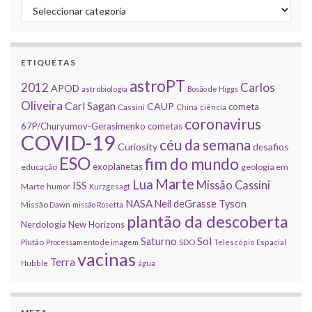
Categorias
ETIQUETAS
astroPT
2012
Carlos
APOD
astrobiologia
Bosão de Higgs
Oliveira
Carl Sagan
CAUP
cometa
Cassini
China
ciência
coronavirus
67P/Churyumov-Gerasimenko
cometas
COVID-19
céu da semana
Curiosity
desafios
ESO
fim do mundo
exoplanetas
educação
geologia em
Marte
Lua
Missão Cassini
ISS
Marte
humor
Kurzgesagt
NASA
Neil deGrasse Tyson
Missão Dawn
missão Rosetta
plantão da descoberta
Nerdologia
New Horizons
Sol
Saturno
Plutão
Processamento de imagem
SDO
Telescópio Espacial
vacinas
Terra
Hubble
água