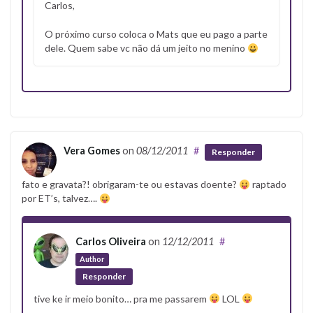
Carlos,
O próximo curso coloca o Mats que eu pago a parte
dele. Quem sabe vc não dá um jeito no menino
Vera Gomes
on
08/12/2011
#
Responder
fato e gravata?! obrigaram-te ou estavas doente?
raptado
por ET’s, talvez….
Carlos Oliveira
on
12/12/2011
#
Author
Responder
tive ke ir meio bonito… pra me passarem
LOL