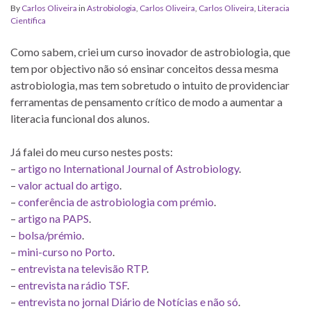
By
Carlos Oliveira
in
Astrobiologia
,
Carlos Oliveira
,
Carlos Oliveira
,
Literacia
Científica
Como sabem, criei um curso inovador de astrobiologia, que
tem por objectivo não só ensinar conceitos dessa mesma
astrobiologia, mas tem sobretudo o intuito de providenciar
ferramentas de pensamento crítico de modo a aumentar a
literacia funcional dos alunos.
Já falei do meu curso nestes posts:
–
artigo no International Journal of Astrobiology
.
–
valor actual do artigo
.
–
conferência de astrobiologia com prémio
.
–
artigo na PAPS
.
–
bolsa/prémio
.
–
mini-curso no Porto
.
–
entrevista na televisão RTP
.
–
entrevista na rádio TSF
.
–
entrevista no jornal Diário de Notícias e não só
.