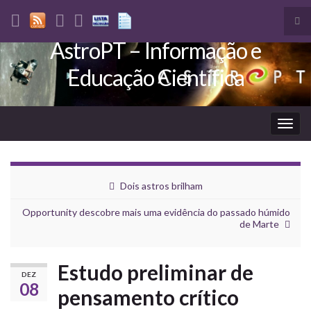
Tog
sea
AstroPT – Informação e
Search for:
for
Educação Científica
Togg
navig
Dois astros brilham
Opportunity descobre mais uma evidência do passado húmido
de Marte
Estudo preliminar de
DEZ
08
pensamento crítico