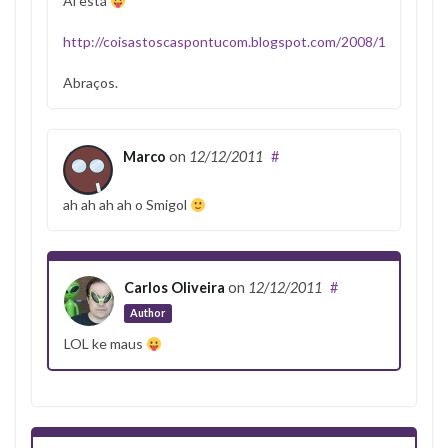
Aí está
http://coisastoscaspontucom.blogspot.com/2008/12/smigol.
Abraços.
Marco
on
12/12/2011
#
ah ah ah ah o Smigol
Carlos Oliveira
on
12/12/2011
#
Author
LOL ke maus