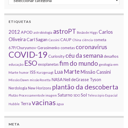
ETIQUETAS
astroPT
2012
Carlos
APOD
astrobiologia
Bosão de Higgs
Oliveira
Carl Sagan
CAUP
cometa
Cassini
China
ciência
coronavirus
67P/Churyumov-Gerasimenko
cometas
COVID-19
céu da semana
Curiosity
desafios
ESO
fim do mundo
exoplanetas
educação
geologia em
Marte
Lua
Missão Cassini
ISS
Marte
humor
Kurzgesagt
NASA
Neil deGrasse Tyson
Missão Dawn
missão Rosetta
plantão da descoberta
Nerdologia
New Horizons
Sol
Saturno
Plutão
Processamento de imagem
SDO
Telescópio Espacial
vacinas
Terra
Hubble
água
META