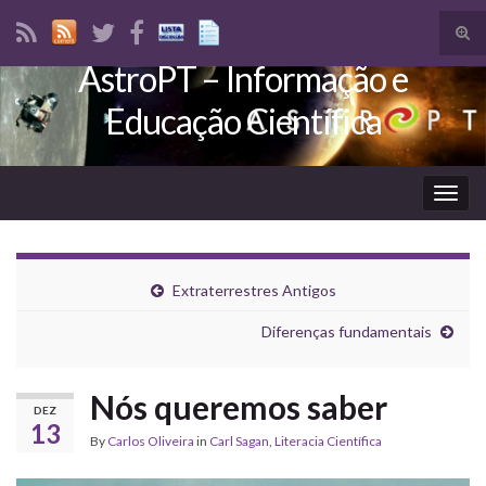
Tog
sear
AstroPT – Informação e
Search for:
for
Educação Científica
Togg
navig
Extraterrestres Antigos
Diferenças fundamentais
Nós queremos saber
DEZ
13
By
Carlos Oliveira
in
Carl Sagan
,
Literacia Científica