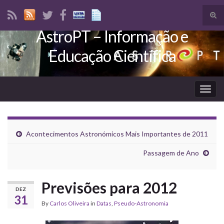
Tog
sear
AstroPT – Informação e
Search for:
for
Educação Científica
Togg
navig
Acontecimentos Astronómicos Mais Importantes de 2011
Passagem de Ano
Previsões para 2012
DEZ
31
By
Carlos Oliveira
in
Datas
,
Pseudo-Astronomia