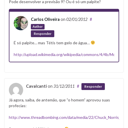
Pode desenvolver a previsão 9? Ou é só um palpite?
Carlos Oliveira
on
02/01/2012
#
Author
Responder
É só palpite… mas Tétis tem gelo de água…
http://upload.wikimedia.org/wikipedia/commons/4/4b/Moons_of
Cavalcanti
on
31/12/2011
#
Responder
Já agora, saiba, de antemão, que “o homem” aprovou suas
profecias:
http://www.threadbombing.com/data/media/22/Chuck_Norris_Appr