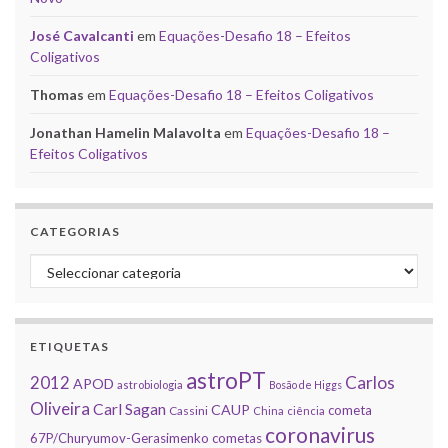
José Cavalcanti
em
Equações-Desafio 18 – Efeitos
Coligativos
Thomas
em
Equações-Desafio 18 – Efeitos Coligativos
Jonathan Hamelin Malavolta
em
Equações-Desafio 18 –
Efeitos Coligativos
CATEGORIAS
Categorias
ETIQUETAS
astroPT
2012
Carlos
APOD
astrobiologia
Bosão de Higgs
Oliveira
Carl Sagan
CAUP
cometa
Cassini
China
ciência
coronavirus
67P/Churyumov-Gerasimenko
cometas