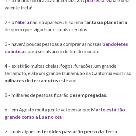
1 – o mundo não irá acabar em
2012
. A
profecia Maia
é uma
valente treta!
2 – o
Nibiru
não irá aparecer. É só uma
fantasia planetária
de quem quer vigarizar os mais crédulos.
3 – haverá poucas pessoas a comprar as nossas
bandoletes
quânticas
para se salvarem do fim do mundo.
4 – existirão muitas cheias, fogos, furacões, um grande
terramoto, e até um grande tsunami. Só na Califórnia existirão
milhares de terramotos
este ano.
5 – milhares de pessoas ficarão
desempregadas
.
6 – em Agosto muita gente vai pensar que
Marte está tão
grande como a Lua no céu
.
7 – mais alguns
asteróides passarão perto da Terra
.