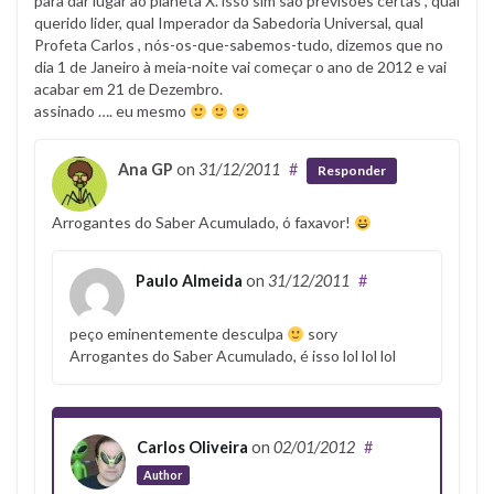
para dar lugar ao planeta X. isso sim são previsões certas , qual
querido lider, qual Imperador da Sabedoria Universal, qual
Profeta Carlos , nós-os-que-sabemos-tudo, dizemos que no
dia 1 de Janeiro à meia-noite vai começar o ano de 2012 e vai
acabar em 21 de Dezembro.
assinado …. eu mesmo
Ana GP
on
31/12/2011
#
Responder
Arrogantes do Saber Acumulado, ó faxavor!
Paulo Almeida
on
31/12/2011
#
peço eminentemente desculpa
sory
Arrogantes do Saber Acumulado, é isso lol lol lol
Carlos Oliveira
on
02/01/2012
#
Author