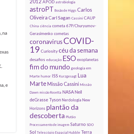
2012
APOD
astrobiologia
astroPT
Carlos
Bosão de Higgs
Oliveira
Carl Sagan
CAUP
Cassini
cometa 67P/Churyumov-
China
ciência
a
, na
Gerasimenko
cometas
COVID-
coronavirus
19
céu da semana
Curiosity
exas
ESO
desafios
exoplanetas
educação
fim do mundo
.
geologia em
Lua
ISS
Marte
humor
Kurzgesagt
Marte
Missão Cassini
a, e
Missão
NASA
Neil
Dawn
missão Rosetta
deGrasse Tyson
Nerdologia
New
plantão da
Horizons
descoberta
Plutão
Saturno
Processamento de imagem
SDO
Sol
Terra
Telescópio Espacial Hubble