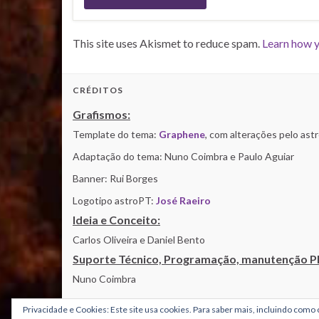
This site uses Akismet to reduce spam.
Learn how y
CRÉDITOS
Grafismos:
Template do tema:
Graphene
, com alterações pelo as
Adaptação do tema: Nuno Coimbra e Paulo Aguiar
Banner: Rui Borges
Logotipo astroPT:
José Raeiro
Ideia e Conceito:
Carlos Oliveira e Daniel Bento
Suporte Técnico, Programação, manutenção P
Nuno Coimbra
Privacidade e Cookies: Este site usa cookies. Para saber mais, incluindo como c
© 2026 AstroPT - Informação e Educação Científica.