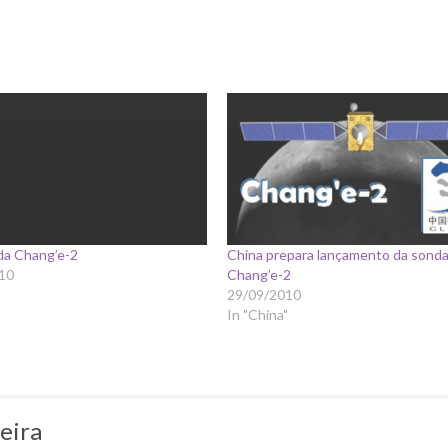
da Chang’e-2
China prepara lançamento da sonda
10
Chang’e-2
"
29/09/2010
In "China"
eira