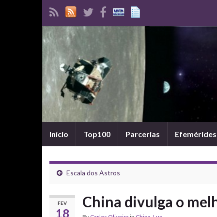
Início
Top100
Parcerias
Efemérides
Escala dos Astros
China divulga o mel
FEV
18
By
Carlos Oliveira
in
China
,
Lua