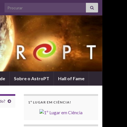
Search for:
ade
Sobre o AstroPT
Hall of Fame
do?
1º LUGAR EM CIÊNCIA!