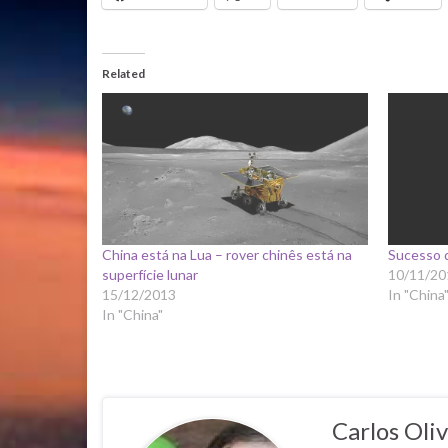
Related
China está na Lua – rover chinês está na
Sucesso 
superfície lunar
10/11/20
15/12/2013
In "China
In "China"
Carlos Oliv