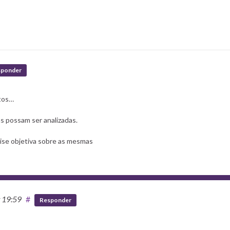
sponder
otos…
s possam ser analizadas.
ise objetiva sobre as mesmas
t 19:59
#
Responder