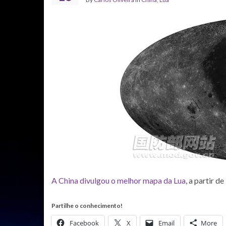
A China divulgou o melhor mapa da Lua
, a partir d
Partilhe o conhecimento!
Facebook
X
Email
More