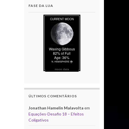
FASE DA LUA
moon data
ÚLTIMOS COMENTÁRIOS
Jonathan Hamelin Malavolta
em
Equações-Desafio 18 – Efeitos
Coligativos