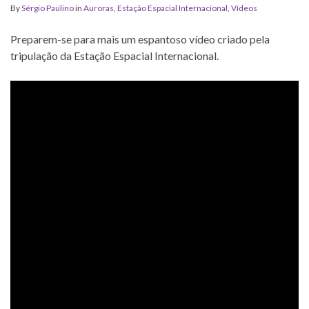
By
Sérgio Paulino
in
Auroras
,
Estação Espacial Internacional
,
Vídeos
Preparem-se para mais um espantoso vídeo criado pela
tripulação da Estação Espacial Internacional.