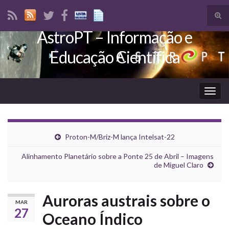
Tog
sear
AstroPT – Informação e
Search for:
for
Educação Científica
Togg
navig
Proton-M/Briz-M lança Intelsat-22
Alinhamento Planetário sobre a Ponte 25 de Abril – Imagens
de Miguel Claro
Auroras austrais sobre o
MAR
27
Oceano Índico