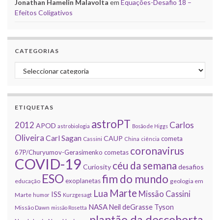
Jonathan Hamelin Malavolta
em
Equações-Desafio 18 –
Efeitos Coligativos
CATEGORIAS
Categorias
ETIQUETAS
astroPT
2012
Carlos
APOD
astrobiologia
Bosão de Higgs
Oliveira
Carl Sagan
CAUP
cometa
Cassini
China
ciência
coronavirus
67P/Churyumov-Gerasimenko
cometas
COVID-19
céu da semana
Curiosity
desafios
ESO
fim do mundo
exoplanetas
educação
geologia em
Marte
Lua
Missão Cassini
ISS
Marte
humor
Kurzgesagt
NASA
Neil deGrasse Tyson
Missão Dawn
missão Rosetta
plantão da descoberta