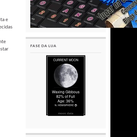
ta e
ecidas
nte
FASE DA LUA
astar
moon data