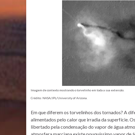
Imagem de contexto mostrando o torvelinho em toda a sua extensão.
Crédito: NASA/JPL/University of Arizona.
Em que diferem os torvelinhos dos tornados? A dife
alimentados pelo calor que irradia da superfície. O
libertado pela condensação do vapor de água atmo
atmosfera marciana existe pouquíssimo vapor de ág