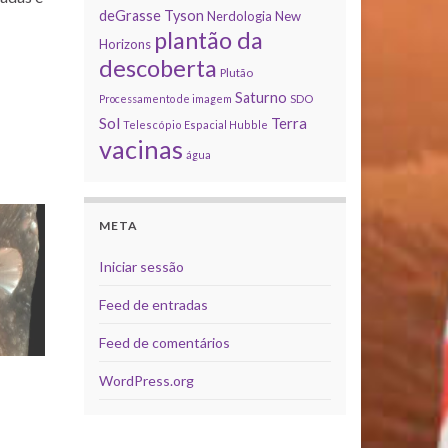
deGrasse Tyson
Nerdologia
New
plantão da
Horizons
descoberta
Plutão
Saturno
Processamento de imagem
SDO
Sol
Terra
Telescópio Espacial Hubble
vacinas
água
META
Iniciar sessão
Feed de entradas
Feed de comentários
WordPress.org