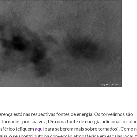
rença está nas respectivas fontes de energia. Os torvelinhos são
s tornados, por sua vez, têm uma fonte de energia adicional: o calor
sférico (cliquem
aqui
para saberem mais sobre tornados). Como n
ua, o seu contributo na convecção atmosférica em escalas locali