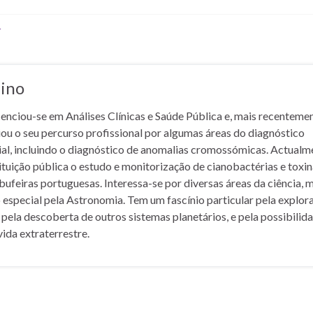
r
lino
cenciou-se em Análises Clínicas e Saúde Pública e, mais recentemen
iou o seu percurso profissional por algumas áreas do diagnóstico
rial, incluindo o diagnóstico de anomalias cromossómicas. Actualm
ituição pública o estudo e monitorização de cianobactérias e toxi
bufeiras portuguesas. Interessa-se por diversas áreas da ciência, 
 especial pela Astronomia. Tem um fascínio particular pela explor
 pela descoberta de outros sistemas planetários, e pela possibilid
vida extraterrestre.