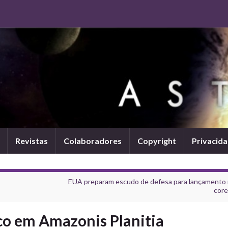
Revistas
Colaboradores
Copyright
Privacid
EUA preparam escudo de defesa para lançamento 
cor
co em Amazonis Planitia