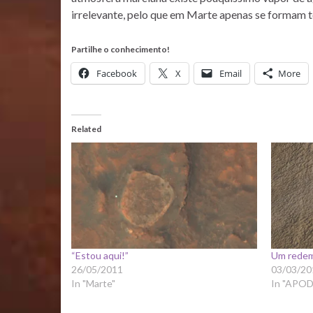
irrelevante, pelo que em Marte apenas se formam t
Partilhe o conhecimento!
Facebook
X
Email
More
Related
“Estou aqui!”
Um rede
26/05/2011
03/03/20
In "Marte"
In "APOD