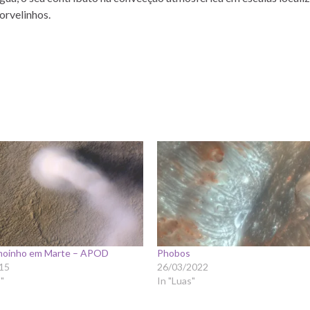
orvelinhos.
moinho em Marte – APOD
Phobos
15
26/03/2022
"
In "Luas"