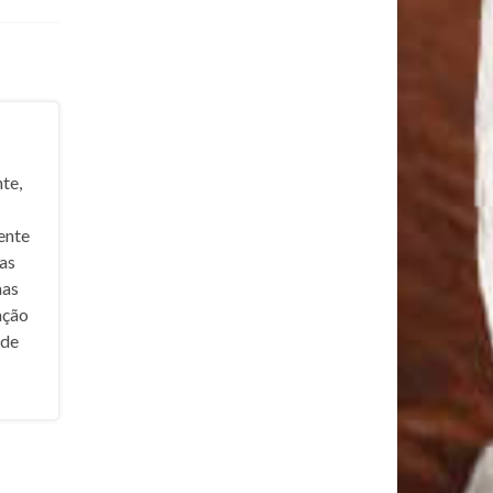
te,
ente
nas
mas
ação
ade