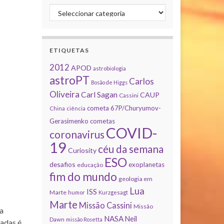
Categorias
ETIQUETAS
2012
APOD
astrobiologia
astroPT
Carlos
Bosão de Higgs
Oliveira
Carl Sagan
CAUP
Cassini
cometa 67P/Churyumov-
China
ciência
Gerasimenko
cometas
COVID-
coronavirus
19
céu da semana
Curiosity
ESO
desafios
exoplanetas
educação
fim do mundo
geologia em
Lua
ISS
Marte
humor
Kurzgesagt
Marte
Missão Cassini
Missão
a
NASA
Neil
Dawn
missão Rosetta
zadas é