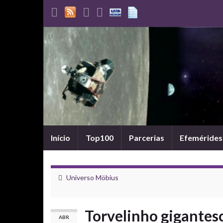
Início
Top100
Parcerias
Efemérides
Universo Möbius
Torvelinho gigantes
ABR