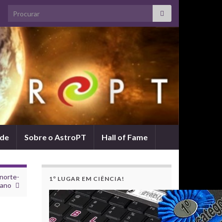
Search for:
ade
Sobre o AstroPT
Hall of Fame
norte-
1º LUGAR EM CIÊNCIA!
eano