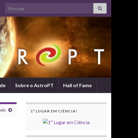
Search for:
ade
Sobre o AstroPT
Hall of Fame
ndo
1º LUGAR EM CIÊNCIA!