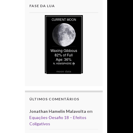
FASE DA LUA
moon data
ÚLTIMOS COMENTÁRIOS
Jonathan Hamelin Malavolta
em
Equações-Desafio 18 – Efeitos
Coligativos