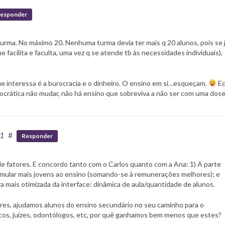
esponder
urma. No máximo 20. Nenhuma turma devia ter mais q 20 alunos, pois se 
ue facilita e faculta, uma vez q se atende tb às necessidades individuais),
e interessa é a burocracia e o dinheiro. O ensino em si…esqueçam.
Eq
urocrática não mudar, não há ensino que sobreviva a não ser com uma dos
41
#
Responder
e fatores. E concordo tanto com o Carlos quanto com a Ana: 1) A parte
timular mais jovens ao ensino (somando-se à remunerações melhores); e
a mais otimizada da interface: dinâmica de aula/quantidade de alunos.
res, ajudamos alunos do ensino secundário no seu caminho para o
cos, juízes, odontólogos, etc, por quê ganhamos bem menos que estes?