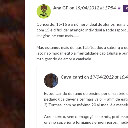
Ana GP
on
19/04/2012
at 17:54
#
R
Concordo: 15-16 é o número ideal de alunos numa t
com 15 é dificil dar atenção individual a todos (porq
imagine-se com mais……
Mas estamos mais do que habituados a saber q o qu
isto não mudar, eqto a mentalidade capitalista e b
mto grande de amor à camisola.
Cavalcanti
on
19/04/2012
at 18:
Estou saindo do ramo do ensino por uma série d
pedagógica deveria ter mais valor – afim de es
2) Turmas, com no máximo 20 alunos, é a maneir
Acrescento, sem demagogias: se nós, professo
ensino superior e formamos engenheiros, médi