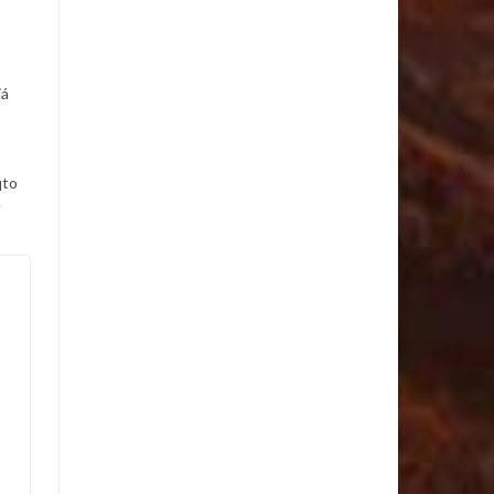
já
to
e