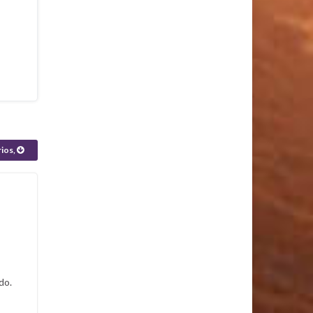
rios,
do.