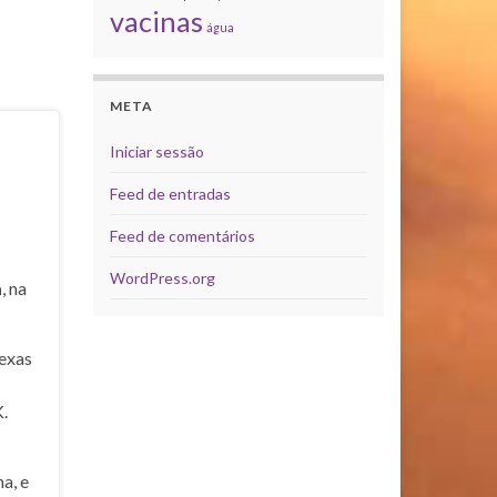
vacinas
água
META
Iniciar sessão
Feed de entradas
Feed de comentários
WordPress.org
a
, na
exas
.
a, e