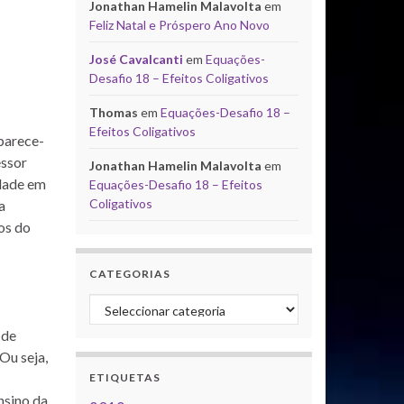
Jonathan Hamelin Malavolta
em
Feliz Natal e Próspero Ano Novo
José Cavalcanti
em
Equações-
Desafio 18 – Efeitos Coligativos
Thomas
em
Equações-Desafio 18 –
Efeitos Coligativos
 parece-
essor
Jonathan Hamelin Malavolta
em
edade em
Equações-Desafio 18 – Efeitos
Coligativos
a
os do
CATEGORIAS
Categorias
 de
Ou seja,
ETIQUETAS
nsino da