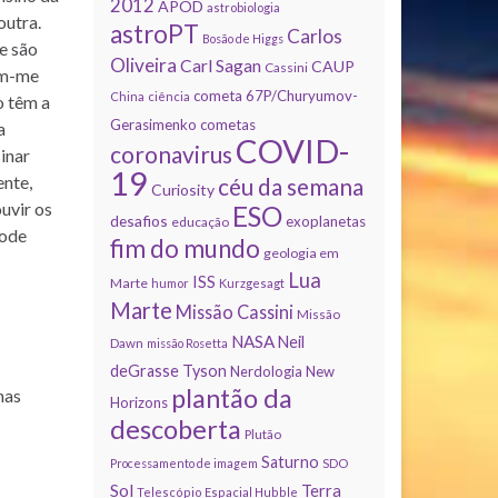
2012
APOD
astrobiologia
outra.
astroPT
Carlos
Bosão de Higgs
e são
Oliveira
Carl Sagan
CAUP
Cassini
rem-me
cometa 67P/Churyumov-
China
ciência
o têm a
Gerasimenko
cometas
a
COVID-
coronavirus
inar
19
ente,
céu da semana
Curiosity
uvir os
ESO
desafios
exoplanetas
educação
pode
fim do mundo
geologia em
Lua
ISS
Marte
humor
Kurzgesagt
Marte
Missão Cassini
Missão
NASA
Neil
Dawn
missão Rosetta
deGrasse Tyson
Nerdologia
New
plantão da
nas
Horizons
descoberta
Plutão
Saturno
Processamento de imagem
SDO
Sol
Terra
Telescópio Espacial Hubble