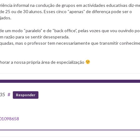
eriência informal na condução de grupos em actividades educativas diz-m
de 25 ou de 30 alunos. Esses cinco “apenas” de diferença pode ser o
jados.
de um modo “paralelo” e de “back office”, pelas vozes que vou ouvindo po
m razão para se sentir desesperada.
quadas, mas o professor tem necessariamente que transmitir conhecim
orar a nossa própria área de especialização
:35
#
Responder
801098658