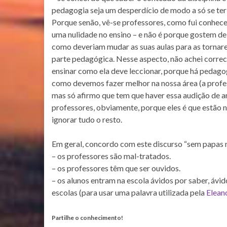
pedagogia seja um desperdício de modo a só se ter
Porque senão, vê-se professores, como fui conhecen
uma nulidade no ensino – e não é porque gostem de 
como deveriam mudar as suas aulas para as torna
parte pedagógica. Nesse aspecto, não achei correc
ensinar como ela deve leccionar, porque há pedagog
como devemos fazer melhor na nossa área (a profess
mas só afirmo que tem que haver essa audição de am
professores, obviamente, porque eles é que estão n
ignorar tudo o resto.
Em geral, concordo com este discurso “sem papas na 
– os professores são mal-tratados.
– os professores têm que ser ouvidos.
– os alunos entram na escola ávidos por saber, ávi
escolas (para usar uma palavra utilizada pela
Elean
Partilhe o conhecimento!