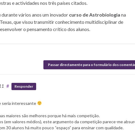
stras e actividades nos três países citados.
u durante vários anos um inovador
curso de Astrobiologia
na
Texas, que visou transmitir conhecimento multidisciplinar de
desenvolver o pensamento crítico dos alunos.
Passar directamente para o formulário dos comentá
11
#
Responder
e seria interessante
mas maiores são melhores porque há mais competição.
os (em valores médios), este argumento da competição parece-me absur
com 30 alunos há muito pouco “espaço” para ensinar com qualidade.