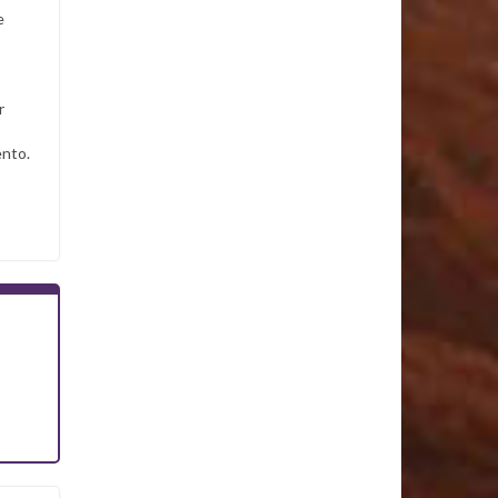
e
r
ento.