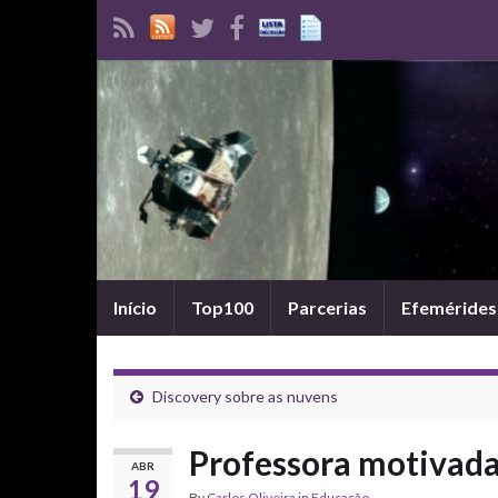
Início
Top100
Parcerias
Efemérides
Discovery sobre as nuvens
Professora motivad
ABR
19
By
Carlos Oliveira
in
Educação