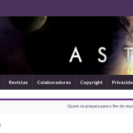
Revistas
Colaboradores
Copyright
Privacid
Quem se prepara para o fim-do-mu
a