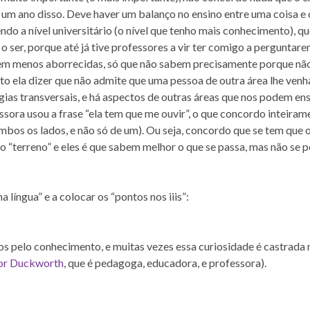
 um ano disso. Deve haver um balanço no ensino entre uma coisa e 
do a nível universitário (o nível que tenho mais conhecimento), qu
o ser, porque até já tive professores a vir ter comigo a pergunta
rem menos aborrecidas, só que não sabem precisamente porque nã
to ela dizer que não admite que uma pessoa de outra área lhe venh
ias transversais, e há aspectos de outras áreas que nos podem ens
ora usou a frase “ela tem que me ouvir”, o que concordo inteiram
bos os lados, e não só de um). Ou seja, concordo que se tem que o
o “terreno” e eles é que sabem melhor o que se passa, mas não se 
língua” e a colocar os “pontos nos iiis”:
dos pelo conhecimento, e muitas vezes essa curiosidade é castrada 
or Duckworth
, que é pedagoga, educadora, e professora).