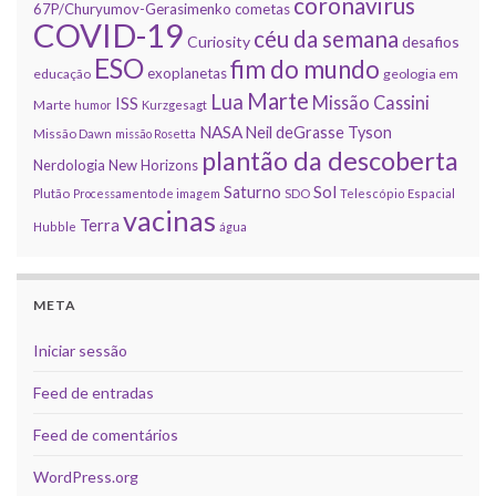
coronavirus
67P/Churyumov-Gerasimenko
cometas
COVID-19
céu da semana
Curiosity
desafios
ESO
fim do mundo
exoplanetas
educação
geologia em
Marte
Lua
Missão Cassini
ISS
Marte
humor
Kurzgesagt
NASA
Neil deGrasse Tyson
Missão Dawn
missão Rosetta
plantão da descoberta
Nerdologia
New Horizons
Sol
Saturno
Plutão
Processamento de imagem
SDO
Telescópio Espacial
vacinas
Terra
Hubble
água
META
Iniciar sessão
Feed de entradas
Feed de comentários
WordPress.org