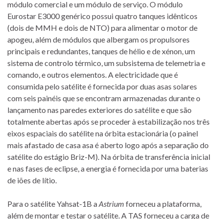
módulo comercial e um módulo de serviço. O módulo
Eurostar E3000 genérico possui quatro tanques idênticos
(dois de MMH e dois de NTO) para alimentar o motor de
apogeu, além de módulos que albergam os propulsores
principais e redundantes, tanques de hélio e de xénon, um
sistema de controlo térmico, um subsistema de telemetria e
comando, e outros elementos. A electricidade que é
consumida pelo satélite é fornecida por duas asas solares
com seis painéis que se encontram armazenadas durante o
lançamento nas paredes exteriores do satélite e que são
totalmente abertas após se proceder à estabilização nos três
eixos espaciais do satélite na órbita estacionária (o painel
mais afastado de casa asa é aberto logo após a separação do
satélite do estágio Briz-M). Na órbita de transferência inicial
e nas fases de eclipse, a energia é fornecida por uma baterias
de iões de lítio.
Para o satélite Yahsat-1B a
Astrium
forneceu a plataforma,
além de montar e testar o satélite. A TAS forneceu a carga de