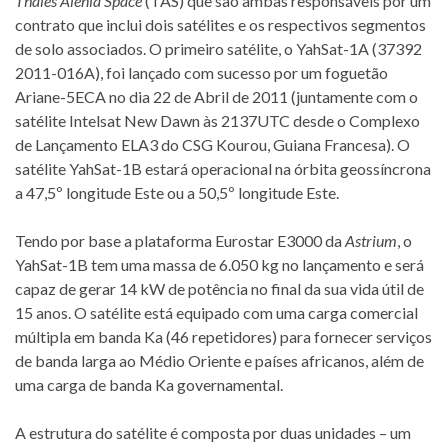
Thales Alenia Space
(TAS) que são ambas responsáveis por um
contrato que inclui dois satélites e os respectivos segmentos
de solo associados. O primeiro satélite, o YahSat-1A (37392
2011-016A), foi lançado com sucesso por um foguetão
Ariane-5ECA no dia 22 de Abril de 2011 (juntamente com o
satélite Intelsat New Dawn às 2137UTC desde o Complexo
de Lançamento ELA3 do CSG Kourou, Guiana Francesa). O
satélite YahSat-1B estará operacional na órbita geossíncrona
a 47,5º longitude Este ou a 50,5º longitude Este.
Tendo por base a plataforma Eurostar E3000 da
Astrium
, o
YahSat-1B tem uma massa de 6.050 kg no lançamento e será
capaz de gerar 14 kW de potência no final da sua vida útil de
15 anos. O satélite está equipado com uma carga comercial
múltipla em banda Ka (46 repetidores) para fornecer serviços
de banda larga ao Médio Oriente e países africanos, além de
uma carga de banda Ka governamental.
A estrutura do satélite é composta por duas unidades – um