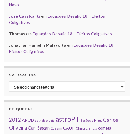
Novo
José Cavalcanti
em
Equações-Desafio 18 – Efeitos
Coligativos
Thomas
em
Equações-Desafio 18 – Efeitos Coligativos
Jonathan Hamelin Malavolta
em
Equações-Desafio 18 –
Efeitos Coligativos
CATEGORIAS
Categorias
ETIQUETAS
astroPT
2012
Carlos
APOD
astrobiologia
Bosão de Higgs
Oliveira
Carl Sagan
CAUP
cometa
Cassini
China
ciência