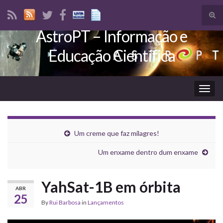
Tog
sear
AstroPT – Informação e
Search for:
for
Educação Científica
Togg
navig
Um creme que faz milagres!
Um enxame dentro dum enxame
YahSat-1B em órbita
ABR
25
By
Rui Barbosa
in
Lançamentos