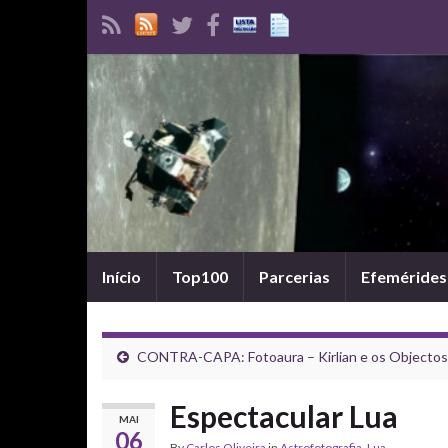
Início
Top100
Parcerias
Efemérides
CONTRA-CAPA: Fotoaura – Kirlian e os Objectos
Espectacular Lua
MAI
06
By
Carlos Oliveira
in
Astrofotografia
,
Lua