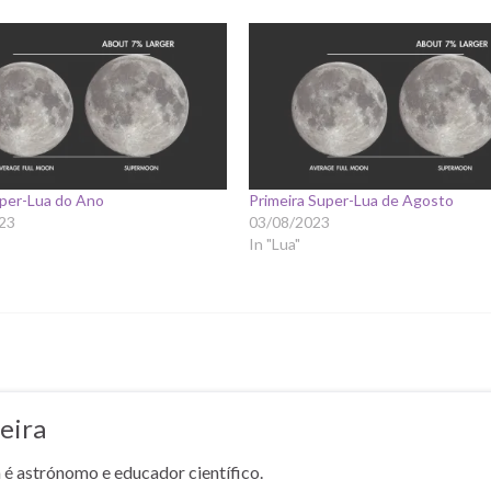
uper-Lua do Ano
Primeira Super-Lua de Agosto
23
03/08/2023
In "Lua"
eira
a é astrónomo e educador científico.