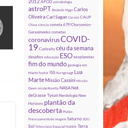
2012
APOD
astrobiologia
astroPT
Carlos
Bosão de Higgs
Oliveira
Carl Sagan
CAUP
Cassini
cometa 67P/Churyumov-
China
ciência
Gerasimenko
cometas
COVID-
coronavirus
19
céu da semana
Curiosity
ESO
desafios
exoplanetas
educação
fim do mundo
geologia em
Lua
ISS
Marte
humor
Kurzgesagt
Marte
Missão Cassini
Missão
NASA
Neil
Dawn
missão Rosetta
deGrasse Tyson
Nerdologia
New
plantão da
Horizons
descoberta
Plutão
Saturno
Processamento de imagem
SDO
Sol
Terra
Telescópio Espacial Hubble