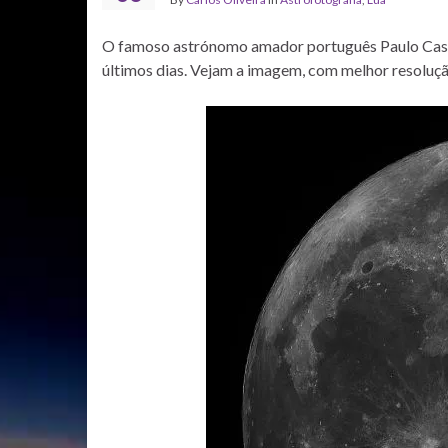
O famoso astrónomo amador português Paulo Ca
últimos dias. Vejam a imagem, com melhor resoluç