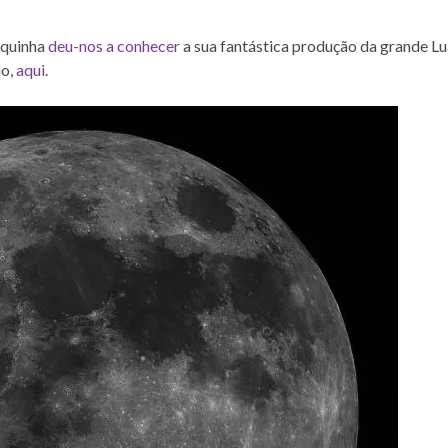
squinha
deu-nos a conhecer
a sua fantástica produção da grande Lu
ão,
aqui
.