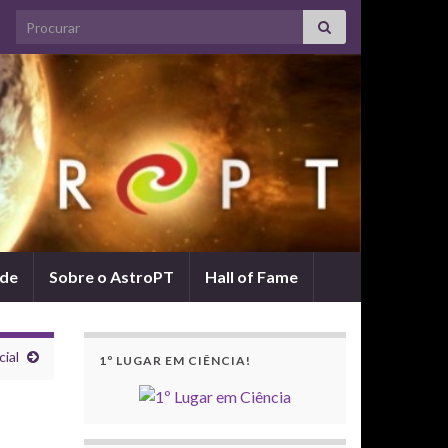
Search for:
ade
Sobre o AstroPT
Hall of Fame
ial
1º LUGAR EM CIÊNCIA!