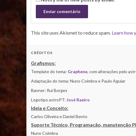
This site uses Akismet to reduce spam.
Learn how y
CRÉDITOS
Grafismos:
Template do tema:
Graphene
, com alterações pelo as
Adaptação do tema: Nuno Coimbra e Paulo Aguiar
Banner: Rui Borges
Logotipo astroPT:
José Raeiro
Ideia e Conceito:
Carlos Oliveira e Daniel Bento
Suporte Técnico, Programação, manutenção P
Nuno Coimbra