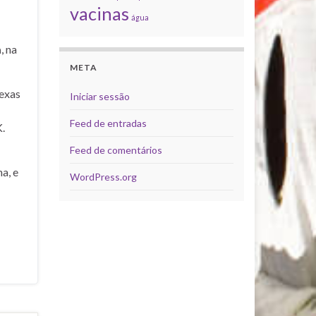
vacinas
água
a
, na
META
exas
Iniciar sessão
Feed de entradas
.
Feed de comentários
a, e
WordPress.org