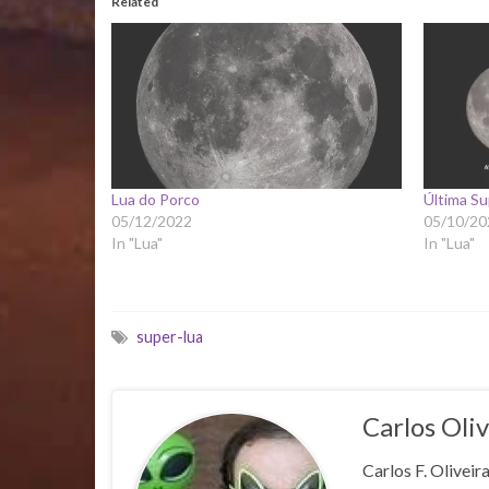
Related
Lua do Porco
Última S
05/12/2022
05/10/20
In "Lua"
In "Lua"
super-lua
Carlos Oliv
Carlos F. Oliveir