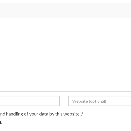
and handling of your data by this website.
*
l.