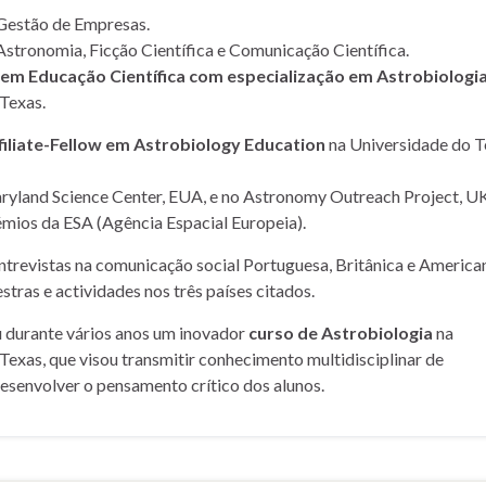
Gestão de Empresas.
Astronomia, Ficção Científica e Comunicação Científica.
m Educação Científica com especialização em Astrobiologi
Texas.
filiate-Fellow em Astrobiology Education
na Universidade do T
yland Science Center, EUA, e no Astronomy Outreach Project, UK
mios da ESA (Agência Espacial Europeia).
entrevistas na comunicação social Portuguesa, Britânica e American
stras e actividades nos três países citados.
u durante vários anos um inovador
curso de Astrobiologia
na
Texas, que visou transmitir conhecimento multidisciplinar de
desenvolver o pensamento crítico dos alunos.