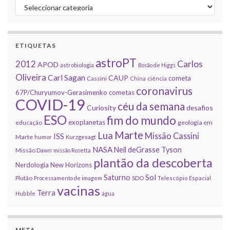
Categorias
ETIQUETAS
astroPT
2012
Carlos
APOD
astrobiologia
Bosão de Higgs
Oliveira
Carl Sagan
CAUP
cometa
Cassini
China
ciência
coronavirus
67P/Churyumov-Gerasimenko
cometas
COVID-19
céu da semana
Curiosity
desafios
ESO
fim do mundo
exoplanetas
educação
geologia em
Marte
Lua
Missão Cassini
ISS
Marte
humor
Kurzgesagt
NASA
Neil deGrasse Tyson
Missão Dawn
missão Rosetta
plantão da descoberta
Nerdologia
New Horizons
Sol
Saturno
Plutão
Processamento de imagem
SDO
Telescópio Espacial
vacinas
Terra
Hubble
água
META