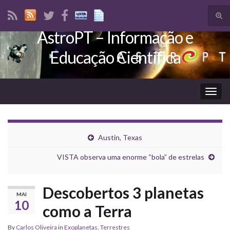
Tog
sear
AstroPT – Informação e
Search for:
for
Educação Científica
Togg
navig
Austin, Texas
VISTA observa uma enorme “bola” de estrelas
Descobertos 3 planetas
MAI
10
como a Terra
By
Carlos Oliveira
in
Exoplanetas
,
Terrestres