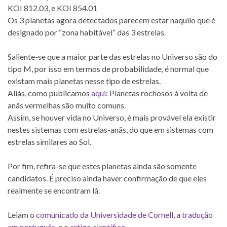
KOI 812.03, e KOI 854.01
Os 3 planetas agora detectados parecem estar naquilo que é
designado por “zona habitável” das 3 estrelas.
Saliente-se que a maior parte das estrelas no Universo são do
tipo M, por isso em termos de probabilidade, é normal que
existam mais planetas nesse tipo de estrelas.
Aliás, como publicamos
aqui
: Planetas rochosos à volta de
anãs vermelhas são muito comuns.
Assim, se houver vida no Universo, é mais provável ela existir
nestes sistemas com estrelas-anãs, do que em sistemas com
estrelas similares ao Sol.
Por fim, refira-se que estes planetas ainda são somente
candidatos. É preciso ainda haver confirmação de que eles
realmente se encontram lá.
Leiam o
comunicado da Universidade de Cornell
, a
tradução
em português
, e o
artigo científico
.