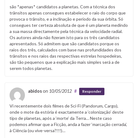
são *apenas* candidatos a planetas. Com a técnica dos
trânsitos apenas consegues estabelecer o raio do corpo que
provoca o trânsito, e a inclinação e período da sua órbita. Só
consegues ter certeza absoluta de que é um planeta medindo
a sua massa directamente pela técnica da velocidade radial.
Os autores ainda não fizeram isto para os três candidatos
apresentados. Só admitem que são candidatos porque os
raios dos três, calculados com base nas profundidades dos
trânsitos e nos raios das respectivas estrelas hospedeiras,
são tão pequenos que a explicação mais simples será a de
serem todos planetas.
abidos
on
10/05/2012
#
Responder
Vi recentemente dois filmes de Sci-Fi (Pandorum, Cargo),
onde o mote da estória é exactamente a ‘colonização’ deste
tipo de planetas, após a ‘morte’ da Terra… Neste caso
podemos afirmar que a Ficção, anda a fazer ‘marcação cerrada’,
à Ciência (ou vive-versa?!!!)…