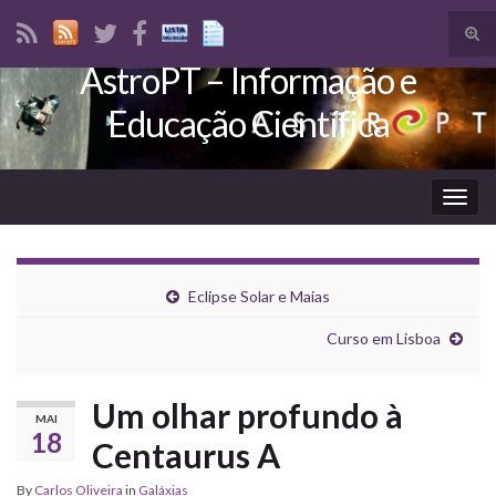
Tog
sear
AstroPT – Informação e
Search for:
for
Educação Científica
Togg
navig
Eclipse Solar e Maias
Curso em Lisboa
Um olhar profundo à
MAI
18
Centaurus A
By
Carlos Oliveira
in
Galáxias