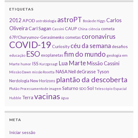
ETIQUETAS
astroPT
2012
Carlos
APOD
astrobiologia
Bosão de Higgs
Oliveira
Carl Sagan
CAUP
cometa
Cassini
China
ciência
coronavirus
67P/Churyumov-Gerasimenko
cometas
COVID-19
céu da semana
Curiosity
desafios
ESO
fim do mundo
exoplanetas
educação
geologia em
Marte
Lua
Missão Cassini
ISS
Marte
humor
Kurzgesagt
NASA
Neil deGrasse Tyson
Missão Dawn
missão Rosetta
plantão da descoberta
Nerdologia
New Horizons
Sol
Saturno
Plutão
Processamento de imagem
SDO
Telescópio Espacial
vacinas
Terra
Hubble
água
META
Iniciar sessão