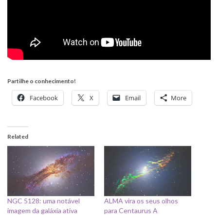
Partilhe o conhecimento!
Facebook
X
Email
More
Related
NGC 5128: uma notável
ALMA vira os seus olhos
imagem da galáxia ativa
para Centaurus A