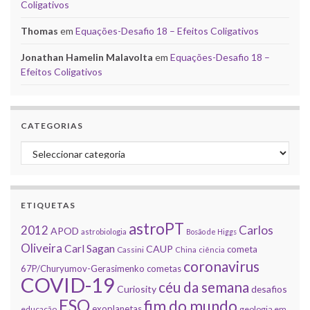
Coligativos
Thomas
em
Equações-Desafio 18 – Efeitos Coligativos
Jonathan Hamelin Malavolta
em
Equações-Desafio 18 –
Efeitos Coligativos
CATEGORIAS
Categorias
ETIQUETAS
astroPT
2012
Carlos
APOD
astrobiologia
Bosão de Higgs
Oliveira
Carl Sagan
CAUP
cometa
Cassini
China
ciência
coronavirus
67P/Churyumov-Gerasimenko
cometas
COVID-19
céu da semana
Curiosity
desafios
ESO
fim do mundo
exoplanetas
educação
geologia em