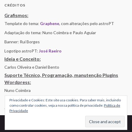
CRÉDITOS
Grafismos:
Template do tema:
Graphene
, com alterações pelo astroPT
Adaptação do tema: Nuno Coimbra e Paulo Aguiar
Banner: Rui Borges
Logotipo astroPT:
José Raeiro
Ideia e Conceito:
Carlos Oliveira e Daniel Bento
Suporte Técnico, Programação, manutenção Plugins
Wordpress:
Nuno Coimbra
Privacidade e Cookies: Este site usa cookies. Para saber mais, incluindo
como controlar cookies, veja a nossa política de privacidade:
Política de
Alojamento por Simbiose
Privacidade
© 2026 AstroPT - Informação e Educação Científica.
Made with
by
Graphene Themes
.