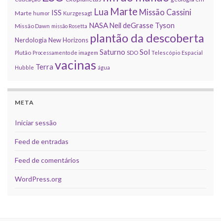
Marte
Lua
Missão Cassini
ISS
Marte
humor
Kurzgesagt
NASA
Neil deGrasse Tyson
Missão Dawn
missão Rosetta
plantão da descoberta
Nerdologia
New Horizons
Sol
Saturno
Plutão
Processamento de imagem
SDO
Telescópio Espacial
vacinas
Terra
Hubble
água
META
Iniciar sessão
Feed de entradas
Feed de comentários
WordPress.org