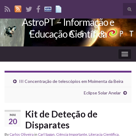
Tog
sear
AstroPT – Informação e
Search for:
for
Educação Científica
Togg
navig
III Concentração de telescópios em Moimenta da Beira
Eclipse Solar Anelar
Kit de Deteção de
MAI
20
Disparates
By
Carlos Oliveira
in
Carl Sagan
,
Ciência Importante
,
Literacia Científica
,